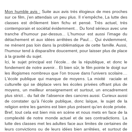
Mon humble avis :
Suite aux avis très élogieux de mes proches
sur ce film, j'en attendais un peu plus. Il n'empêche, La lutte des
classes est drôlement bien fichu et pensé. Très actuel, très
contemporain et sociétal évidemment... Du fond sérieux avec une
tranche d'humour par-dessus... L'humour est aussi l'image du
détachement et aux idées arrêtées de Paul.... Qui évidemment,
ne mènent pas loin dans la problématique de cette famille. Aussi,
l'humour tend à disparaître doucement, pour laisser plus de place
à la gravité du sujet.
Ici, le sujet principal est l'école... de la république, et donc le
fondement de notre avenir... Et bien sûr, le film pointe le doigt sur
les illogismes nombreux que l'on trouve dans l'univers scolaire....
L'école publique qui manque de moyens. La mixité raciale et
culturelle qui se déplace vers les écoles privées offrant plus de
moyens, un meilleur enseignement et surtout, un encadrement
plus strict... du fait de l'absence des cancres aussi. Curieux aussi
de constater qu'à l'école publique, donc laïque, le sujet de la
religion entre les gamins est bien plus présent qu'en école privée.
Bref, tout cela est bien mis en scène et nous mets en face de la
complexité de notre monde actuel et de ses contradictions. La
lutte des classes met les adultes face aux limites de certaines de
leurs convictions ou de leurs idées bien arrêtées, et surtout de