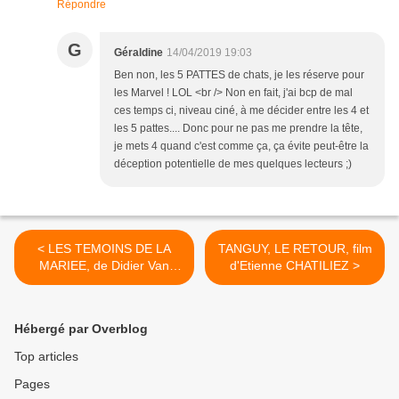
Répondre
G
Géraldine
14/04/2019 19:03
Ben non, les 5 PATTES de chats, je les réserve pour
les Marvel ! LOL <br /> Non en fait, j'ai bcp de mal
ces temps ci, niveau ciné, à me décider entre les 4 et
les 5 pattes.... Donc pour ne pas me prendre la tête,
je mets 4 quand c'est comme ça, ça évite peut-être la
déception potentielle de mes quelques lecteurs ;)
< LES TEMOINS DE LA
TANGUY, LE RETOUR, film
MARIEE, de Didier Van
d'Etienne CHATILIEZ >
CAUWELAERT
Hébergé par Overblog
Top articles
Pages