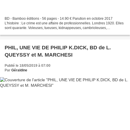
BD - Bamboo éditions - 56 pages - 14.90 € Parution en octobre 2017
L'histoire : Le crime est une affaire de professionnelles. Londres 1920. Elles
sont quarante. Voleuses, tueuses, kidnappeuses, cambrioleuses,
proxénètes... Issues des divers milieux de...
PHIL, UNE VIE DE PHILIP K.DICK, BD de L.
QUEYSSY et M. MARCHESI
Publié le 18/05/2019 à 07:00
Par
Géraldine