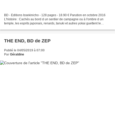
BD - Editions Issekinicho - 128 pages - 18.90 € Parution en octobre 2016
L'histoire : Cachés au bord d un sentier de campagne ou à l'ombre d un
temple, les esprits japonais, renards, tanuki et autres yokai guettent le
voyageur égaré dans l espoir de lui...
THE END, BD de ZEP
Publié le 04/05/2019 à 07:00
Par
Géraldine