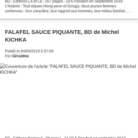
BD - Editions Ca et Là - 167 pages - 18 € Parution en Septembre 2018
L'histoire : Tout sépare Hong-yeon et Gongju, deux jeunes femmes
coréennes : leur caractère, leur rapport aux hommes, leur milieu familial...
Gongju, plutôt réservée, originaire de la...
FALAFEL SAUCE PIQUANTE, BD de Michel
KICHKA
Publié le 04/04/2019 à 07:00
Par
Géraldine