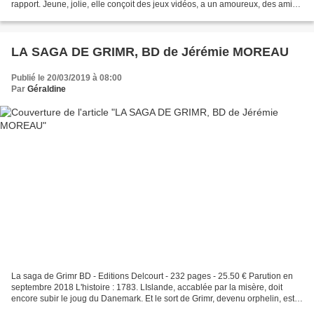
rapport. Jeune, jolie, elle conçoit des jeux vidéos, a un amoureux, des amis,
une famille aimante… Bref,...
LA SAGA DE GRIMR, BD de Jérémie MOREAU
Publié le 20/03/2019 à 08:00
Par
Géraldine
La saga de Grimr BD - Editions Delcourt - 232 pages - 25.50 € Parution en
septembre 2018 L'histoire : 1783. LIslande, accablée par la misère, doit
encore subir le joug du Danemark. Et le sort de Grimr, devenu orphelin, est
plus cruel encore dans ce pays...