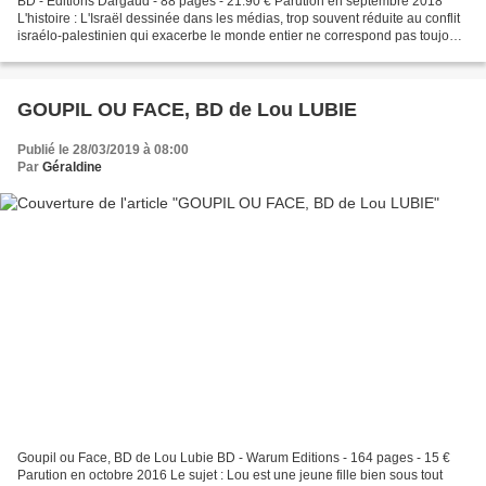
BD - Editions Dargaud - 88 pages - 21.90 € Parution en septembre 2018
L'histoire : L'Israël dessinée dans les médias, trop souvent réduite au conflit
israélo-palestinien qui exacerbe le monde entier ne correspond pas toujours
à l'Israël de Michel Kichka...
GOUPIL OU FACE, BD de Lou LUBIE
Publié le 28/03/2019 à 08:00
Par
Géraldine
Goupil ou Face, BD de Lou Lubie BD - Warum Editions - 164 pages - 15 €
Parution en octobre 2016 Le sujet : Lou est une jeune fille bien sous tout