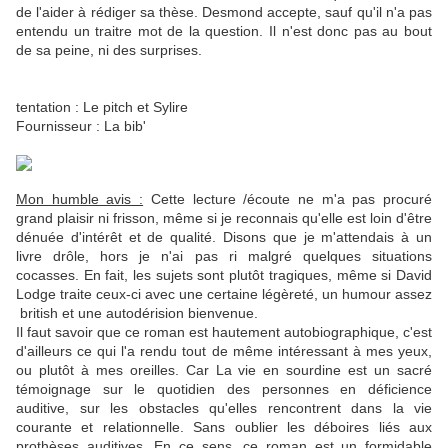
de l'aider à rédiger sa thèse. Desmond accepte, sauf qu'il n'a pas
entendu un traitre mot de la question. Il n'est donc pas au bout
de sa peine, ni des surprises.
tentation : Le pitch et Sylire
Fournisseur : La bib'
Mon humble avis :
Cette lecture /écoute ne m'a pas procuré
grand plaisir ni frisson, même si je reconnais qu'elle est loin d'être
dénuée d'intérêt et de qualité. Disons que je m'attendais à un
livre drôle, hors je n'ai pas ri malgré quelques situations
cocasses. En fait, les sujets sont plutôt tragiques, même si David
Lodge traite ceux-ci avec une certaine légèreté, un humour assez
british et une autodérision bienvenue.
Il faut savoir que ce roman est hautement autobiographique, c'est
d'ailleurs ce qui l'a rendu tout de même intéressant à mes yeux,
ou plutôt à mes oreilles. Car La vie en sourdine est un sacré
témoignage sur le quotidien des personnes en déficience
auditive, sur les obstacles qu'elles rencontrent dans la vie
courante et relationnelle. Sans oublier les déboires liés aux
prothèses auditives. En ce sens, ce roman est un formidable