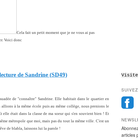
Cela fait un petit moment que je ne vous ai pas
r. Voici donc
lecture de Sandrine (SD49)
Visite
SUIVEZ
ersuadée de "connaître" Sandrine. Elle habitait dans le quartier en
s allions à la même école puis au même collège, nous prenions le
 elle était dans la classe de ma soeur qui s'en souvient bien ! Et
NEWSL
 même métropole que moi, mais pas du tout la même ville. C'est un
Abonnez
e de blabla, laissons lui la parole !
articles 