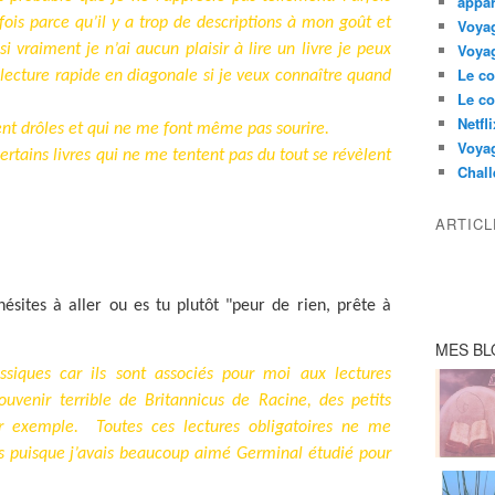
appar
fois parce qu’il y a trop de descriptions à mon goût et
Voyag
Voyag
si vraiment je n’ai aucun plaisir à lire un livre je peux
Le co
 lecture rapide en diagonale si je veux connaître quand
Le co
Netfl
lent drôles et qui ne me font même pas sourire.
Voya
ertains livres qui ne me tentent pas du tout se révèlent
Chall
ARTIC
 hésites à aller ou es tu plutôt "peur de rien, prête à
MES BL
assiques car ils sont associés pour moi aux lectures
ouvenir terrible de Britannicus de Racine, des petits
r exemple.
Toutes ces lectures obligatoires ne me
s puisque j’avais beaucoup aimé Germinal étudié pour