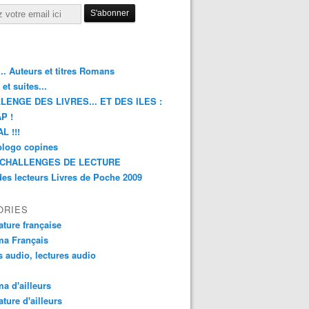
.. Auteurs et titres Romans
et suites...
LENGE DES LIVRES... ET DES ILES :
P !
L !!!
blogo copines
CHALLENGES DE LECTURE
des lecteurs Livres de Poche 2009
ORIES
rature française
ma Français
s audio, lectures audio
a d'ailleurs
ature d'ailleurs