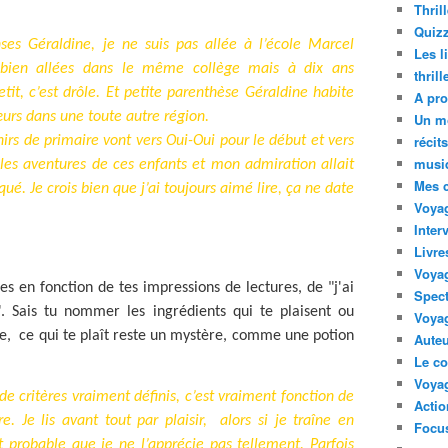
Thril
Quizz
es Géraldine, je ne suis pas allée à l’école Marcel
Les l
bien allées dans le même collège mais à dix ans
thril
it, c’est drôle. Et petite parenthèse Géraldine habite
A pro
urs dans une toute autre région.
Un m
récit
irs de primaire vont vers Oui-Oui pour le début et vers
musi
s les aventures de ces enfants et mon admiration allait
Mes 
ué. Je crois bien que j’ai toujours aimé lire, ça ne date
Voyag
Inter
Livre
Voya
es en fonction de tes impressions de lectures, de "j'ai
Spect
. Sais tu nommer les ingrédients qui te plaisent ou
Voyag
re, ce qui te plaît reste un mystère, comme une potion
Auteu
Le co
Voyag
 de critères vraiment définis, c’est vraiment fonction de
Acti
. Je lis avant tout par plaisir,
alors si je traîne en
Focus
ort probable que je ne l’apprécie pas tellement. Parfois