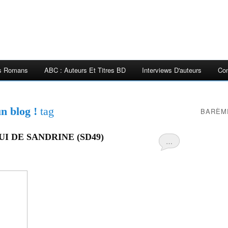
es Romans
ABC : Auteurs Et Titres BD
Interviews D'auteurs
Con
n blog !
tag
BARÈM
I DE SANDRINE (SD49)
…