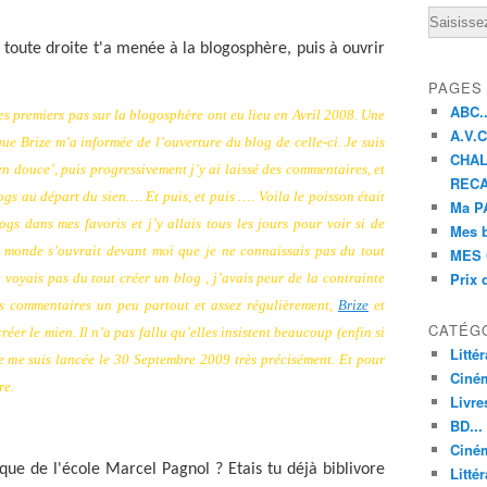
Email
toute droite t'a menée à la blogosphère, puis à ouvrir
PAGES
ABC..
es premiers pas sur la blogosphère ont eu lieu en Avril 2008. Une
A.V.C 
ue Brize m’a informée de l’ouverture du blog de celle-ci. Je suis
CHAL
en douce’, puis progressivement j’y ai laissé des commentaires, et
RECA
blogs au départ du sien…. Et puis, et puis …. Voila le poisson était
Ma PA
gs dans mes favoris et j’y allais tous les jours pour voir si de
Mes 
 monde s’ouvrait devant moi que je ne connaissais pas du tout
MES 
Prix 
voyais pas du tout créer un blog , j’avais peur de la contrainte
des commentaires un peu partout et assez régulièrement,
Brize
et
CATÉG
réer le mien. Il n’a pas fallu qu’elles insistent beaucoup (enfin si
Litté
je me suis lancée le 30 Septembre 2009 très précisément. Et pour
Ciné
re.
Livre
BD...
Ciném
oque de l'école Marcel Pagnol ? Etais tu déjà biblivore
Littér