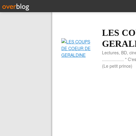
LES CO
GERAL
Lectures, BD, cin
.................. 
(Le petit prince)