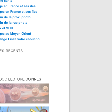
té santé
e en France et ses iles
es en France et ses îles
in de la proxi photo
in de la rue photo
ix et VOD
ges au Moyen Orient
enge Lisez votre chouchou
LES RÉCENTS
OGO LECTURE COPINES