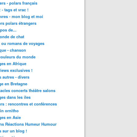
lers - polars français
 - tags et vrac !
ivres - mon blog et moi
lers polars étrangers
pos de...
onde de chat
s ou romans de voyages
que - chanson
couleurs du monde
es en Afrique
views exclusives !
s autres - divers
ge en Bretagne
acles concerts théâtre salons
es dans les iles
rs : rencontres et conférences
in ornitho
es en Asie
ons Réactions Humeur Humour
 sur un blog !