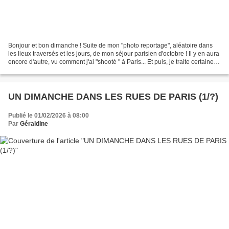
Bonjour et bon dimanche ! Suite de mon "photo reportage", aléatoire dans
les lieux traversés et les jours, de mon séjour parisien d'octobre ! Il y en aura
encore d'autre, vu comment j'ai "shooté " à Paris... Et puis, je traite certaines
photos en N&B...
UN DIMANCHE DANS LES RUES DE PARIS (1/?)
Publié le 01/02/2026 à 08:00
Par
Géraldine