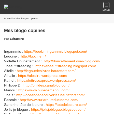
MENU
Accueil
» Mes blogo copines
Mes blogo copines
Par
Géraldine
Ingannmic :
https://bookin-ingannmic.blogspot.com/
Luocine :
http://luocine.fr/
Violette Doucettement :
http://doucettement.over-blog.com/
Theautistreading :
https://theautistreading.blogspot.com/
Aifelle :
http://legoutdeslivres.hautetfort.com/
Athalie :
https://aleslire.wordpress.com/
Kathel :
https://lettresexpres.wordpress.com/
Philippe D :
http://phildes.canalblog.com/
Manou :
https://www.bulledemanou.com/
Thaïs :
http://oceandedecouvertes.hautetfort.com/
Pascale :
http://www.surlarouteducinema.com/
Sandrine tête de lecture :
https://tetedelecture.com/
Je lis je blogue :
https://jelisjeblogue.blogspot.com/