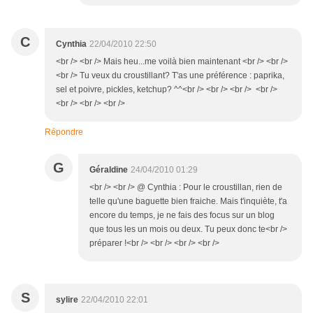
C
Cynthia
22/04/2010 22:50
<br /> <br /> Mais heu...me voilà bien maintenant <br /> <br />
<br /> Tu veux du croustillant? T'as une préférence : paprika,
sel et poivre, pickles, ketchup? ^^<br /> <br /> <br /> <br />
<br /> <br /> <br />
Répondre
G
Géraldine
24/04/2010 01:29
<br /> <br /> @ Cynthia : Pour le croustillan, rien de
telle qu'une baguette bien fraiche. Mais t'inquiète, t'a
encore du temps, je ne fais des focus sur un blog
que tous les un mois ou deux. Tu peux donc te<br />
préparer !<br /> <br /> <br /> <br />
S
sylire
22/04/2010 22:01