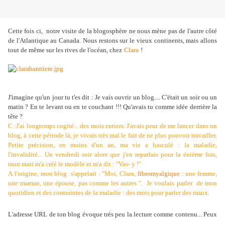
Cette fois ci, notre visite de la blogosphère ne nous mène pas de l'autre côté
de l'Atlantique au Canada. Nous restons sur le vieux continents, mais allons
tout de même sur les rives de l'océan, chez
Clara
!
J'imagine qu'un jour tu t'es dit : Je vais ouvrir un blog.... C'était un soir ou un
matin ? En te levant ou en te couchant !!! Qu'avais tu comme idée derrière la
tête ?
C :J'ai longtemps cogité... des mois entiers. J'avais peur de me lancer dans un
blog, à cette période là, je vivais très mal le fait de ne plus pouvoir travailler.
Petite précision, en moins d'un an, ma vie a basculé : la maladie,
l'invalidité... Un vendredi soir alors que j'en reparlais pour la énième fois,
mon mari m'a créé le modèle et m'a dit : "Vas- y !"
A l'origine, mon blog s'appelait : "Moi, Clara,
fibromyalgique
: une femme,
une maman, une épouse, pas comme les autres ". Je voulais parler de mon
quotidien et des contraintes de la maladie : des mots pour parler des maux.
L'adresse URL de ton blog évoque très peu la lecture comme contenu... Peux