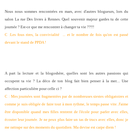
Nous nous sommes rencontrées en mars, avec d'autres blogueurs, lors du
salon La rue Des livres à Rennes. Quel souvenir majeur gardes tu de cette
journée ? Est-ce que me rencontrer à changer ta vie ??!!!
C :Les fous rires, la convivialité ... et le nombre de fois qu'on est passé
devant le stand de PPDA !
A part la lecture et la blogoshère, quelles sont les autres passions qui
occupent ta vie ? La déco de ton blog fait bien penser à la mer.... Une
affection particulière pour celle ci ?
C : Mes journées sont fragmentées par de nombreuses siestes obligatoires et
comme je suis obligée de faire tout à mon rythme, le temps passe vite. J'aime
être disponible quand mes filles rentrent de l'école pour parler avec elles,
écouter leur journée. Je ne peux plus faire un tas de trucs avec elles, donc je
me rattrape sur des moments du quotidien. Ma devise est carpe diem !