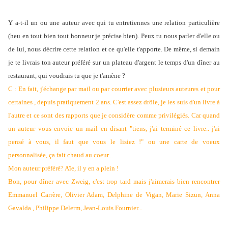
Y a-t-il un ou une auteur avec qui tu entretiennes une relation particulière
(heu en tout bien tout honneur je précise bien). Peux tu nous parler d'elle ou
de lui, nous décrire cette relation et ce qu'elle t'apporte. De même, si demain
je te livrais ton auteur préféré sur un plateau d'argent le temps d'un dîner au
restaurant, qui voudrais tu que je t'amène ?
C : En fait, j'échange par mail ou par courrier avec plusieurs auteures et pour
certaines , depuis pratiquement 2 ans. C'est assez drôle, je les suis d'un livre à
l'autre et ce sont des rapports que je considère comme privilégiés. Car quand
un auteur vous envoie un mail en disant "tiens, j'ai terminé ce livre.. j'ai
pensé à vous, il faut que vous le lisiez !" ou une carte de voeux
personnalisée, ça fait chaud au coeur...
Mon auteur préféré? Aïe, il y en a plein !
Bon, pour dîner avec Zweig, c'est trop tard mais j'aimerais bien rencontrer
Emmanuel Carrère, Olivier Adam, Delphine de Vigan, Marie Sizun, Anna
Gavalda , Philippe Delerm, Jean-Louis Fournier...