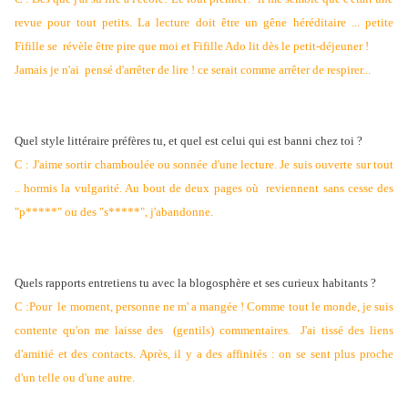
revue pour tout petits. La lecture doit être un gêne héréditaire ... petite
Fifille se révèle être pire que moi et Fifille Ado lit dès le petit-déjeuner !
Jamais je n'ai pensé d'arrêter de lire ! ce serait comme arrêter de respirer...
Quel style littéraire préfères tu, et quel est celui qui est banni chez toi ?
C : J'aime sortir chamboulée ou sonnée d'une lecture. Je suis ouverte sur tout
.. hormis la vulgarité. Au bout de deux pages où reviennent sans cesse des
"p*****" ou des "s*****", j'abandonne.
Quels rapports entretiens tu avec la blogosphère et ses curieux habitants ?
C :
Pour le moment, personne ne m' a mangée ! Comme tout le monde, je suis
contente qu'on me laisse des (gentils) commentaires. J'ai tissé des liens
d'amitié et des contacts. Après, il y a des affinités : on se sent plus proche
d'un telle ou d'une autre.