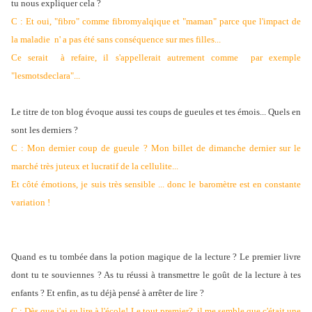
tu nous expliquer cela ?
C : Et oui, "fibro" comme fibromyalqique et "maman" parce que l'impact de
la maladie n' a pas été sans conséquence sur mes filles...
Ce serait à refaire, il s'appellerait autrement comme par exemple
"lesmotsdeclara"...
Le titre de ton blog évoque aussi tes coups de gueules et tes émois... Quels en
sont les derniers ?
C : Mon dernier coup de gueule ? Mon billet de dimanche dernier sur le
marché très juteux et lucratif de la cellulite...
Et côté émotions, je suis très sensible ... donc le baromètre est en constante
variation !
Quand es tu tombée dans la potion magique de la lecture ? Le premier livre
dont tu te souviennes ? As tu réussi à transmettre le goût de la lecture à tes
enfants ? Et enfin, as tu déjà pensé à arrêter de lire ?
C : Dès que j'ai su lire à l'école! Le tout premier? il me semble que c'était une