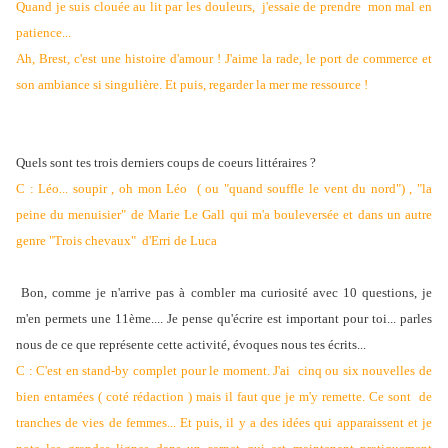
Quand je suis clouée au lit par les douleurs, j'essaie
de prendre mon mal en
patience...
Ah, Brest, c'est une histoire d'amour ! J'aime la rade, le port de commerce et
son ambiance si singulière. Et puis, regarder la mer me ressource !
Quels sont tes trois derniers coups de coeurs littéraires ?
C : Léo... soupir , oh mon Léo ( ou "quand souffle le vent du nord") , "la
peine du menuisier" de Marie Le Gall qui m'a bouleversée et dans un autre
genre "Trois chevaux" d'Erri de Luca
Bon, comme je n'arrive pas à combler ma curiosité avec 10 questions, je
m'en permets une 11ème.... Je pense qu'écrire est important pour toi... parles
nous de ce que représente cette activité, évoques nous tes écrits...
C : C'est en stand-by complet pour le moment. J'ai cinq ou six nouvelles de
bien entamées ( coté rédaction ) mais il faut que je m'y remette. Ce sont de
tranches de vies de femmes... Et puis, il y a des idées qui apparaissent et je