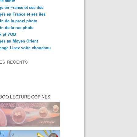
té santé
e en France et ses iles
es en France et ses îles
in de la proxi photo
in de la rue photo
ix et VOD
ges au Moyen Orient
enge Lisez votre chouchou
LES RÉCENTS
OGO LECTURE COPINES