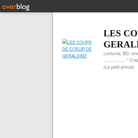
LES CO
GERAL
Lectures, BD, cin
.................. 
(Le petit prince)