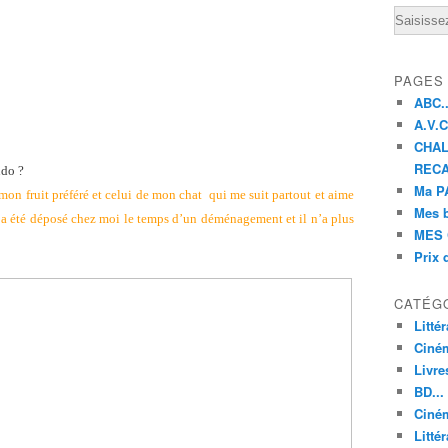
Email
PAGES
ABC..
A.V.C 
CHAL
RECA
udo ?
Ma PA
on fruit préféré et celui de mon chat qui me suit partout et aime
Mes 
l a été déposé chez moi le temps d’un déménagement et il n’a plus
MES 
Prix 
CATÉG
Litté
Ciné
Livre
BD...
Ciném
Littér