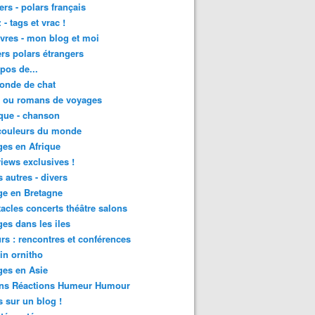
lers - polars français
 - tags et vrac !
ivres - mon blog et moi
lers polars étrangers
pos de...
onde de chat
s ou romans de voyages
que - chanson
couleurs du monde
es en Afrique
views exclusives !
s autres - divers
ge en Bretagne
acles concerts théâtre salons
es dans les iles
rs : rencontres et conférences
in ornitho
es en Asie
ons Réactions Humeur Humour
 sur un blog !