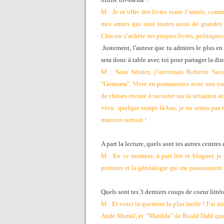
M : Je m’offre des livres toute l’année, com
mes amies qui sont toutes aussi de grandes 
Chacun s’achète ses propres livres, politiques
Justement, l'auteur que tu admires le plus en 
sera donc à table avec toi pour partager la di
M : Sans hésiter, j’inviterais Roberto Sav
"Gomorra". Vivre en permanence avec une escort
de choses encore à raconter sur la situation a
vécu quelque temps là-bas, je ne serais pas 
marrons surtout !
A part la lecture, quels sont tes autres centres 
M : En ce moment, à part lire et bloguer, je
peinture et la généalogie qui me passionnent
Quels sont tes 3 derniers coups de coeur littér
M : Et voici la question la plus facile ! J’a
Aude Murail, et "Matilda" de Roald Dahl que j