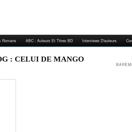
es Romans
ABC : Auteurs Et Titres BD
Interviews D'auteurs
Con
OG : CELUI DE MANGO
BARÈM