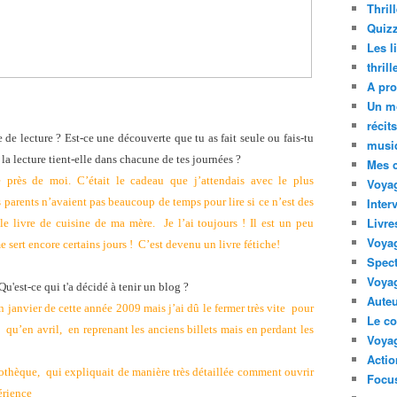
Thril
Quizz
Les l
thril
A pro
Un m
récit
e lecture ? Est-ce une découverte que tu as fait seule ou fais-tu
musi
 la lecture tient-elle dans chacune de tes journées ?
Mes 
e près de moi. C’était le cadeau que j’attendais avec le plus
Voyag
 parents n’avaient pas beaucoup de temps pour lire si ce n’est des
Inter
Livre
e livre de cuisine de ma mère. Je l’ai toujours ! Il est un peu
Voya
me sert encore certains jours ! C’est devenu un livre fétiche!
Spect
Voyag
u'est-ce qui t'a décidé à tenir un blog ?
Auteu
 janvier de cette année 2009 mais j’ai dû le fermer très vite pour
Le co
l qu’en avril, en reprenant les anciens billets mais en perdant les
Voyag
Acti
bliothèque, qui expliquait de manière très détaillée comment ouvrir
Focus
érience