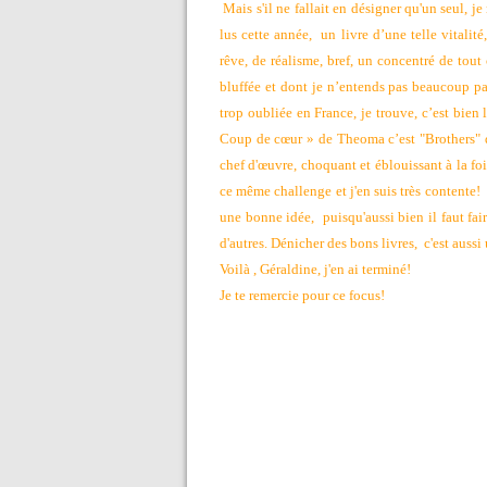
Mais s'il ne fallait en désigner qu'un seul, je
lus cette année, un livre d’une telle vitalit
rêve, de réalisme, bref, un concentré de tout
bluffée et dont je n’entends pas beaucoup par
trop oubliée en France, je trouve, c’est bien l
Coup de cœur » de Theoma c’est "Brothers" de 
chef d'œuvre, choquant et éblouissant à la foi
ce même challenge et j'en suis très contente!
une bonne idée, puisqu'aussi bien il faut fair
d'autres. Dénicher des bons livres, c'est aus
Voilà , Géraldine, j'en ai terminé!
Je te remercie pour ce focus!