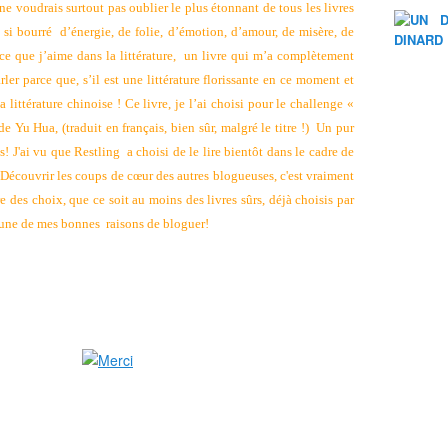
 ne voudrais surtout pas oublier le plus étonnant de tous les livres
é, si bourré d’énergie, de folie, d’émotion, d’amour, de misère, de
 ce que j’aime dans la littérature, un livre qui m’a complètement
ler parce que, s’il est une littérature florissante en ce moment et
a littérature chinoise ! Ce livre, je l’ai choisi pour le challenge «
Yu Hua, (traduit en français, bien sûr, malgré le titre !) Un pur
s! J'ai vu que Restling a choisi de le lire bientôt dans le cadre de
 Découvrir les coups de cœur des autres blogueuses, c'est vraiment
e des choix, que ce soit au moins des livres sûrs, déjà choisis par
si une de mes bonnes raisons de bloguer!