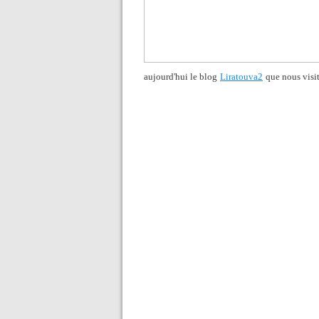
aujourd'hui le blog
Liratouva2
que nous visi