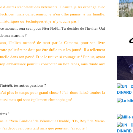
me d’autres s’achètent des vêtements. Ensuite je les échange avec
lectrices mais curieusement je n’en offre jamais à ma famille.
, historiques ou techniques et je n’y touche pas !
ce moment sera seul pour fêter Noël... Tu décides de l'inviter. Qui
nde aux marrons ?
iano, l'Italien menacé de mort par la Camorra, pour son livre
e policière ne doit pas être drôle tous les jours! . Il a tellement
ctuelle dans son pays! Et je le trouve si courageux ! Et puis, ayant
trop embarrassée pour lui concocter un bon repas, sans dinde aux
d'intérêt, tes autres passions ?
 n’ai plus le temps pour grand chose ! J’ai donc laissé tomber la
 aussi mais qui sont également chronophages!
aires ?
i aimé le "Vera Candida" de Véronique Ovaldé, "Oh, Boy " de Marie-
’ai découvert bien tard mais que pourtant j’ai adoré !