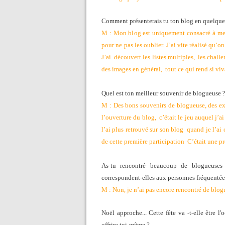
Comment présenterais tu ton blog en quelque
M : Mon blog est uniquement consacré à mes l
pour ne pas les oublier. J’ai vite réalisé qu’
J’ai découvert les listes multiples, les challe
des images en général, tout ce qui rend si vi
Quel est ton meilleur souvenir de blogueuse 
M : Des bons souvenirs de blogueuse, des ex
l’ouverture du blog, c’était le jeu auquel j’a
l’ai plus retrouvé sur son blog quand je l’ai
de cette première participation C’était une pr
As-tu rencontré beaucoup de blogueuses
correspondent-elles aux personnes fréquentée
M : Non, je n’ai pas encore rencontré de blog
Noël approche... Cette fête va -t-elle être l'
offrire toi-même ?