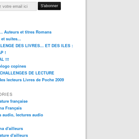
.. Auteurs et titres Romans
et suites...
LENGE DES LIVRES... ET DES ILES :
P !
L !!!
blogo copines
CHALLENGES DE LECTURE
des lecteurs Livres de Poche 2009
ORIES
rature française
ma Français
s audio, lectures audio
a d'ailleurs
ature d'ailleurs