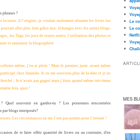
appar
Voyag
s phrases ?
Voyag
ectures. A l’origine, je voulais seulement résumer les livres lus
Le co
Le co
on pouvait aller plus loin grâce aux échanges avec les autres blogs.
Netfl
nges, les Tags, les jeux de toutes sortes, l’utilisation des photos et
Voya
vante et amusante la blogosphère
Chall
?
ARTIC
cellents même, j’en ai plein ! Mais le premier, juste avant même
i participé chez Amanda. Je ne me souviens plus de la date et je ne
 cherché ; Je n’avais pas gagné mais j’étais quand même très émue
emière fois, quoi !
MES BL
 ? Quel souvenir en gardes-tu ? Les personnes rencontrées
s par blogs interposés?
ueuses. Les circonstances ne me l’ont pas permis pour l’instant !
occasion de te faire offrir quantité de livres ou au contraire, d'en