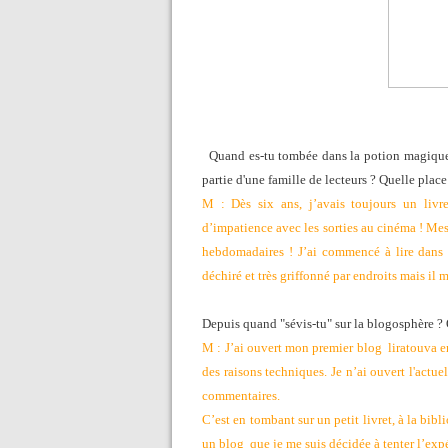
Quand es-tu tombée dans la potion magique d
partie d'une famille de lecteurs ? Quelle place
M : Dès six ans, j’avais toujours un livr
d’impatience avec les sorties au cinéma ! Mes
hebdomadaires ! J’ai commencé à lire dans l
déchiré et très griffonné par endroits mais il 
Depuis quand "sévis-tu" sur la blogosphère ? Q
M : J’ai ouvert mon premier blog liratouva en
des raisons techniques. Je n’ai ouvert l'actue
commentaires.
C’est en tombant sur un petit livret, à la bi
un blog que je me suis décidée à tenter l’exp