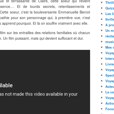
ique et terrassante de Claire, cette soeur qui revient
Thril
ence.... Et de lourds secrets, retentissements et
Quizz
Cette soeur, c'est la bouleversante Emmanuelle Bercot
Les l
mpathie pour son personnage qui, à première vue, n'est
thril
 apprend pourquoi. Et là on souffre vraiment avec elle.
A pro
Un m
 film sur les entrailles des relations familiales où chacun
récit
. Un film puissant, mais qui devient suffocant et dur.
musi
Mes 
Voyag
Inter
Livre
Voya
Spect
Voyag
Auteu
Le co
Voyag
Acti
Focus