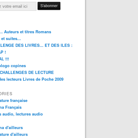
.. Auteurs et titres Romans
et suites...
LENGE DES LIVRES... ET DES ILES :
P !
L !!!
blogo copines
CHALLENGES DE LECTURE
des lecteurs Livres de Poche 2009
ORIES
rature française
ma Français
s audio, lectures audio
a d'ailleurs
ature d'ailleurs