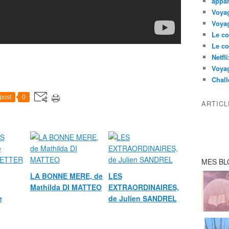
appar
Voyag
Voyag
Le co
Le co
Netfl
Voya
Chall
post
0
ARTIC
MES BL
LA BONNE MERE, de
LES
Mathilda DI MATTEO
EXTRAORDINAIRES,
e
de Julien SANDREL