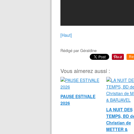
[Haut]
Rédigé par
Géraldine
Re
Vous aimerez aussi :
PAUSE ESTIVALE
2026
LA NUIT DES
TEMPS, BD d
Christian de
METTER &