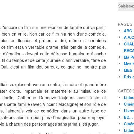
Email
PAGES
: "encore un film sur une réunion de famille qui va partir
ABC..
r bien en vrille. Non car ce film n'a rien d'une comédie,
A.V.C 
bien en flèches et prêtent à rire, même si certaines
CHAL
 ce film est un véritable drame, très loin de la comédie.
RECA
e d'émotions devant cette détresse humaine qui cache
Ma PA
au fil du temps et de cette journée d'anniversaire, "fête de
Mes 
. Oui, c'est un film douloureux, ce que ne montre pas
MES 
Prix 
amiliales explosent avec au centre, la mère et grand-mère
ter droite, impartiale et maternelle au milieu de ce
CATÉG
s facile. Catherine Deneuve toujours aussi juste et
Litté
dans cette famille (avec Vincent Macaigne) et son rôle de
Ciné
urs, j'aimerais voir ce comédien dans un autre type de
Livre
lisateurs aient un peu plus d'imagination pour employer
BD...
role à chacun des personnages sans jamais les juger.
Ciném
Littér