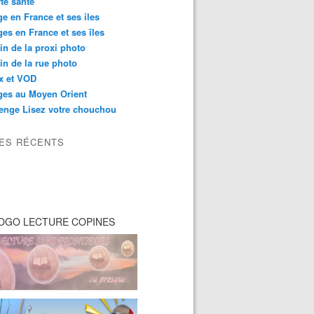
té santé
e en France et ses iles
es en France et ses îles
in de la proxi photo
in de la rue photo
ix et VOD
ges au Moyen Orient
enge Lisez votre chouchou
LES RÉCENTS
OGO LECTURE COPINES