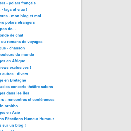
lers - polars français
 - tags et vrac !
ivres - mon blog et moi
lers polars étrangers
pos de...
onde de chat
s ou romans de voyages
que - chanson
couleurs du monde
es en Afrique
views exclusives !
s autres - divers
ge en Bretagne
acles concerts théâtre salons
es dans les iles
rs : rencontres et conférences
in ornitho
es en Asie
ons Réactions Humeur Humour
 sur un blog !