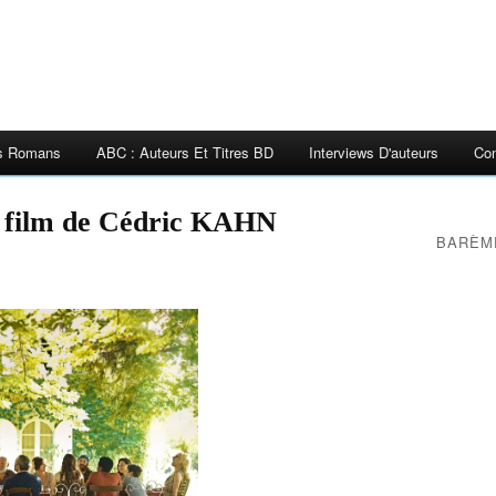
es Romans
ABC : Auteurs Et Titres BD
Interviews D'auteurs
Con
film de Cédric KAHN
BARÈM