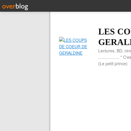
LES CO
GERAL
Lectures, BD, cin
.................. 
(Le petit prince)