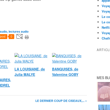
appar
Voyag
Voyag
Le co
Le co
Netfl
audio, lectures audio
Voya
post
0
Chall
ARTIC
LA LOUISIANE, de
BANQUISES, de
Julia MALYE
Valentine GOBY
MES BL
AIRES,
ANDREL
LE DERNIER COUP DE CISEAUX,... »