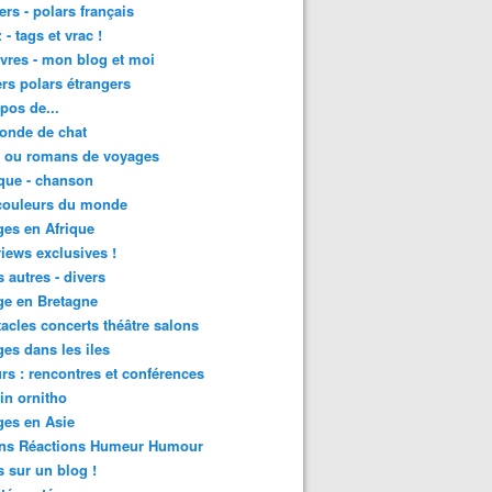
lers - polars français
 - tags et vrac !
ivres - mon blog et moi
lers polars étrangers
pos de...
onde de chat
s ou romans de voyages
que - chanson
couleurs du monde
es en Afrique
views exclusives !
s autres - divers
ge en Bretagne
acles concerts théâtre salons
es dans les iles
rs : rencontres et conférences
in ornitho
es en Asie
ons Réactions Humeur Humour
 sur un blog !