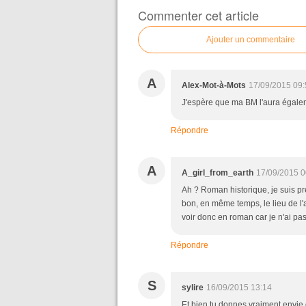
Commenter cet article
Ajouter un commentaire
A
Alex-Mot-à-Mots
17/09/2015 09:
J'espère que ma BM l'aura égale
Répondre
A
A_girl_from_earth
17/09/2015 0
Ah ? Roman historique, je suis p
bon, en même temps, le lieu de l'a
voir donc en roman car je n'ai pas
Répondre
S
sylire
16/09/2015 13:14
Et bien tu donnes vraiment envie 