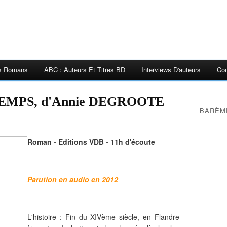
es Romans
ABC : Auteurs Et Titres BD
Interviews D'auteurs
Con
EMPS, d'Annie DEGROOTE
BARÈM
Roman - Editions VDB - 11h d'écoute
Parution en audio en 2012
L'histoire : Fin du XIVème siècle, en Flandre