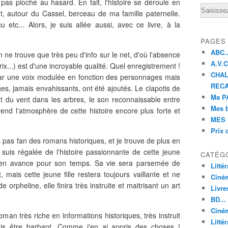
ai pas pioché au hasard. En fait, l'histoire se déroule en
Email
t, autour du Cassel, berceau de ma famille paternelle.
etc... Alors, je suis allée aussi, avec ce livre, à la
PAGES
ABC..
on ne trouve que très peu d'info sur le net, d'où l'absence
A.V.C 
rix...) est d'une incroyable qualité. Quel enregistrement !
CHAL
par une voix modulée en fonction des personnages mais
RECA
ges, jamais envahissants, ont été ajoutés. Le clapotis de
Ma PA
nt du vent dans les arbres, le son reconnaissable entre
Mes 
rend l'atmosphère de cette histoire encore plus forte et
MES 
Prix 
 pas fan des romans historiques, et je trouve de plus en
 suis régalée de l'histoire passionnante de cette jeune
CATÉG
t en avance pour son temps. Sa vie sera parsemée de
Litté
mais cette jeune fille restera toujours vaillante et ne
Ciné
orpheline, elle finira très instruite et maitrisant un art
Livre
BD...
Ciném
man très riche en informations historiques, très instruit
Littér
amais être barbant. Comme j'en ai appris des choses !