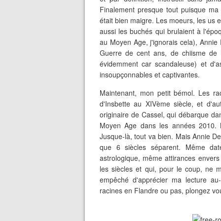
Finalement presque tout puisque ma 
était bien maigre. Les moeurs, les us 
aussi les buchés qui brulaient à l'épo
au Moyen Age, j'ignorais cela), Annie
Guerre de cent ans, de chiisme de la
évidemment car scandaleuse) et d'as
insoupçonnables et captivantes.
Maintenant, mon petit bémol. Les ra
d'Insbette au XIVème siècle, et d'aut
originaire de Cassel, qui débarque dan
Moyen Age dans les années 2010. Ni
Jusque-là, tout va bien. Mais Annie De
que 6 siècles séparent. Même da
astrologique, même attirances envers 
les siècles et qui, pour le coup, ne
empêché d'apprécier ma lecture au
racines en Flandre ou pas, plongez vou