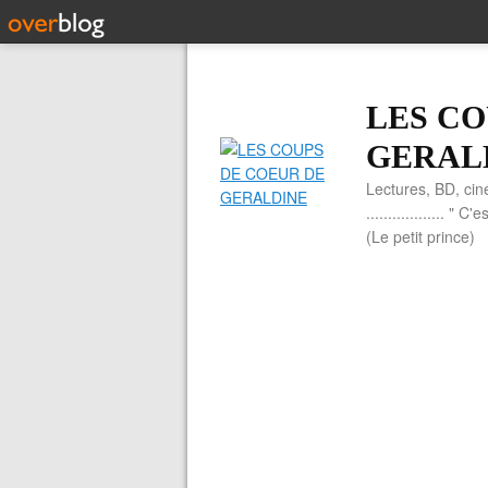
LES CO
GERAL
Lectures, BD, cin
.................. 
(Le petit prince)