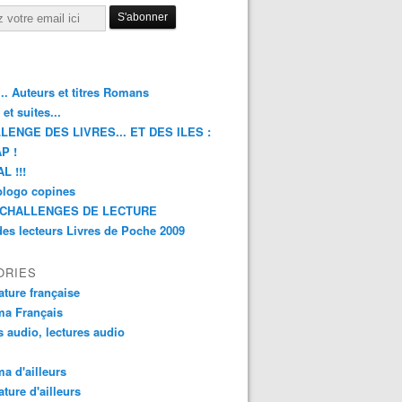
.. Auteurs et titres Romans
et suites...
LENGE DES LIVRES... ET DES ILES :
P !
L !!!
blogo copines
CHALLENGES DE LECTURE
des lecteurs Livres de Poche 2009
ORIES
rature française
ma Français
s audio, lectures audio
a d'ailleurs
ature d'ailleurs