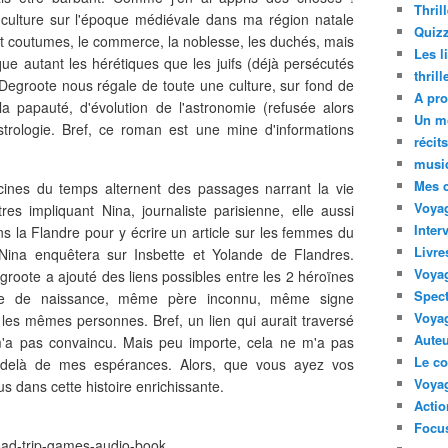
Thril
culture sur l'époque médiévale dans ma région natale
Quizz
et coutumes, le commerce, la noblesse, les duchés, mais
Les l
que autant les hérétiques que les juifs (déjà persécutés
thril
 Degroote nous régale de toute une culture, sur fond de
A pro
 papauté, d'évolution de l'astronomie (refusée alors
Un m
trologie. Bref, ce roman est une mine d'informations
récit
musi
Mes 
cines du temps alternent des passages narrant la vie
Voyag
res impliquant Nina, journaliste parisienne, elle aussi
Inter
s la Flandre pour y écrire un article sur les femmes du
Livre
na enquêtera sur Insbette et Yolande de Flandres.
Voya
groote a ajouté des liens possibles entre les 2 héroïnes
Spect
te de naissance, même père inconnu, même signe
Voyag
les mêmes personnes. Bref, un lien qui aurait traversé
Auteu
 m'a pas convaincu. Mais peu importe, cela ne m'a pas
Le co
-delà de mes espérances. Alors, que vous ayez vos
Voyag
s dans cette histoire enrichissante.
Acti
Focus