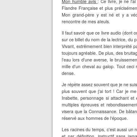
Mon humble avis
: Ce livre, je ne l'
Flandre Française et plus précisémen
Mon grand-père y est né et y a vécu 
rencontre de mes aïeuls.
Il faut savoir que ce livre audio (dont 
sur ce billet du nom de la lectrice, du p
Vivant, extrêmement bien interprété 
toujours agréable. De plus, des bruita
l'eau lors d'une averse, le bruisseme
mille d'un cheval au galop. Tout ceci 
dense.
Je répète assez souvent que je ne suis
plus souvent que j'ai tort ! Car je me
Insbette, personnage si attachant e
multiples épreuves et rebondissement, 
visera que la Connaissance. De bâtarde 
réservé aux hommes de l'époque.
Les racines du temps, c'est aussi un ro
et par définition, instructif sans j