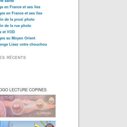
té santé
e en France et ses iles
es en France et ses îles
in de la proxi photo
in de la rue photo
ix et VOD
ges au Moyen Orient
enge Lisez votre chouchou
LES RÉCENTS
OGO LECTURE COPINES