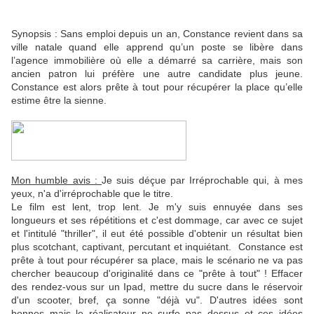
Synopsis :
Sans emploi depuis un an, Constance revient dans sa
ville natale quand elle apprend qu’un poste se libère dans
l’agence immobilière où elle a démarré sa carrière, mais son
ancien patron lui préfère une autre candidate plus jeune.
Constance est alors prête à tout pour récupérer la place qu’elle
estime être la sienne.
Mon humble avis :
Je suis déçue par Irréprochable qui, à mes
yeux, n'a d'irréprochable que le titre.
Le film est lent, trop lent. Je m'y suis ennuyée dans ses
longueurs et ses répétitions et c'est dommage, car avec ce sujet
et l'intitulé "thriller", il eut été possible d'obtenir un résultat bien
plus scotchant, captivant, percutant et inquiétant. Constance est
prête à tout pour récupérer sa place, mais le scénario ne va pas
chercher beaucoup d'originalité dans ce "prête à tout" ! Effacer
des rendez-vous sur un Ipad, mettre du sucre dans le réservoir
d'un scooter, bref, ça sonne "déjà vu". D'autres idées sont
bonnes mais le réalisateur ne surfe pas dessus et ces idées