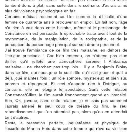
tombent donc à plat, sans suite dans le scénario. J'aurais aimé
plus de violence psychologique en fait.
Certains médias résument ce film comme la difficulté d'une
femme de quarante ans à retrouver un emploi. En fait non, l'âge
n'a rien à voir dans cette histoire, même si le personnage de
Constance en est persuadé. Irréprochable traite avant tout de la
mythomanie, de la manipulation, de la sociopathie, et de la
perception du personnage principal sur son drame personnel.
J'ai trouvé l'ambiance de ce film très malsaine, en dehors de
l'intrigue principale ! Car bien entendu, on n'attend pas d'un
thriller qu'il reflète une atmosphère sereine ! Ambiance
malsaine... ne cherchez pas trop loin... Il y a Benjamin Biolay
dans ce film, qui nous joue le seul rôle qu'il sait jouer et qu'il a
déjà joué maintes fois : un rôle sombre, mystérieux et bien sûr,
pervers et répugnant. Et ceci n'apporte rien à l'intrigue, au
contraire, elle en éloigne le spectateur. Sans cette relation
Constance/Gilles, le film aurait franchement gagné en intensité.
Bon, Ok, j'avoue, sans cette relation, je ne sais pas comment
j'aurais amené le seul coup de théâtre du film, le seul
rebondissement que l'on attendait pas, alors qu'on en attendait
tant d'autres.
Reste la prestation parfaite, inquiétéante et physique de
l'excellente Marina Foïs dans cette femme qui rêve sa vie bien