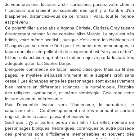
Je vous préviens, lecteurs archi- cartésiens, passez votre chemin
! Lecteurs qui criaient au scandale dès qu'il y a l'ombre d'un
blasphème, distanciez-vous de ce roman ! Voilà, tout le monde
est prévenu.
Ce polar/thriller a des airs d'Agatha Christie, Clarissa Gray faisant
étrangement penser à une certaine Miss Marple. Le style est très
british, voire même scottish, puisque c'est entre les Highlands et
Glasgow que se déroule l'intrigue. Les noms des personnages, la
façon dont ils s'interpellent et de s'expriment est "very cup of tea".
Et tout cela est bien agréable et même enjolivé par la lecture très
adéquate qu'en fait Sophie Barjac.
L'enquête commence de façon assez classique. Mais au fil des
pages, le mystère s'épaissit vraiment et le suspens croît sans
cesse ! Les échanges entre les personnages sont excessivement
bien instruits en différentes sciences : la numérologie, l'histoire
des religions, symbologie, et même sémiologie. Cela rend cette
lecture vraiment intéressante.
Puis l'ensemble évolue vers l'ésotérisme, le surnaturel, le
cabalisme etc... Ce développement est très étonnant et surtout
original, donc là aussi, plaisant et bienvenu.
Sauf que... j'y ai parfois perdu mon latin ! En effet, nombre de
personnages bibliques, hébraïques, coraniques ou autre possède
des prénoms sont difficilement mémorisables et souvent très