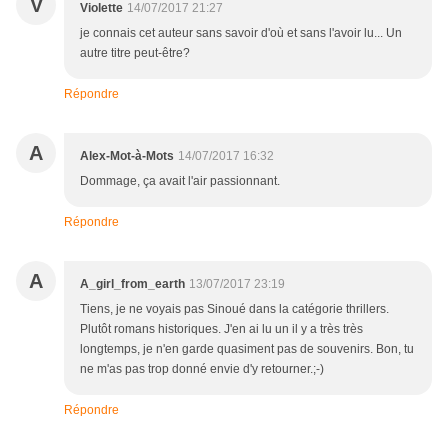
V
Violette
14/07/2017 21:27
je connais cet auteur sans savoir d'où et sans l'avoir lu... Un
autre titre peut-être?
Répondre
A
Alex-Mot-à-Mots
14/07/2017 16:32
Dommage, ça avait l'air passionnant.
Répondre
A
A_girl_from_earth
13/07/2017 23:19
Tiens, je ne voyais pas Sinoué dans la catégorie thrillers.
Plutôt romans historiques. J'en ai lu un il y a très très
longtemps, je n'en garde quasiment pas de souvenirs. Bon, tu
ne m'as pas trop donné envie d'y retourner.;-)
Répondre