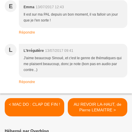
E
Emma
13/07/2017 12:43
Il est sur ma PAL depuis un bon moment, il va falloir un jour
que je l'en sorte !
Répondre
L
L'Irrégulière
13/07/2017 09:41
J'aime beaucoup Sinoué, et c'est le genre de thématiques qui
me plaisent beaucoup, donc je note (bon pas en audio par
contre...)
Répondre
< MAC DO : CLAP DE FIN !
AU REVOIR LA-HAUT, de
Pierre LEMAITRE >
Hébergé par Overblog