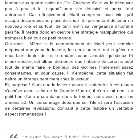
femmes aux quatre coins de l'île. Chacune d'elle va le découvrir
peu à peu et le "nigaud" sera vite déniaisé et perçu tout
autrement. Car effectivement, Maël comprend bien vite qu'il
occupe désormais une place de choix, lui permettant de jouer un
nouveau rôle et surtout, de tenir enfin sa vengeance d'homme
persiflé. Il mettra donc en oeuvre une stratégie manipulatrice qui
trompera bien tout ce petit monde.
Oui mais... Même si le comportement de Maël peut sembler
méprisant aux yeux du lecteur, les deux auteurs ont le génie de
nous faire douter de lui, le rendant autant aimable qu'odieux. Et
mieux encore, cet album démontre que l'infamie de certains peut
tout de même faire le bonheur des victimes finalement assez
consentantes, et pour cause. Il n'empêche, cette situation fait
naître un étrange sentiment chez le lecteur.
Et, surprise ! Alors que le lecteur pourrait s'attendre à cet album
s'achève avec la fin de la Grande Guerre, il n'en n'ait rien. Un
petit bon d'une quarantaine dans le temps, nous voici dans les
années 50. Un personnage débarque sur l'île et sera l'occasion
de certaines révélations, donnant à cette histoire un véritable
aspect romanesque !
"Aucune île n'est à l'abri des continents