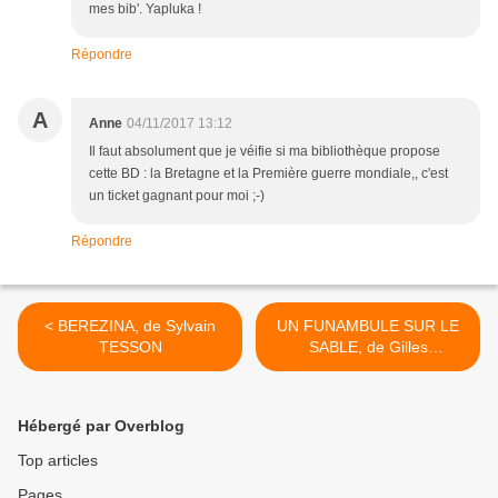
mes bib'. Yapluka !
Répondre
A
Anne
04/11/2017 13:12
Il faut absolument que je véifie si ma bibliothèque propose
cette BD : la Bretagne et la Première guerre mondiale,, c'est
un ticket gagnant pour moi ;-)
Répondre
< BEREZINA, de Sylvain
UN FUNAMBULE SUR LE
TESSON
SABLE, de Gilles
MARCHAND >
Hébergé par Overblog
Top articles
Pages