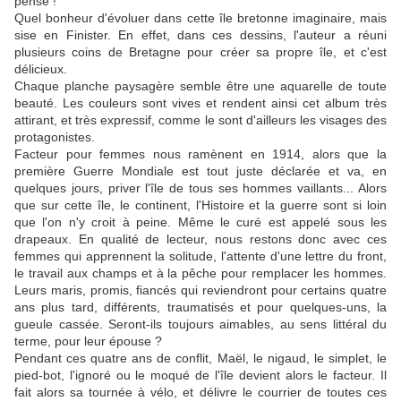
pensé !
Quel bonheur d'évoluer dans cette île bretonne imaginaire, mais
sise en Finister. En effet, dans ces dessins, l'auteur a réuni
plusieurs coins de Bretagne pour créer sa propre île, et c'est
délicieux.
Chaque planche paysagère semble être une aquarelle de toute
beauté. Les couleurs sont vives et rendent ainsi cet album très
attirant, et très expressif, comme le sont d'ailleurs les visages des
protagonistes.
Facteur pour femmes nous ramènent en 1914, alors que la
première Guerre Mondiale est tout juste déclarée et va, en
quelques jours, priver l'île de tous ses hommes vaillants... Alors
que sur cette île, le continent, l'Histoire et la guerre sont si loin
que l'on n'y croit à peine. Même le curé est appelé sous les
drapeaux. En qualité de lecteur, nous restons donc avec ces
femmes qui apprennent la solitude, l'attente d'une lettre du front,
le travail aux champs et à la pêche pour remplacer les hommes.
Leurs maris, promis, fiancés qui reviendront pour certains quatre
ans plus tard, différents, traumatisés et pour quelques-uns, la
gueule cassée. Seront-ils toujours aimables, au sens littéral du
terme, pour leur épouse ?
Pendant ces quatre ans de conflit, Maël, le nigaud, le simplet, le
pied-bot, l'ignoré ou le moqué de l'île devient alors le facteur. Il
fait alors sa tournée à vélo, et délivre le courrier de toutes ces