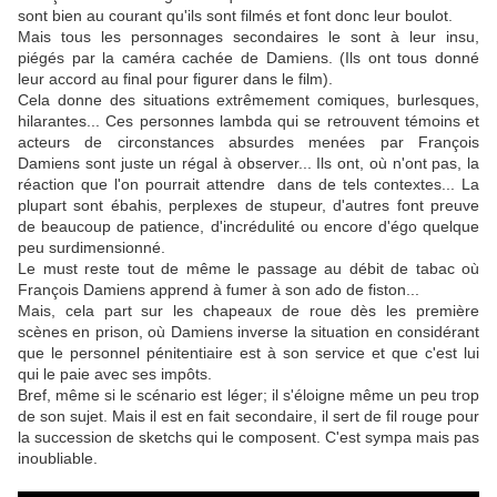
sont bien au courant qu'ils sont filmés et font donc leur boulot.
Mais tous les personnages secondaires le sont à leur insu,
piégés par la caméra cachée de Damiens. (Ils ont tous donné
leur accord au final pour figurer dans le film).
Cela donne des situations extrêmement comiques, burlesques,
hilarantes... Ces personnes lambda qui se retrouvent témoins et
acteurs de circonstances absurdes menées par François
Damiens sont juste un régal à observer... Ils ont, où n'ont pas, la
réaction que l'on pourrait attendre dans de tels contextes... La
plupart sont ébahis, perplexes de stupeur, d'autres font preuve
de beaucoup de patience, d'incrédulité ou encore d'égo quelque
peu surdimensionné.
Le must reste tout de même le passage au débit de tabac où
François Damiens apprend à fumer à son ado de fiston...
Mais, cela part sur les chapeaux de roue dès les première
scènes en prison, où Damiens inverse la situation en considérant
que le personnel pénitentiaire est à son service et que c'est lui
qui le paie avec ses impôts.
Bref, même si le scénario est léger; il s'éloigne même un peu trop
de son sujet. Mais il est en fait secondaire, il sert de fil rouge pour
la succession de sketchs qui le composent. C'est sympa mais pas
inoubliable.