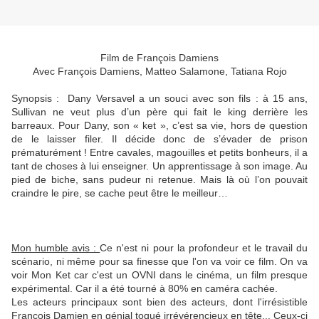
Film de François Damiens
Avec François Damiens, Matteo Salamone, Tatiana Rojo
Synopsis :
Dany Versavel a un souci avec son fils : à 15 ans,
Sullivan ne veut plus d’un père qui fait le king derrière les
barreaux. Pour Dany, son « ket », c’est sa vie, hors de question
de le laisser filer. Il décide donc de s’évader de prison
prématurément ! Entre cavales, magouilles et petits bonheurs, il a
tant de choses à lui enseigner. Un apprentissage à son image. Au
pied de biche, sans pudeur ni retenue. Mais là où l’on pouvait
craindre le pire, se cache peut être le meilleur…
Mon humble avis :
Ce n'est ni pour la profondeur et le travail du
scénario, ni même pour sa finesse que l'on va voir ce film. On va
voir Mon Ket car c'est un OVNI dans le cinéma, un film presque
expérimental. Car il a été tourné à 80% en caméra cachée.
Les acteurs principaux sont bien des acteurs, dont l'irrésistible
François Damien en génial toqué irrévérencieux en tête... Ceux-ci