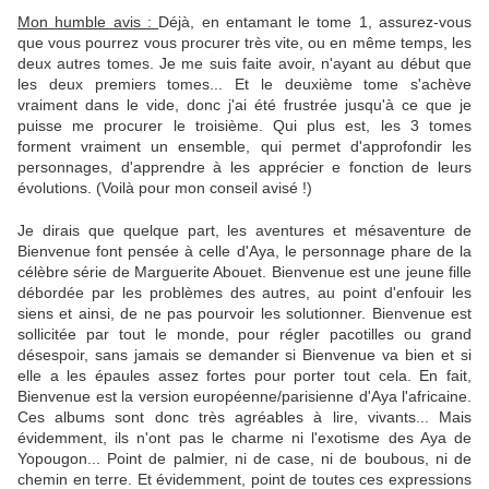
Mon humble avis :
Déjà, en entamant le tome 1, assurez-vous
que vous pourrez vous procurer très vite, ou en même temps, les
deux autres tomes. Je me suis faite avoir, n'ayant au début que
les deux premiers tomes... Et le deuxième tome s'achève
vraiment dans le vide, donc j'ai été frustrée jusqu'à ce que je
puisse me procurer le troisième. Qui plus est, les 3 tomes
forment vraiment un ensemble, qui permet d'approfondir les
personnages, d'apprendre à les apprécier e fonction de leurs
évolutions. (Voilà pour mon conseil avisé !)
Je dirais que quelque part, les aventures et mésaventure de
Bienvenue font pensée à celle d'Aya, le personnage phare de la
célèbre série de Marguerite Abouet. Bienvenue est une jeune fille
débordée par les problèmes des autres, au point d'enfouir les
siens et ainsi, de ne pas pourvoir les solutionner. Bienvenue est
sollicitée par tout le monde, pour régler pacotilles ou grand
désespoir, sans jamais se demander si Bienvenue va bien et si
elle a les épaules assez fortes pour porter tout cela. En fait,
Bienvenue est la version européenne/parisienne d'Aya l'africaine.
Ces albums sont donc très agréables à lire, vivants... Mais
évidemment, ils n'ont pas le charme ni l'exotisme des Aya de
Yopougon... Point de palmier, ni de case, ni de boubous, ni de
chemin en terre. Et évidemment, point de toutes ces expressions