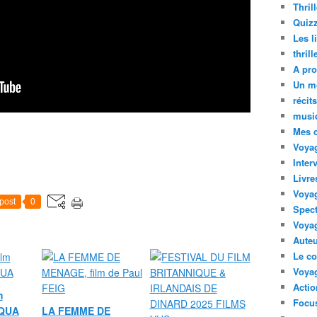
Thril
Quizz
Les l
thril
A pro
Un m
récit
musi
Mes 
Voyag
Inter
Livre
Voya
post
0
Spect
Voyag
Auteu
Le co
Voyag
Acti
m
Focus
UQUA
LA FEMME DE