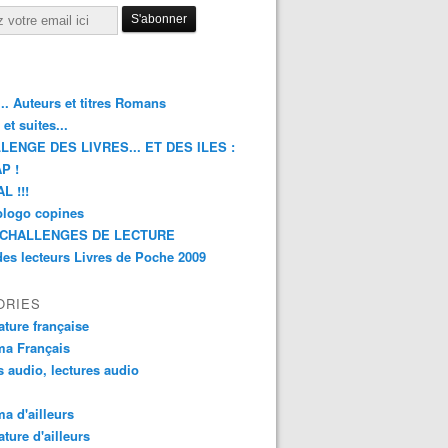
.. Auteurs et titres Romans
et suites...
LENGE DES LIVRES... ET DES ILES :
P !
L !!!
blogo copines
CHALLENGES DE LECTURE
des lecteurs Livres de Poche 2009
ORIES
rature française
ma Français
s audio, lectures audio
a d'ailleurs
ature d'ailleurs