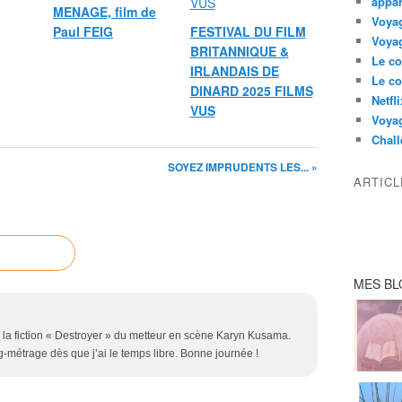
appar
MENAGE, film de
Voyag
Paul FEIG
FESTIVAL DU FILM
Voyag
BRITANNIQUE &
Le co
IRLANDAIS DE
Le co
DINARD 2025 FILMS
Netfl
VUS
Voya
Chall
SOYEZ IMPRUDENTS LES... »
ARTIC
MES BL
r la fiction « Destroyer » du metteur en scène Karyn Kusama.
-métrage dès que j’ai le temps libre. Bonne journée !