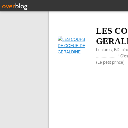
LES CO
GERAL
Lectures, BD, cin
.................. 
(Le petit prince)