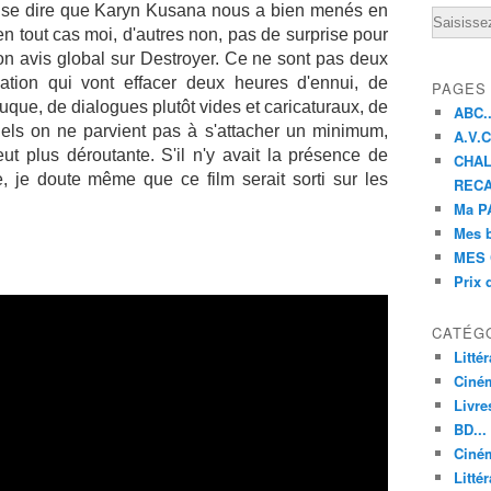
e se dire que Karyn Kusana nous a bien menés en
Email
(en tout cas moi, d'autres non, pas de surprise pour
n avis global sur Destroyer. Ce ne sont pas deux
ation qui vont effacer deux heures d'ennui, de
PAGES
que, de dialogues plutôt vides et caricaturaux, de
ABC..
els on ne parvient pas à s'attacher un minimum,
A.V.C 
ut plus déroutante. S'il n'y avait la présence de
CHAL
 je doute même que ce film serait sorti sur les
RECA
Ma PA
Mes 
MES 
Prix 
CATÉG
Litté
Ciné
Livre
BD...
Ciném
Littér