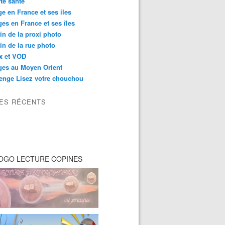
té santé
e en France et ses iles
es en France et ses îles
in de la proxi photo
in de la rue photo
ix et VOD
ges au Moyen Orient
enge Lisez votre chouchou
LES RÉCENTS
OGO LECTURE COPINES