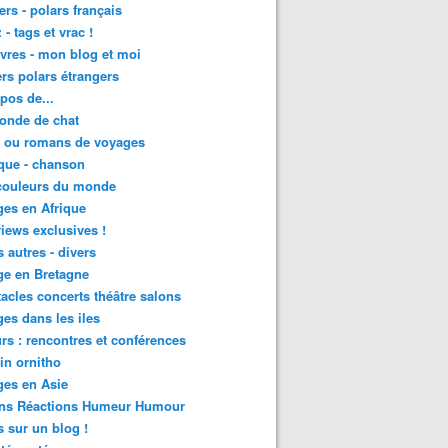
lers - polars français
 - tags et vrac !
ivres - mon blog et moi
lers polars étrangers
pos de...
onde de chat
s ou romans de voyages
que - chanson
couleurs du monde
es en Afrique
views exclusives !
s autres - divers
ge en Bretagne
acles concerts théâtre salons
es dans les iles
rs : rencontres et conférences
in ornitho
es en Asie
ons Réactions Humeur Humour
 sur un blog !