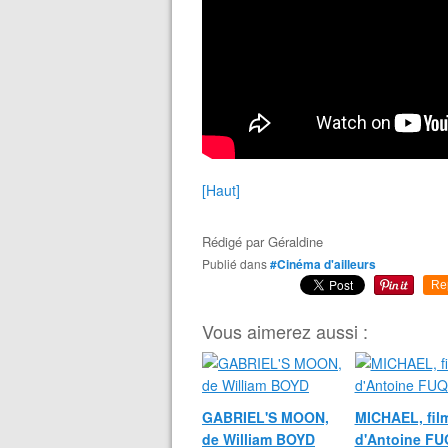
[Haut]
Rédigé par
Géraldine
Publié dans
#Cinéma d'ailleurs
Re
Vous aimerez aussi :
GABRIEL'S MOON,
MICHAEL, fil
de William BOYD
d'Antoine F