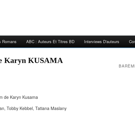
es Romans
ABC : Auteurs Et Titres BD
Interviews D'auteurs
Con
de Karyn KUSAMA
BARÈM
lm de Karyn Kusama
an, Tobby Kebbel, Tatiana Maslany