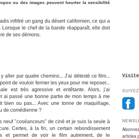
opos ou des images peuvent heurter la sensibilité
dis infiltré un gang du désert californien, ce qui a
orsque le chef de la bande réapparaît, elle doit
aire de ses démons.
 aller par quatre chemins... J'ai détesté ce film...
Visite
point de vouloir fermer les yeux pour me reposer...
le est très agressive et entêtante. Alors, j'ai
SUIVEZ
et ai passé une bonne partie de mon temps à me
t bien ou pas... Avec une tonne de maquillage,
 jeu de comédienne ?
NEWSL
s neuf "coséanceurs" de ciné et je suis la seule à
cure. Certes, à la fin, un certain rebondissement
Abonnez
es et permet de voir le film autrement, de le
articles 