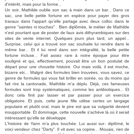
d'intérêt, mais pour la forme...
Un soir, Mathilde oublie son sac à main dans un bar... Dans ce
sac, une belle petite fortune en espèce pour payer des gros
travaux dans l'appart qu'elle partage avec deux colloc dans le
genre "saintes ni touches" . Bien diplômée, le métier de Mathilde
n'est pourtant que de poster de faux avis dithyrambiques sur des
sites de vente internet. Quelques jours plus tard, un appel...
Surprise, celui qui a trouvé son sac souhaite lui rendre dans le
même bar... Et il lui rend dans son intégralité, la belle petite
fortune incluse... Fait assez rare à notre époque pour être
souligné et qui, effectivement, pouvait être un bon postulat de
départ pour une chouette histoire. Oui mais voilà, il est moche,
bizarre etc... Malgré des formules bien trouvées, vous savez, ce
genre de formules qui vous fait briller en soirée, ou du moins qui
fait rire la cantonade, Mathilde m'a déplu. Déjà, ces fameuses
formules sont trop systématiques, comme les antibiotiques... Et
donc cela finit par lasser et par passer pour un exercice
obligatoire. Et puis, cette jeune fille utilise certes un langage
populaire et plutôt oral, mais le pire est que sa vulgarité devient
insupportable. Et dommage, cette nouvelle s'achève là où il serait
intéressant qu'elle se développe.
L'histoire de Yann m'a plus touchée. Lui aussi sur- diplômé, le
voici vendeur chez "Darty". Il vit avec sa copine... Mouais, rien de