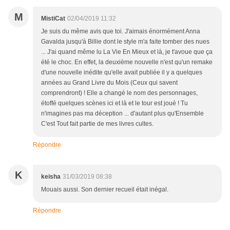
M
MistiCat
02/04/2019 11:32
Je suis du même avis que toi. J'aimais énormément Anna
Gavalda jusqu'à Billie dont le style m'a faite tomber des nues
... J'ai quand même lu La Vie En Mieux et là, je t'avoue que ça
été le choc. En effet, la deuxième nouvelle n'est qu'un remake
d'une nouvelle inédite qu'elle avait publiée il y a quelques
années au Grand Livre du Mois (Ceux qui savent
comprendront) ! Elle a changé le nom des personnages,
étoffé quelques scènes ici et là et le tour est joué ! Tu
n'imagines pas ma déception ... d'autant plus qu'Ensemble
C'est Tout fait partie de mes livres cultes.
Répondre
K
keisha
31/03/2019 08:38
Mouais aussi. Son dernier recueil était inégal.
Répondre