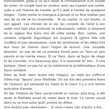
transcendant, jusqu'à ce qu'il fasse la connaissance d'un couple
de voisin, un couple haut en couleur, avec qui il passe une soirée,
suite à une histoire de meuble qu'il a aidé à monter de quelques
étages... Cette soirée le changera à jamais et lui fera réaliser que
rien de sa vie ne lui ressemble... Ni sa copine, ni son boulot, ni
son appart. Les choses de la vie, les conseils de l'aîné à son
cadet sont bien plus profonds et intéressants, même si émanent
de la vapeur des bons vins de cette soirée. Bon, certes, une
certaine vulgarité linguistique est toujours là (genre bite zob
couilles) et pas nécessaires, mais les sentiments et les idées font
leur bout de chemin dans l'esprit de lecture. Une nouvelle
direction, un axe de vie va prendre forme pour ce Yann un peu
paumé et qui mérite mieux. Et ce Yann, dans sa façon de réagir
et de s'envoler, m'a beaucoup plus. Il a résonnait en moi... A une
époque, j'étais un peu lui et j'ai solutionné la problématique d'une
façon similaire.
Donc au final, deux textes très inégaux, au style qui s'efforce
d'être trop "djeuns" pour Mathilde. On est loin des premiers livres
de l'auteure qui saisissait les tripes et le coeur il y a une bonne
quinzaine d'année.
En fait, l'histoire de Yann aurait mérité un roman, plus long, à elle
seule et Mathilde aurait dû rester dans le tiroir. Le roman aurait
alors eu un tout autre goût, proche du délice.
Une lecture pas nécessaire... Si vous n'avez rien d'autre à lire....