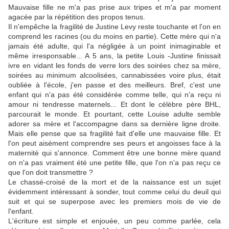
Mauvaise fille ne m'a pas prise aux tripes et m'a par moment
agacée par la répétition des propos tenus.
Il n'empêche la fragilité de Justine Levy reste touchante et l'on en
comprend les racines (ou du moins en partie). Cette mère qui n'a
jamais été adulte, qui l'a négligée à un point inimaginable et
même irresponsable... A 5 ans, la petite Louis -Justine finissait
ivre en vidant les fonds de verre lors des soirées chez sa mère,
soirées au minimum alcoolisées, cannabissées voire plus, était
oubliée à l'école, j'en passe et des meilleurs. Bref, c'est une
enfant qui n'a pas été considérée comme telle, qui n'a reçu ni
amour ni tendresse maternels... Et dont le célèbre père BHL,
parcourait le monde. Et pourtant, cette Louise adulte semble
adorer sa mère et l'accompagne dans sa dernière ligne droite.
Mais elle pense que sa fragilité fait d'elle une mauvaise fille. Et
l'on peut aisément comprendre ses peurs et angoisses face à la
maternité qui s'annonce. Comment être une bonne mère quand
on n'a pas vraiment été une petite fille, que l'on n'a pas reçu ce
que l'on doit transmettre ?
Le chassé-croisé de la mort et de la naissance est un sujet
évidemment intéressant à sonder, tout comme celui du deuil qui
suit et qui se superpose avec les premiers mois de vie de
l'enfant.
L'écriture est simple et enjouée, un peu comme parlée, cela