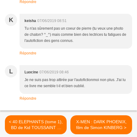
Répondre
K
keisha
07/06/2019 08:51
Tu n'as sûrement pas un coeur de pierre (tu veux une photo
de chaton? ^_^) mais comme bien des lectrices tu fatigues de
l'autofiction des gens connus.
Répondre
L
Luocine
07/06/2019 08:46
Je ne suis pas trop attirée par l'autofictionmoi non plus. J'ai lu
ce livre me semble t-il et bien oublié.
Répondre
< 40 ELEPHANTS (tome 1),
X-MEN : DARK PHOENIX,
BD de Kid TOUSSAINT et
film de Simon KINBERG >
Virginie AUGUSTIN