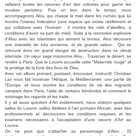
raflaient toutes les oeuvres d'art des colonies pour garnir les
musées parisiens. Puis un bon dans le temps, nous
accompagnons Alou, qui chasse le miel dans les ruches que lui
montre l'oiseau Indicateur (une espèce qui existe réellement et
qui collabore avec l'humain : il montre les nids d'abeilles, à
conditions d'avoir sa part de miel). Suite à la rencontre explosive
d'Alou avec les islamistes qui sèment la terreur, Alou découvre
une statuette de très ancienne, et de grande valeur... Qui se
retrouve donc en grand danger de destruction dans ce climat
islamiste. Un vieux sage missionne Alou... Traverser le désert, se
rendre à Paris. Que le Louvre accueille cette "Maternité rouge" et
la protège de la furie des fous de Dieu.
Avec cet album prenant, puissant, émouvant, instructif, Christian
Lax nous fait traverser l'Afrique, la Méditerranée, une partie de
l'Europe, et nous montre les conditions de vie des migrants
campant dans Paris, l'aide de certains bénévoles et comment le
voisinage les regarde et les traite...
Il y ait aussi question d'Art évidemment, nous visitons quelques
salles du Louvre, salles dédiées à l'art primaire Africain, avec des
professionnels et découvrons les conditions requises et les
examens nécessaires à l'acceptation d'une oeuvre d'Art au
Louvre.
On ne peut que s'attacher au personnage d'Alou... Et