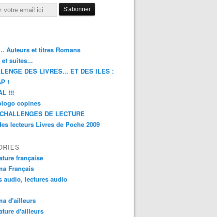
.. Auteurs et titres Romans
et suites...
LENGE DES LIVRES... ET DES ILES :
P !
L !!!
blogo copines
CHALLENGES DE LECTURE
des lecteurs Livres de Poche 2009
ORIES
rature française
ma Français
s audio, lectures audio
a d'ailleurs
ature d'ailleurs