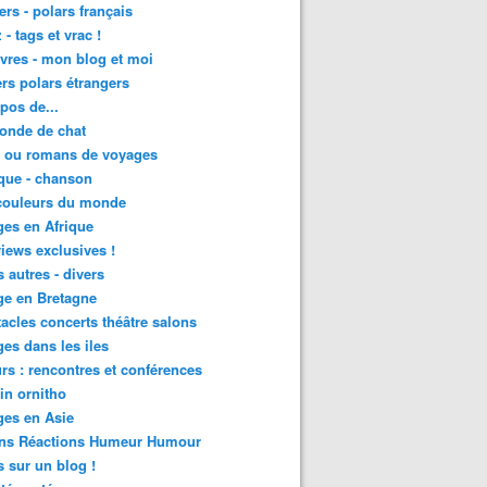
lers - polars français
 - tags et vrac !
ivres - mon blog et moi
lers polars étrangers
pos de...
onde de chat
s ou romans de voyages
que - chanson
couleurs du monde
es en Afrique
views exclusives !
s autres - divers
ge en Bretagne
acles concerts théâtre salons
es dans les iles
rs : rencontres et conférences
in ornitho
es en Asie
ons Réactions Humeur Humour
 sur un blog !