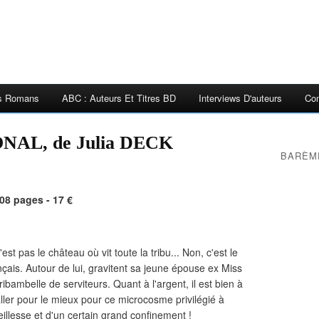
es Romans
ABC : Auteurs Et Titres BD
Interviews D'auteurs
Con
L, de Julia DECK
BARÈM
08 pages - 17 €
st pas le château où vit toute la tribu... Non, c'est le
çais. Autour de lui, gravitent sa jeune épouse ex Miss
ibambelle de serviteurs. Quant à l'argent, il est bien à
ller pour le mieux pour ce microcosme privilégié à
ieillesse et d'un certain grand confinement !