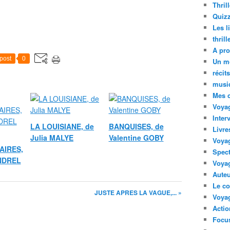
Thril
Quizz
Les l
thril
A pro
post
0
Un m
récit
musi
Mes 
Voyag
Inter
LA LOUISIANE, de
BANQUISES, de
Livre
Julia MALYE
Valentine GOBY
Voya
AIRES,
Spect
ANDREL
Voyag
Auteu
Le co
JUSTE APRES LA VAGUE,... »
Voyag
Acti
Focus