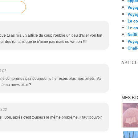
appar
Voyag
Voyag
Le co
Le co
Netfl
ue tu as mis un article du coup j'oublie un peu d'aller voir ton
Voya
our des romans que je n'aime pas mais où va-t-on !!!!
Chall
ARTIC
9:02
e ne comprends pas pourquoi tu ne reçois plus mes billets ! As
e à ma newsletter ?
MES BL
5:22
ssi. Bon, après c'est toujours le même problème, il faut pouvoir