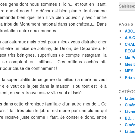
ces gens dont nous sommes si loin... et tout en lisant,
Email
ntre eux et nous ! Le décor est bien planté, tout comme
emande bien quel lien il va bien pouvoir y avoir entre
 la tribu du Monument national dans son château... Dans
PAGES
nfrontation entre deux mondes...
ABC..
A.V.C 
eu caricaturaux mais c'est pour mieux vous distraire cher
CHAL
ait être un mixe de Johnny, de Delon, de Depardieu. Et
RECA
oit très bénignes, superflues (le compte instagram, la
Ma PA
 se comptent en millions... Ces millions cachés off-
Mes 
er pour cause de confinement !
MES 
Prix 
t la superficialité de ce genre de milieu (la mère ne veut
 elle veut de la joie dans la maison !) ou tout est lié à
CATÉG
ment, on se retrouve assez vite seul et isolé...
Litté
dans cette chronique familiale d'un autre monde... Ce
Ciné
s il fait très bien le job et est mené par une plume qui
Livre
tre incisive juste comme il faut. Je conseille donc, entre
BD...
Ciném
Littér