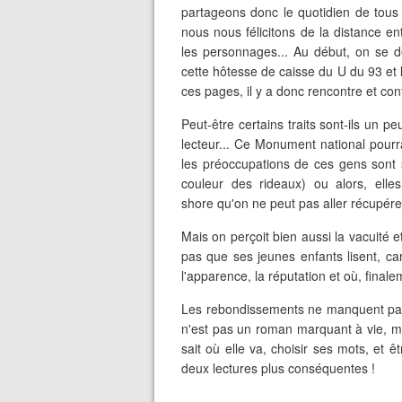
partageons donc le quotidien de tous 
nous nous félicitons de la distance e
les personnages... Au début, on se d
cette hôtesse de caisse du U du 93 et
ces pages, il y a donc rencontre et co
Peut-être certains traits sont-ils un p
lecteur... Ce Monument national pourr
les préoccupations de ces gens sont s
couleur des rideaux) ou alors, elles
shore qu'on ne peut pas aller récupér
Mais on perçoit bien aussi la vacuité e
pas que ses jeunes enfants lisent, car
l'apparence, la réputation et où, finale
Les rebondissements ne manquent pas 
n'est pas un roman marquant à vie, mai
sait où elle va, choisir ses mots, et ê
deux lectures plus conséquentes !