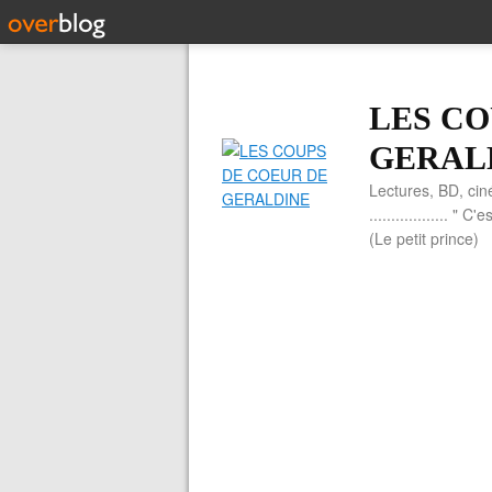
LES CO
GERAL
Lectures, BD, cin
.................. 
(Le petit prince)