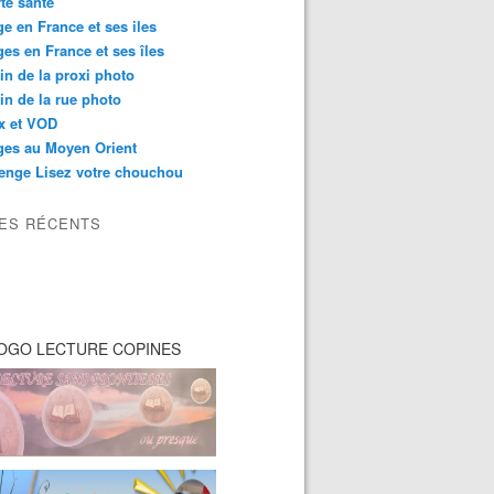
té santé
e en France et ses iles
es en France et ses îles
in de la proxi photo
in de la rue photo
ix et VOD
ges au Moyen Orient
enge Lisez votre chouchou
LES RÉCENTS
OGO LECTURE COPINES