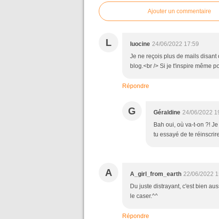
Ajouter un commentaire
L
luocine
24/06/2022 17:59
Je ne reçois plus de mails disant q
blog.<br /> Si je t'inspire même p
Répondre
G
Géraldine
24/06/2022 1
Bah oui, où va-t-on ?! J
tu essayé de te réinscrir
A
A_girl_from_earth
22/06/2022 1
Du juste distrayant, c'est bien au
le caser.^^
Répondre