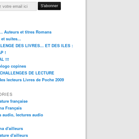
.. Auteurs et titres Romans
et suites...
LENGE DES LIVRES... ET DES ILES :
P !
L !!!
blogo copines
CHALLENGES DE LECTURE
des lecteurs Livres de Poche 2009
ORIES
rature française
ma Français
s audio, lectures audio
a d'ailleurs
ature d'ailleurs