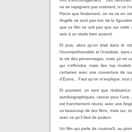
mot d'encouragement... Les héroïnes se
ne se rejoignent pas vraiment, si ce n
Parce que finalement, on ne va en rel
Angèle ne sont pas loin de la figurat
que ce film ne soit pas que sur cette
sein à un stade bien avancé.
Et puis, alors qu'on était dans le ra
l'incompréhensible et l'irréaliste, sa
la vie des personnages, mais ça ne s
qui s'effondre, mais des top models 
certaines avec une couverture de sur
d'Euros... Faut qu'on m'explique, tout 
Et pourtant, on sent que réalisatric
autobiographiques, cancer pour l'une, ab
est franchement réussi, avec une Angél
vu beaucoup de ses films, mais oui, so
avec ce qu'il faut de pudeur.
Un film qui parle de coutureS, au pluri