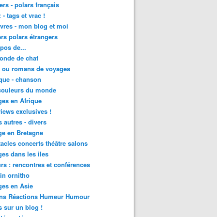
lers - polars français
 - tags et vrac !
ivres - mon blog et moi
lers polars étrangers
pos de...
onde de chat
s ou romans de voyages
que - chanson
couleurs du monde
es en Afrique
views exclusives !
s autres - divers
ge en Bretagne
acles concerts théâtre salons
es dans les iles
rs : rencontres et conférences
in ornitho
es en Asie
ons Réactions Humeur Humour
 sur un blog !