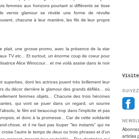
ois femmes aux horizons pourtant si différents se tisse
 le vernis glamour se révèle une forme de révolte
ousent, chacune à leur manière, les fils de leur propre
 plait, une grosse promo, avec la présence de la star
eaux TV etc... Et surtout, un énorme coup de coeur pour
lisatrice Alice Winocour... et me voilà assise dans le noir
Visite
t superbes, dont les actrices jouent très brillement leur
rs du décor derrière le glamour des grands défilés... où
SUIVEZ
 tellement femmes objets... Chacune des trois héroïnes
tes, qui vont se jouer dans un regard, un sourire
absolu, le film est beaucoup trop dans l'implicite et pas
ynopsis, et donc à la promesse... Car de cette solidarité
NEWSL
d-chose, et il ne faut pas louper "les instants" qui ne
Abonnez
croise l'autre le temps de deux ou trois phrases et d'un
articles 