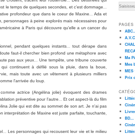
 croisent, tracent leur route/rôle... Des destinées qui
Email
'est le temps de quelques secondes, et c'est dommage...
ative profondeur que dans le coeur de Maxine... Ada et
ion, personnages à peine explorés mais nécessaires pour
PAGES
 américaine à Paris qui découvre qu'elle a un cancer du
ABC..
A.V.C 
CHAL
tionnel, pendant quelques instants... tout dérape dans
RECA
ns doute faut-il chercher bien profond une métaphore avec
Ma PA
aute pas aux yeux... Une tempête, une tribune couverte
Mes 
qui continuent à défilé sous la pluie, dans la boue,
MES 
vie, mais toute avec un vêtement à plusieurs milliers
Prix 
comme l'arrivée du loup.
CATÉG
e comme actrice (Angélina jolie) évoquent des drames
Litté
lation préventive pour l'autre... Et cet aspect-là du film
Ciné
ina Jolie qui est dite au sommet de son art. Je n'ai pas
Livre
n interprétation de Maxine est juste parfaite, touchante,
BD...
Ciném
Littér
el... Les personnages qui recousent leur vie et le milieu