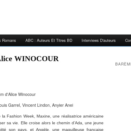
es Romans
ABC : Auteurs Et Titres BD
Interviews D'auteurs
Con
Alice WINOCOUR
BARÈM
lm d'Alice Winocour
ouis Garrel, Vincent Lindon, Anyier Anei
e la Fashion Week, Maxine, une réalisatrice américaine
er sa vie. Elle croise alors le chemin d’Ada, une jeune
tté son pays, et Angèle, une maquilleuse française