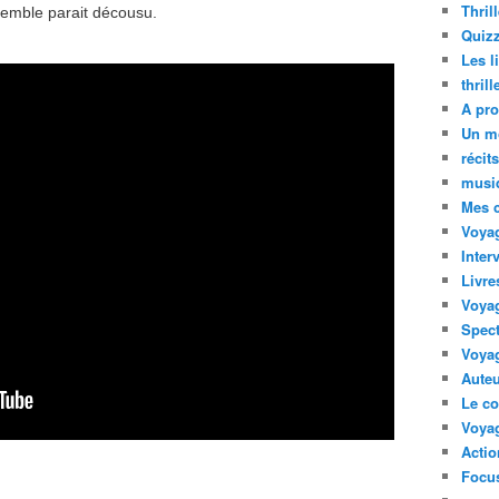
Thril
nsemble parait décousu.
Quizz
Les l
thril
A pro
Un m
récit
musi
Mes 
Voyag
Inter
Livre
Voya
Spect
Voyag
Auteu
Le co
Voyag
Acti
Focus