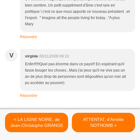
bien sombre..Un petit supplément d'âme c'est rare en
politique ! c'est ce que nous apporte ce nouveau président ..et
l'espoir. " Imagine all the people living for today .."A plus .
Mary
Répondre
V
virginie
06/11/2008 09:10
Enfin!!!!!!Quel pas énorme dans ce pays!!! En espérant qu'il
fasse bouger les choses...Mais j'ai peur qu'il ne vive pas un
an de plus (trop de personnes sont dégoutées qu'un noir ait
pu accéder au pouvoir).
Répondre
< LA LIGNE NOIRE, de
ATTENTAT, d'Amélie
Jean-Christophe GRANGE
NOTHOMB >