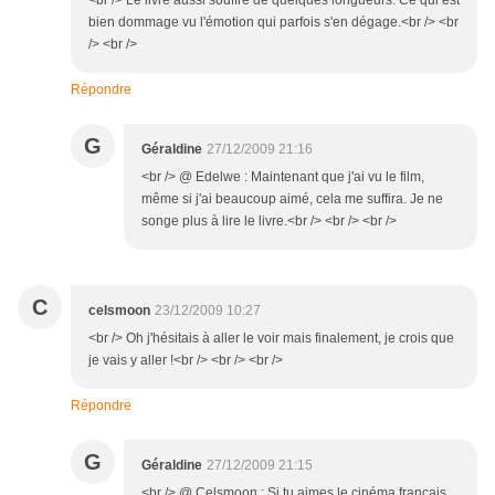
<br /> Le livre aussi souffre de quelques longueurs. Ce qui est
bien dommage vu l'émotion qui parfois s'en dégage.<br /> <br
/> <br />
Répondre
G
Géraldine
27/12/2009 21:16
<br /> @ Edelwe : Maintenant que j'ai vu le film,
même si j'ai beaucoup aimé, cela me suffira. Je ne
songe plus à lire le livre.<br /> <br /> <br />
C
celsmoon
23/12/2009 10:27
<br /> Oh j'hésitais à aller le voir mais finalement, je crois que
je vais y aller !<br /> <br /> <br />
Répondre
G
Géraldine
27/12/2009 21:15
<br /> @ Celsmoon : Si tu aimes le cinéma français,