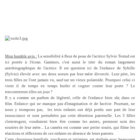
Mon humble avis :
La sensibilité à fleur de peau de l'actrice Sylvie Testud est
ici portée à l'écran. Gamines, c'est aussi le titre du roman largement
autobiographique de l'actrice. Il est question ici de l'enfance de Sybille
(Sylvie) élevée avec ses deux soeurs par leur mère divorcée. Leur père, les
trois filles ne l'ont jamais vu, sauf sur un vieux polaroïde. Pourquoi celui ci
vient il de temps en temps hurler et cogner contre leur porte ? Le
rencontreront elles un jour ?
Il y a comme un parfum de légèreté, celle de l'enfance bien sûr, dans ce
film. Enfance qui ne manque pas d'imagination et de facécie. Pourtant, ne
nous y trompons pas, les trois enfants ont déjà perdu une part de leur
insouciance et sont perturbées par cette désertion paternelle. Les 3 filles
s'interrogent, voudraient bien être comme les autres, prennent soin des
sourires de leur mère... La caméra est comme une petite souris, qui filme les
réactions et réflexions de ces enfants en absence de leurs parents.
Cette chronique familiale, touchante et intimiste, est réalisée avec beaucoup