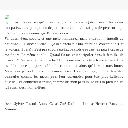
Synopsis : J'aime pas qu'on me plaigne. Je préfère rigoler. Devant les mines
compatissantes, je réponds depuis trente ans : "Je n'ai pas de père, mais je
m'en fiche, c'est comme ça. J'ai une photo."
J'ai aussi deux soeurs, et une mère italienne... mais attention... interdit de
parler de "lui" devant "elle"... Ça déclencherait une éruption volcanique. Car
le volcan, il paraît, n'est pas encore éteint. Je crois que c'est un peu à cause de
ma figure. La même que lui. Quand ils me voient rigoler, dans la famille, ils
disent : "C'est son portrait craché." Et ma mère est à la fois triste et fière. Elle
est fière parce que je suis blonde comme lui, alors qu'ils sont tous bruns.
Mais moi je préférerais être comme eux. C'est pour ça, que je fais des
conneries comme les mecs, pour leur ressembler, pour être plus italienne
qu'eux. Des conneries d'artiste, comme dit mon parrain. Je suis sa préférée. Et
lui aussi, c'est mon préféré.
Avec Sylvie Testud, Amira Casar, Zoé Duthion, Louise Herrero, Roxanne
Monnier.