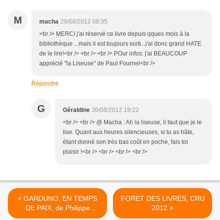
M
macha
29/08/2012 08:35
<br /> MERCI j'ai réservé ce livre depuis qques mois à la
bibliothèque ...mais il est toujours sorti...j'ai donc grand HATE
de le lire!<br /> <br /> <br /> POur infos: j'ai BEAUCOUP
apprécié "la Liseuse" de Paul Fournel<br />
Répondre
G
Géraldine
30/08/2012 19:22
<br /> <br /> @ Macha : Ah la liseuse, il faut que je le
lise. Quant aux heures silencieuses, si tu as hâte,
étant donné son très bas coût en poche, fais toi
plaisir !<br /> <br /> <br /> <br />
< GARDUNO, EN TEMPS
FORET DES LIVRES, CRU
DE PAIX, de Philippe
2012 >
SQARZONI