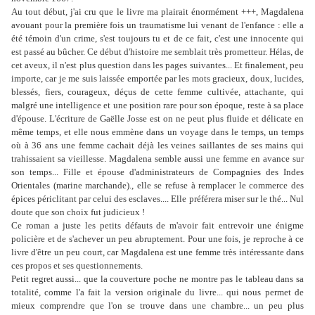
Au tout début, j'ai cru que le livre ma plairait énormément +++, Magdalena
avouant pour la première fois un traumatisme lui venant de l'enfance : elle a
été témoin d'un crime, s'est toujours tu et de ce fait, c'est une innocente qui
est passé au bûcher. Ce début d'histoire me semblait très prometteur. Hélas, de
cet aveux, il n'est plus question dans les pages suivantes... Et finalement, peu
importe, car je me suis laissée emportée par les mots gracieux, doux, lucides,
blessés, fiers, courageux, déçus de cette femme cultivée, attachante, qui
malgré une intelligence et une position rare pour son époque, reste à sa place
d'épouse. L'écriture de Gaëlle Josse est on ne peut plus fluide et délicate en
même temps, et elle nous emmène dans un voyage dans le temps, un temps
où à 36 ans une femme cachait déjà les veines saillantes de ses mains qui
trahissaient sa vieillesse. Magdalena semble aussi une femme en avance sur
son temps... Fille et épouse d'administrateurs de Compagnies des Indes
Orientales (marine marchande)., elle se refuse à remplacer le commerce des
épices périclitant par celui des esclaves.... Elle préférera miser sur le thé... Nul
doute que son choix fut judicieux !
Ce roman a juste les petits défauts de m'avoir fait entrevoir une énigme
policière et de s'achever un peu abruptement. Pour une fois, je reproche à ce
livre d'être un peu court, car Magdalena est une femme très intéressante dans
ces propos et ses questionnements.
Petit regret aussi... que la couverture poche ne montre pas le tableau dans sa
totalité, comme l'a fait la version originale du livre... qui nous permet de
mieux comprendre que l'on se trouve dans une chambre... un peu plus