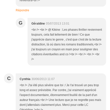
reviendra<br />
Répondre
G
Géraldine
05/07/2013 13:01
<br /> <br /> @ Kikine : Les phases thriller reviennent
toujours, cela fait tellement de bien ! Ce que
j'apprécie dans le genre , c'est que c'est de la lecture
distraction, là où dans les romans traditionnels,<br />
j'ai toujours un crayon en main pour souligner des
citations éventuelles and co !<br /> <br /> <br /> <br
/>
C
Cynthia
30/06/2013 11:07
<br /> J'ai été plus sévère que toi :/ Je l'ai trouvé un peu trop
long et assez prévisible. Par contre, j'ai vraiment apprécié
l'aspect documentaire, étonnamment fouillé de la part d'un
auteur français.<br /> Une lecture que je ne regrette pas mais
dont j'attendais clairement plus. Merci pour cette LC
Géraldine ;)<br />