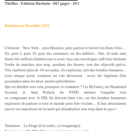
Thriller - Editions Hachette - 667 pages - 18 €
Parution en Novembre 2011
L'histoire : New York... puis Houston, puis partout à travers les Etats Unis.....
Un, puis 3, puis 10, puis des centaines, ou des milliers... Oui, ils sont sans
doute des milliers d'américains à avoir reçu une enveloppe craft leur intimant
l'ordre de marcher, non stop, pendant des heures, vers des objectifs précis.
S'ils s'arrêtent plus de 10 secondes, ils explosent, tels des bombes humains....
Leur unique point commun est vite découvert : avoir été implanté d'un
pacemaker dans les deux années précédentes.
Qui est derrière tout cela, pourquoi et comment ? Liz McGaery, du Homeland
Security et Sam Pollack du NYPD mènent l'enquête tout
en composant avec le FBI. Ils doivent faire vite, car des bombes humaines
explosent de partout et tout le monde peut être victime.... Il faut absolument
sauver ces marcheurs de la mort qui déambulent non stop dans le pays !
Tentation : La blogo (à la sortie, y'a longtemps)