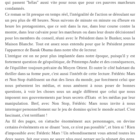
qui passent "hélas" aussi vite pour nous que pour ces pauvres marcheurs
condamnés.
Ce roman se lit presque en temps réel, l'intégralité de l'action se déroulant sur
un peu plus de 48 heures. Nous suivons de minute en minute ou d'heure en
heure les protagonistes, que ce soit dans la rue, dans leur course contre la
montre, dans leur calvaire pour les marcheurs ou dans leur doute décisionnel
pour les membres du conseil, réuni avec le Président dans le Bunker, sous la
Maison Blanche. Tout est assez sous entendu pour que le Président prenne
l'apparence de Barak Obama dans notre tête de lecteur.
L'intrigue est on ne peut plus implantée dans notre époque, puisqu'il y est
fortement question de géopolitique, de Printemps Arabe et des conséquences,
de l'équilibre toujours précaire du Moyen Orient. Et outre le côté haletant du
thriller dans sa forme pure, c'est aussi l'intérêt de cette lecture. Frédéric Mars
et Non Stop établissent un état des lieux du monde, par forcément celui que
nous présentent les médias, et nous amènent à nous poser de bonnes
questions, à voir les choses sous un angle différent que celui que nous
imposent nos gouvernements par leurs secrets d'Etats et les médias par leur
manipulation. Bref, avec Non Stop, Frédéric Mars nous invite à nous
interroger personnellement sur le jeu de domino qu'est le monde actuel. C'est
fascinant, c'est terrifiant !
Au fil des pages, on s'attache énormément aux personnages, on devine
certains événéments en se disant "non, ce n'est pas possible", et bien si ! Rien
d'impossible avec Fréderic Mars ! Un rebondissement vous attend toutes les
deux pages, fait que vous ne savez plus quoi penser sur la plupart des gens.