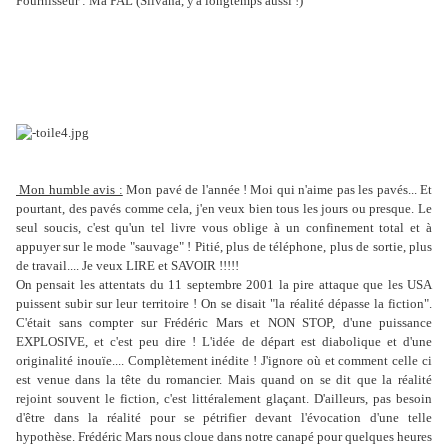
Fournisseur : Ma PAL (Silvana, y'a longtemps aussi !)
Mon humble avis :
Mon pavé de l'année ! Moi qui n'aime pas les pavés... Et
pourtant, des pavés comme cela, j'en veux bien tous les jours ou presque. Le
seul soucis, c'est qu'un tel livre vous oblige à un confinement total et à
appuyer sur le mode "sauvage" ! Pitié, plus de téléphone, plus de sortie, plus
de travail.... Je veux LIRE et SAVOIR !!!!!
On pensait les attentats du 11 septembre 2001 la pire attaque que les USA
puissent subir sur leur territoire ! On se disait "la réalité dépasse la fiction".
C'était sans compter sur Frédéric Mars et NON STOP, d'une puissance
EXPLOSIVE, et c'est peu dire ! L'idée de départ est diabolique et d'une
originalité inouïe.... Complètement inédite ! J'ignore où et comment celle ci
est venue dans la tête du romancier. Mais quand on se dit que la réalité
rejoint souvent le fiction, c'est littéralement glaçant. D'ailleurs, pas besoin
d'être dans la réalité pour se pétrifier devant l'évocation d'une telle
hypothèse. Frédéric Mars nous cloue dans notre canapé pour quelques heures