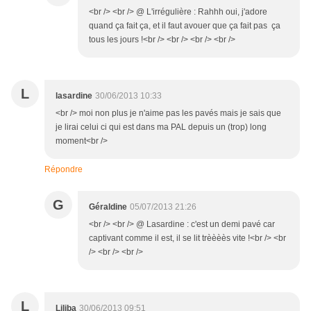
<br /> <br /> @ L'irrégulière : Rahhh oui, j'adore
quand ça fait ça, et il faut avouer que ça fait pas ça
tous les jours !<br /> <br /> <br /> <br />
L
lasardine
30/06/2013 10:33
<br /> moi non plus je n'aime pas les pavés mais je sais que
je lirai celui ci qui est dans ma PAL depuis un (trop) long
moment<br />
Répondre
G
Géraldine
05/07/2013 21:26
<br /> <br /> @ Lasardine : c'est un demi pavé car
captivant comme il est, il se lit trèèèès vite !<br /> <br
/> <br /> <br />
L
Liliba
30/06/2013 09:51