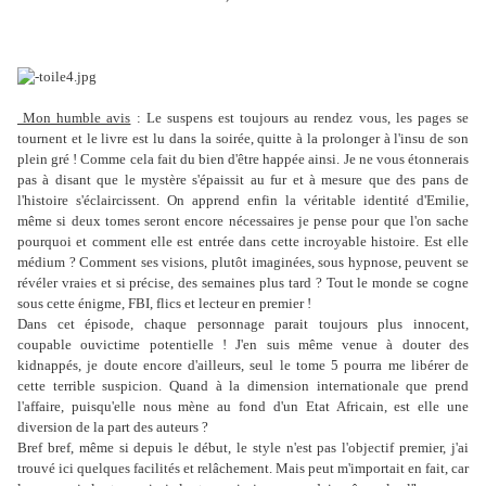
Mon humble avis
: Le suspens est toujours au rendez vous, les pages se
tournent et le livre est lu dans la soirée, quitte à la prolonger à l'insu de son
plein gré ! Comme cela fait du bien d'être happée ainsi. Je ne vous étonnerais
pas à disant que le mystère s'épaissit au fur et à mesure que des pans de
l'histoire s'éclaircissent. On apprend enfin la véritable identité d'Emilie,
même si deux tomes seront encore nécessaires je pense pour que l'on sache
pourquoi et comment elle est entrée dans cette incroyable histoire. Est elle
médium ? Comment ses visions, plutôt imaginées, sous hypnose, peuvent se
révéler vraies et si précise, des semaines plus tard ? Tout le monde se cogne
sous cette énigme, FBI, flics et lecteur en premier !
Dans cet épisode, chaque personnage parait toujours plus innocent,
coupable ouvictime potentielle ! J'en suis même venue à douter des
kidnappés, je doute encore d'ailleurs, seul le tome 5 pourra me libérer de
cette terrible suspicion. Quand à la dimension internationale que prend
l'affaire, puisqu'elle nous mène au fond d'un Etat Africain, est elle une
diversion de la part des auteurs ?
Bref bref, même si depuis le début, le style n'est pas l'objectif premier, j'ai
trouvé ici quelques facilités et relâchement. Mais peut m'importait en fait, car