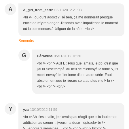
A
A_girl_from_earth
03/11/2012 21:03
<br /> Toujours addict ? Hé ben, ça me donnerait presque
envie de m'y replonger. J'attends avec impatience le moment
où tu commences à fatiguer de la série. <br />
Répondre
G
Géraldine
05/11/2012 16:20
<br /> <br /> AGFE : Plus que jamais, le pb, c'est que
j'ai lu s'est trompé, au lieu de m'envoyé le tome 5, ils
m'ont envoyé le 1er tome d'une autre série. Faut
absolument que je répare cela au plus vite !<br />
<br /> <br /> <br />
Y
yza
13/10/2012 11:59
<br /> Ah c'est malin, je n'avais pas réagit que ct ta faute mon
addiction au serum ...jveux ma dose l'épisode<br />
5....encore 2 semaines ...<br /> <br /> <br /> biz<br />