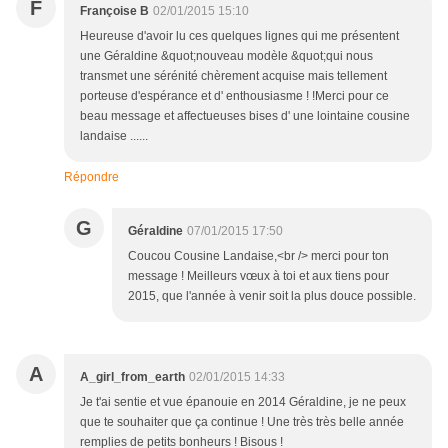
F
Françoise B
02/01/2015 15:10
Heureuse d'avoir lu ces quelques lignes qui me présentent
une Géraldine &quot;nouveau modèle &quot;qui nous
transmet une sérénité chèrement acquise mais tellement
porteuse d'espérance et d' enthousiasme ! !Merci pour ce
beau message et affectueuses bises d' une lointaine cousine
landaise ......
Répondre
G
Géraldine
07/01/2015 17:50
Coucou Cousine Landaise,<br /> merci pour ton
message ! Meilleurs vœux à toi et aux tiens pour
2015, que l'année à venir soit la plus douce possible.
A
A_girl_from_earth
02/01/2015 14:33
Je t'ai sentie et vue épanouie en 2014 Géraldine, je ne peux
que te souhaiter que ça continue ! Une très très belle année
remplies de petits bonheurs ! Bisous !