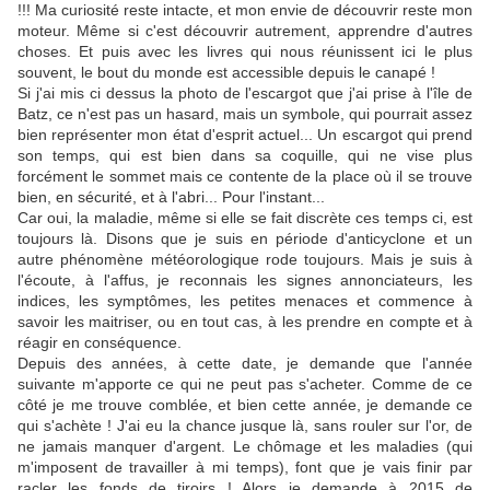
!!! Ma curiosité reste intacte, et mon envie de découvrir reste mon
moteur. Même si c'est découvrir autrement, apprendre d'autres
choses. Et puis avec les livres qui nous réunissent ici le plus
souvent, le bout du monde est accessible depuis le canapé !
Si j'ai mis ci dessus la photo de l'escargot que j'ai prise à l'île de
Batz, ce n'est pas un hasard, mais un symbole, qui pourrait assez
bien représenter mon état d'esprit actuel... Un escargot qui prend
son temps, qui est bien dans sa coquille, qui ne vise plus
forcément le sommet mais ce contente de la place où il se trouve
bien, en sécurité, et à l'abri... Pour l'instant...
Car oui, la maladie, même si elle se fait discrète ces temps ci, est
toujours là. Disons que je suis en période d'anticyclone et un
autre phénomène météorologique rode toujours. Mais je suis à
l'écoute, à l'affus, je reconnais les signes annonciateurs, les
indices, les symptômes, les petites menaces et commence à
savoir les maitriser, ou en tout cas, à les prendre en compte et à
réagir en conséquence.
Depuis des années, à cette date, je demande que l'année
suivante m'apporte ce qui ne peut pas s'acheter. Comme de ce
côté je me trouve comblée, et bien cette année, je demande ce
qui s'achète ! J'ai eu la chance jusque là, sans rouler sur l'or, de
ne jamais manquer d'argent. Le chômage et les maladies (qui
m'imposent de travailler à mi temps), font que je vais finir par
racler les fonds de tiroirs ! Alors je demande à 2015 de