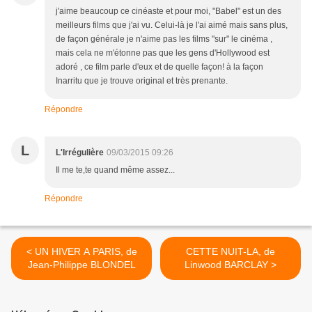
j'aime beaucoup ce cinéaste et pour moi, "Babel" est un des
meilleurs films que j'ai vu. Celui-là je l'ai aimé mais sans plus,
de façon générale je n'aime pas les films "sur" le cinéma ,
mais cela ne m'étonne pas que les gens d'Hollywood est
adoré , ce film parle d'eux et de quelle façon! à la façon
Inarritu que je trouve original et très prenante.
Répondre
L
L'Irrégulière
09/03/2015 09:26
Il me te,te quand même assez...
Répondre
< UN HIVER A PARIS, de
CETTE NUIT-LA, de
Jean-Philippe BLONDEL
Linwood BARCLAY >