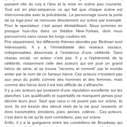
passent vite du coq à l'âne et la mise en scène peu courante.
Tout est en plan-séquence ce qui fait que chaque scène est
interconnectée avec la précédente. Le personnage ouvre la porte
de sa loge pour se retrouver directement sur scène par exemple.
Pour le spectateur, c'est assez déstabilisant. Nous sommes en
presque huit-clos dans un théâtre New-Yorkais, dont nous
parcourrons sans cesse les longs couloirs etc.
Pris séparément, les différents thèmes abordés par Birdman sont
intéressants. Il y a l'immédiateté des réseaux sociaux,
indispensables désormais à l'existence d'une célébrité. Sans
réseau social, un acteur n'est pas. Il y a l'éphémirité de la
célébrité, notamment celle des acteurs qui ont joué un grand
héros de série, et se trouve "reconnu et nommé" par le monde
entier par le nom de ce fameux héros. Ces acteurs n'existent pas
aux yeux du public comme des hommes et des femmes, mais
comme des héros dont il est très difficile de s'affranchir.
Il y a ces acteurs qui jouissent d'une réputation excellente sur les
planches. Les qualificatifs et superlatifs ne manquent jamais pour
décrire leurs jeux. Sauf que ceux-ci ne jouent pas sur scène, ils
sont. Ils ont besoin des stimuli réels de la vie pour ressentir, et
donc transmettre, émotions, joies, peines, colères... Ces acteurs,
c'est dans la vie qu'ils sont comédiens, pas sur scène.
Enfin, il y a la guéguerre entre les comédiens de Broadway qui