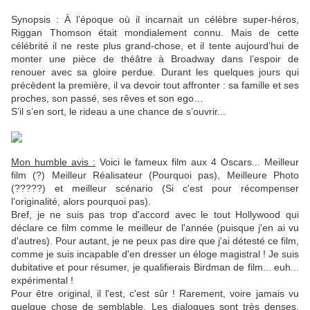
Synopsis : À l’époque où il incarnait un célèbre super-héros,
Riggan Thomson était mondialement connu. Mais de cette
célébrité il ne reste plus grand-chose, et il tente aujourd’hui de
monter une pièce de théâtre à Broadway dans l’espoir de
renouer avec sa gloire perdue. Durant les quelques jours qui
précèdent la première, il va devoir tout affronter : sa famille et ses
proches, son passé, ses rêves et son ego…
S’il s’en sort, le rideau a une chance de s’ouvrir...
Mon humble avis :
Voici le fameux film aux 4 Oscars... Meilleur
film (?) Meilleur Réalisateur (Pourquoi pas), Meilleure Photo
(?????) et meilleur scénario (Si c'est pour récompenser
l'originalité, alors pourquoi pas).
Bref, je ne suis pas trop d'accord avec le tout Hollywood qui
déclare ce film comme le meilleur de l'année (puisque j'en ai vu
d'autres). Pour autant, je ne peux pas dire que j'ai détesté ce film,
comme je suis incapable d'en dresser un éloge magistral ! Je suis
dubitative et pour résumer, je qualifierais Birdman de film... euh...
expérimental !
Pour être original, il l'est, c'est sûr ! Rarement, voire jamais vu
quelque chose de semblable. Les dialogues sont très denses,