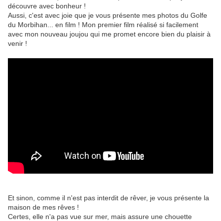
découvre avec bonheur !
Aussi, c'est avec joie que je vous présente mes photos du Golfe
du Morbihan... en film ! Mon premier film réalisé si facilement
avec mon nouveau joujou qui me promet encore bien du plaisir à
venir !
Et sinon, comme il n'est pas interdit de rêver, je vous présente la
maison de mes rêves !
Certes, elle n'a pas vue sur mer, mais assure une chouette