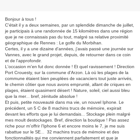
Bonjour à tous !
C'était il y a deux semaines, par un splendide dimanche de juillet,
je participais à une randonnée de 15 kilomètres dans une région
que je ne connaissais pas du tout, malgré sa relative proximité
géographique de Rennes : Le golfe du Morbihan.
Certes, il y a une dizaine d'années, j'avais passé une journée sur
Vannes, avec le grand projet, depuis, de retourner dans ce coin
et de l'approfondir.
L'occasion m'en fut donc donnée ! Et quel ravissement ! Direction
Port Crouesty, sur la commune d'Arzon. Là où les plages de la
commune étaient bien peuplées de vacanciers tout juste arrivés,
le chemin côtier que nous avons emprunté, allant de criques en
plages, étaient quasiment désert ! Nature, soleil, ciel aussi bleu
que la mer... bref, zénitude absolue !
Et puis, petite nouveauté dans ma vie, un nouvel Iphone. Le
précédent, un 5 C de 8 machins trucs de mémoire, expirait
devant les efforts que je lui demandais... Stockage plein malgré
mes moult destockages. Bref, direction la boutique ! Pas assez
riche pour m'offrir l'Iphone 6 et encore moins le 7, je me suis
rabattue sur le SE... 32 machins trucs de mémoire et des
fonctionnalités qui me conviennent parfaitement et que je