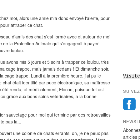
hez moi, alors une amie m'a donc envoyé l'alerte, pour
pour attraper ce chat.
éseau d'amis des chat s'est formé avec et autour de moi
 de la Protection Animale qui s'engageait à payer
auvre loulou.
us avons mis 5 jours et 5 soirs à trapper ce loulou, très
t ma cage trappe, mais jamais dedans ! Et dimanche soir,
la cage trappe. Lundi à la première heure, j'ai pu le
Visite
ce chat était identifié par puce électronique, sa maîtresse
nc été rendu, et médicalement, Flocon, puisque tel est
SUIVEZ
ce grâce aux bons soins vétérinaires, à la bonne
emier sauvetage pour moi qui termine par des retrouvailles
te pas là...
NEWSL
Abonnez
écouvert une colonie de chats errants. oh, je ne peux pas
articles 