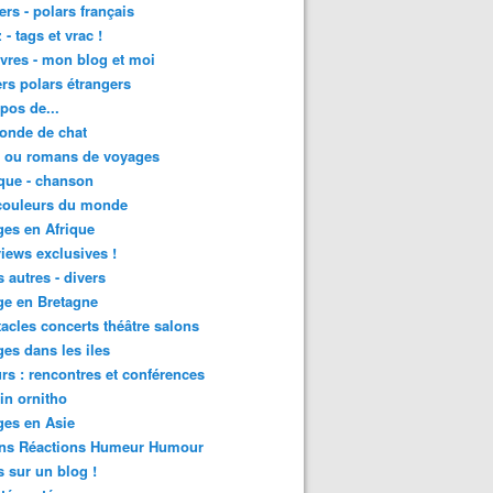
lers - polars français
 - tags et vrac !
ivres - mon blog et moi
lers polars étrangers
pos de...
onde de chat
s ou romans de voyages
que - chanson
couleurs du monde
es en Afrique
views exclusives !
s autres - divers
ge en Bretagne
acles concerts théâtre salons
es dans les iles
rs : rencontres et conférences
in ornitho
es en Asie
ons Réactions Humeur Humour
 sur un blog !