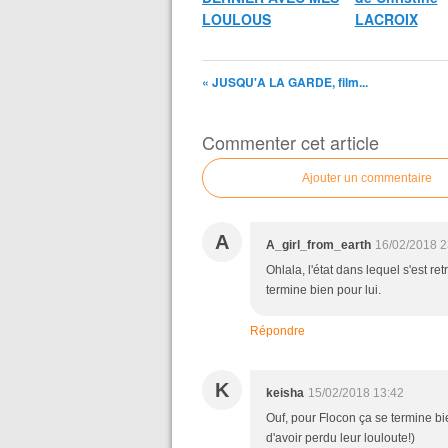
LOULOUS
LACROIX
« JUSQU'A LA GARDE, film...
Commenter cet article
Ajouter un commentaire
A
A_girl_from_earth
16/02/2018 2
Ohlala, l'état dans lequel s'est r
termine bien pour lui.
Répondre
K
keisha
15/02/2018 13:42
Ouf, pour Flocon ça se termine bien
d'avoir perdu leur louloute!)