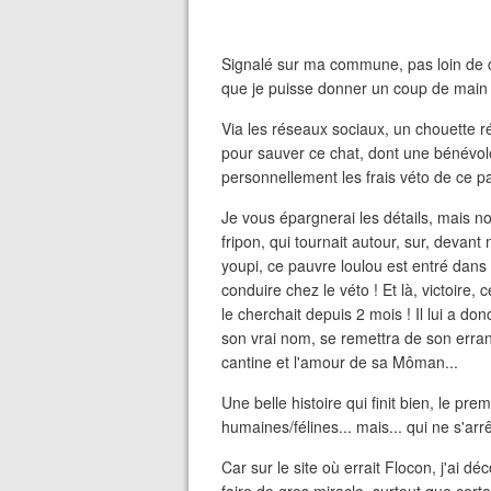
Signalé sur ma commune, pas loin de c
que je puisse donner un coup de main 
Via les réseaux sociaux, un chouette r
pour sauver ce chat, dont une bénévole
personnellement les frais véto de ce p
Je vous épargnerai les détails, mais no
fripon, qui tournait autour, sur, devan
youpi, ce pauvre loulou est entré dans 
conduire chez le véto ! Et là, victoire, 
le cherchait depuis 2 mois ! Il lui a do
son vrai nom, se remettra de son erran
cantine et l'amour de sa Môman...
Une belle histoire qui finit bien, le pr
humaines/félines... mais... qui ne s'arrê
Car sur le site où errait Flocon, j'ai d