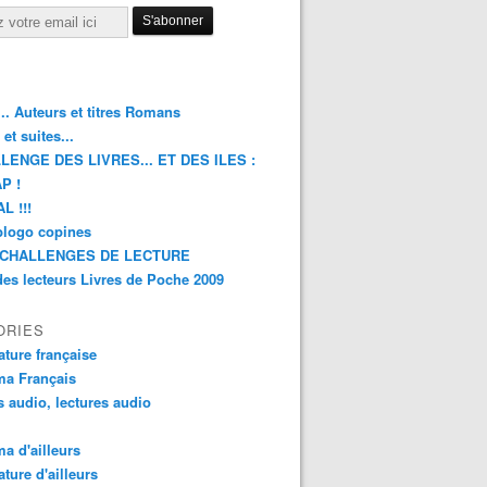
.. Auteurs et titres Romans
et suites...
LENGE DES LIVRES... ET DES ILES :
P !
L !!!
blogo copines
CHALLENGES DE LECTURE
des lecteurs Livres de Poche 2009
ORIES
rature française
ma Français
s audio, lectures audio
a d'ailleurs
ature d'ailleurs