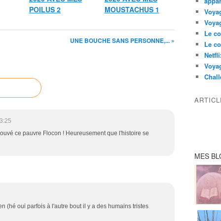
appar
POILUS 2
MOUSTACHUS 1
Voyag
Voyag
Le co
UNE BOUCHE SANS PERSONNE,... »
Le co
Netfl
Voya
Chall
ARTIC
3:25
etrouvé ce pauvre Flocon ! Heureusement que l'histoire se
MES BL
 (hé oui parfois à l'autre bout il y a des humains tristes