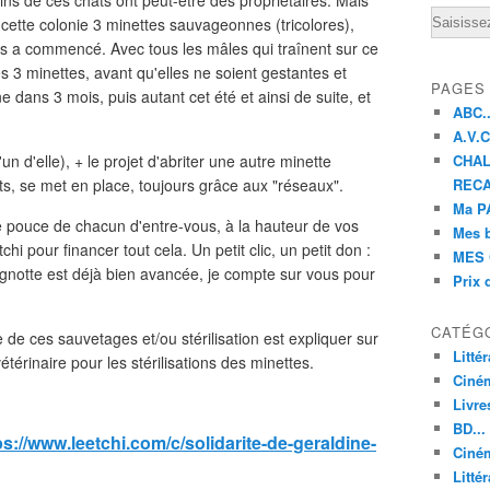
ains de ces chats ont peut-être des propriétaires. Mais
Email
s cette colonie 3 minettes sauvageonnes (tricolores),
rs a commencé. Avec tous les mâles qui traînent sur ce
 les 3 minettes, avant qu'elles ne soient gestantes et
PAGES
dans 3 mois, puis autant cet été et ainsi de suite, et
ABC..
A.V.C 
l'un d'elle), + le projet d'abriter une autre minette
CHAL
nts, se met en place, toujours grâce aux "réseaux".
RECA
Ma PA
de pouce de chacun d'entre-vous, à la hauteur de vos
Mes 
chi pour financer tout cela. Un petit clic, un petit don :
MES 
gnotte est déjà bien avancée, je compte sur vous pour
Prix 
CATÉG
ue de ces sauvetages et/ou stérilisation est expliquer sur
Litté
térinaire pour les stérilisations des minettes.
Ciné
Livre
BD...
ps://www.leetchi.com/c/solidarite-de-geraldine-
Ciném
Littér