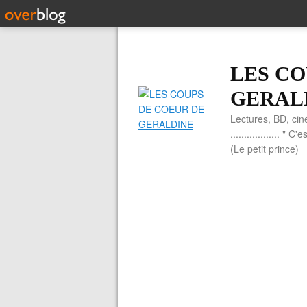
LES CO
GERAL
Lectures, BD, cin
.................. 
(Le petit prince)