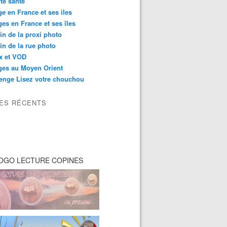
té santé
e en France et ses iles
es en France et ses îles
in de la proxi photo
in de la rue photo
ix et VOD
ges au Moyen Orient
enge Lisez votre chouchou
LES RÉCENTS
OGO LECTURE COPINES