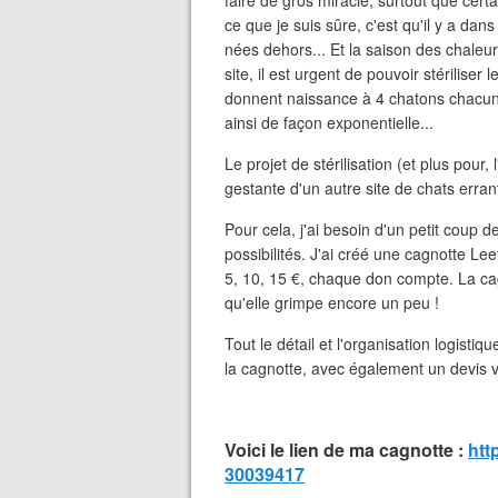
faire de gros miracle, surtout que cert
ce que je suis sûre, c'est qu'il y a dan
nées dehors... Et la saison des chaleu
site, il est urgent de pouvoir stériliser
donnent naissance à 4 chatons chacune 
ainsi de façon exponentielle...
Le projet de stérilisation (et plus pour, 
gestante d'un autre site de chats erra
Pour cela, j'ai besoin d'un petit coup 
possibilités. J'ai créé une cagnotte Leet
5, 10, 15 €, chaque don compte. La ca
qu'elle grimpe encore un peu !
Tout le détail et l'organisation logistiq
la cagnotte, avec également un devis vé
Voici le lien de ma cagnotte :
htt
30039417