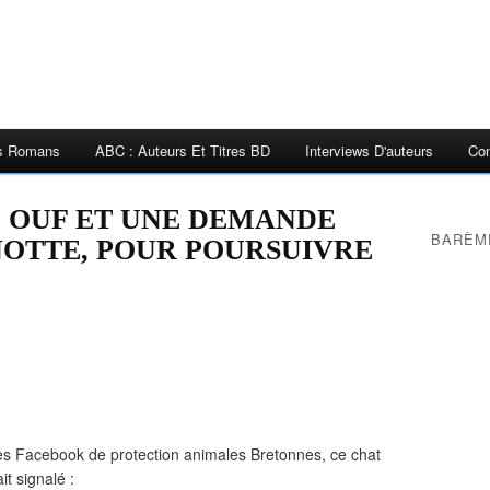
es Romans
ABC : Auteurs Et Titres BD
Interviews D'auteurs
Con
 OUF ET UNE DEMANDE
BARÈM
NOTTE, POUR POURSUIVRE
ges Facebook de protection animales Bretonnes, ce chat
it signalé :