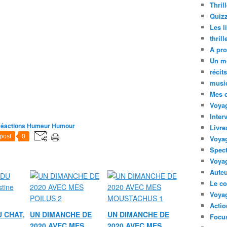
Thril
Quizz
Les l
thril
A pro
Un m
récit
musi
Mes 
Voyag
Inter
Réactions Humeur Humour
Livre
post
0
Voya
Spect
Voyag
Auteu
Le co
Voyag
Acti
 CHAT,
UN DIMANCHE DE
UN DIMANCHE DE
Focus
2020 AVEC MES
2020 AVEC MES