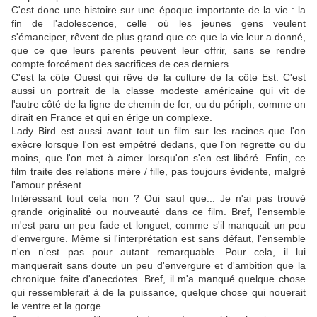
C'est donc une histoire sur une époque importante de la vie : la
fin de l'adolescence, celle où les jeunes gens veulent
s'émanciper, rêvent de plus grand que ce que la vie leur a donné,
que ce que leurs parents peuvent leur offrir, sans se rendre
compte forcément des sacrifices de ces derniers.
C'est la côte Ouest qui rêve de la culture de la côte Est. C'est
aussi un portrait de la classe modeste américaine qui vit de
l'autre côté de la ligne de chemin de fer, ou du périph, comme on
dirait en France et qui en érige un complexe.
Lady Bird est aussi avant tout un film sur les racines que l'on
exècre lorsque l'on est empêtré dedans, que l'on regrette ou du
moins, que l'on met à aimer lorsqu'on s'en est libéré. Enfin, ce
film traite des relations mère / fille, pas toujours évidente, malgré
l'amour présent.
Intéressant tout cela non ? Oui sauf que... Je n'ai pas trouvé
grande originalité ou nouveauté dans ce film. Bref, l'ensemble
m'est paru un peu fade et longuet, comme s'il manquait un peu
d'envergure. Même si l'interprétation est sans défaut, l'ensemble
n'en n'est pas pour autant remarquable. Pour cela, il lui
manquerait sans doute un peu d'envergure et d'ambition que la
chronique faite d'anecdotes. Bref, il m'a manqué quelque chose
qui ressemblerait à de la puissance, quelque chose qui nouerait
le ventre et la gorge.