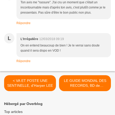
Ton avis me "rassure". J'ai cru un moment que c'était un
incontournable mais d'après ton avis, c'est plutôt comme je le
pressentais. Pas sûre d'être le bon public non plus.
Répondre
L
L'Irrégulière
12/03/2018 09:19
On en entend beaucoup de bien ! Je le verrai sans doute
quand il sera dispo en VOD !
Répondre
< VA ET POSTE UNE
LE GUIDE MONDIAL DES
SENTINELLE, d'Harper LEE
RECORDS, BD de
BENACQUISTA & BARRAL
>
Hébergé par Overblog
Top articles