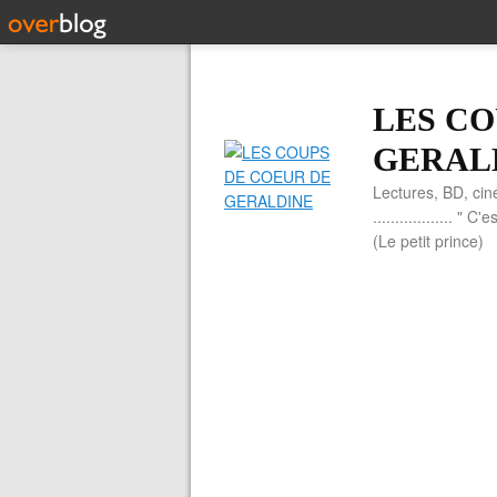
LES CO
GERAL
Lectures, BD, cin
.................. 
(Le petit prince)