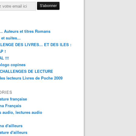
.. Auteurs et titres Romans
et suites...
LENGE DES LIVRES... ET DES ILES :
P !
L !!!
blogo copines
CHALLENGES DE LECTURE
des lecteurs Livres de Poche 2009
ORIES
rature française
ma Français
s audio, lectures audio
a d'ailleurs
ature d'ailleurs