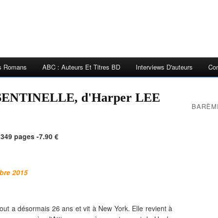
es Romans
ABC : Auteurs Et Titres BD
Interviews D'auteurs
Con
ENTINELLE, d'Harper LEE
BARÈM
 349 pages -7.90 €
obre 2015
cout a désormais 26 ans et vit à New York. Elle revient à