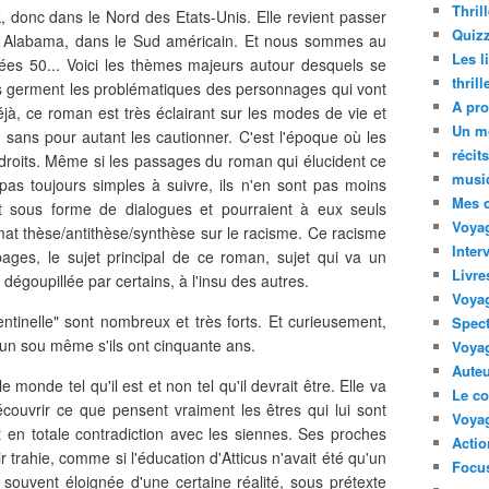
Thril
 donc dans le Nord des Etats-Unis. Elle revient passer
Quizz
 Alabama, dans le Sud américain. Et nous sommes au
Les l
es 50... Voici les thèmes majeurs autour desquels se
thril
ls germent les problématiques des personnages qui vont
A pro
éjà, ce roman est très éclairant sur les modes de vie et
Un m
, sans pour autant les cautionner. C'est l'époque où les
récit
 droits. Même si les passages du roman qui élucident ce
musi
pas toujours simples à suivre, ils n'en sont pas moins
Mes 
nt sous forme de dialogues et pourraient à eux seuls
Voyag
rmat thèse/antithèse/synthèse sur le racisme. Ce racisme
Inter
pages, le sujet principal de ce roman, sujet qui va un
Livre
oupillée par certains, à l'insu des autres.
Voya
tinelle" sont nombreux et très forts. Et curieusement,
Spect
un sou même s'ils ont cinquante ans.
Voyag
Auteu
monde tel qu'il est et non tel qu'il devrait être. Elle va
Le co
couvrir ce que pensent vraiment les êtres qui lui sont
Voyag
en totale contradiction avec les siennes. Ses proches
Acti
ir trahie, comme si l'éducation d'Atticus n'avait été qu'un
Focus
n souvent éloignée d'une certaine réalité, sous prétexte