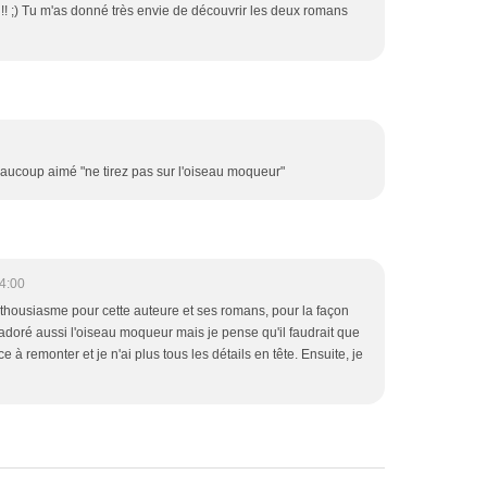
s !! ;) Tu m'as donné très envie de découvrir les deux romans
ai beaucoup aimé "ne tirez pas sur l'oiseau moqueur"
4:00
nthousiasme pour cette auteure et ses romans, pour la façon
is adoré aussi l'oiseau moqueur mais je pense qu'il faudrait que
 à remonter et je n'ai plus tous les détails en tête. Ensuite, je