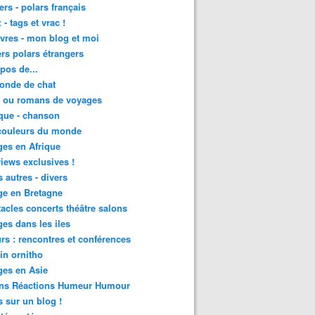
lers - polars français
 - tags et vrac !
ivres - mon blog et moi
lers polars étrangers
pos de...
onde de chat
s ou romans de voyages
que - chanson
couleurs du monde
es en Afrique
views exclusives !
s autres - divers
ge en Bretagne
acles concerts théâtre salons
es dans les iles
rs : rencontres et conférences
in ornitho
es en Asie
ons Réactions Humeur Humour
 sur un blog !