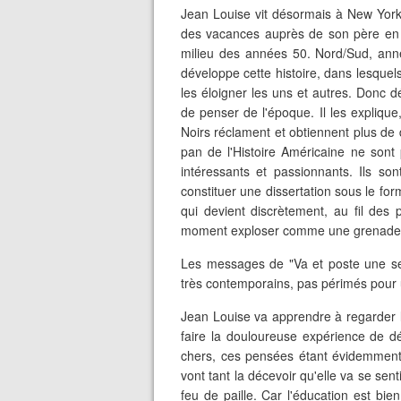
Jean Louise vit désormais à New York,
des vacances auprès de son père en
milieu des années 50. Nord/Sud, anné
développe cette histoire, dans lesque
les éloigner les uns et autres. Donc d
de penser de l'époque. Il les explique
Noirs réclament et obtiennent plus de
pan de l'Histoire Américaine ne sont 
intéressants et passionnants. Ils so
constituer une dissertation sous le fo
qui devient discrètement, au fil des 
moment exploser comme une grenade dég
Les messages de "Va et poste une sen
très contemporains, pas périmés pour 
Jean Louise va apprendre à regarder le 
faire la douloureuse expérience de dé
chers, ces pensées étant évidemment 
vont tant la décevoir qu'elle va se sent
feu de paille. Car l'éducation est bie