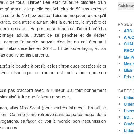
ux de tous, Harper Lee était l'auteure discrète d'un
Email
se générale, elle publie celui-ci, plus de 50 ans après le
la suite de Ne tirez pas sur l'oiseau moqueur, alors qu'il
ctrice, cela attise d'autant plus la curiosité, le mystère et
PAGES
es deux oeuvres. Harper Lee a donc tout d'abord créé La
ABC..
nnage adulte... avant de se pencher et de dédier
A.V.C 
h, comme j'aimerais pouvoir discuter de cet étonnant
CHAL
st hélas décédée en 2016... Et de toute façon, vu sa
RECA
pas que j'y serais parvenu.
Ma PA
Mes 
d'après le bouche à oreille et les chroniques postées de ci
MES 
. Soit disant que ce roman est moins bon que son
Prix 
 suis pas d'accord avec la rumeur. J'ai tout bonnement
CATÉG
ins aisé à lire que l'oiseau moqueur.
Litté
Ciné
h, alias Miss Scout (pour les très intimes) ! En fait, je
Livre
ment. Comme je me retrouve dans ce personnage, dans
BD...
terrogations, sa façon de voir le monde, son insoumission
Ciném
nvenances !
Littér