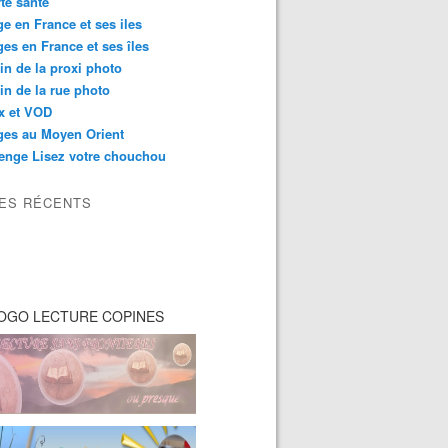
té santé
e en France et ses iles
es en France et ses îles
in de la proxi photo
in de la rue photo
ix et VOD
ges au Moyen Orient
enge Lisez votre chouchou
LES RÉCENTS
OGO LECTURE COPINES