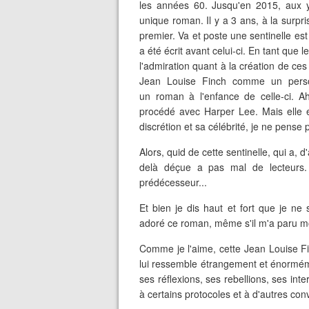
les années 60. Jusqu'en 2015, aux ye
unique roman. Il y a 3 ans, à la surpri
premier. Va et poste une sentinelle est 
a été écrit avant celui-ci. En tant que le
l'admiration quant à la création de c
Jean Louise Finch comme un perso
un roman à l'enfance de celle-ci. A
procédé avec Harper Lee. Mais elle e
discrétion et sa célébrité, je ne pense 
Alors, quid de cette sentinelle, qui a, 
delà déçue a pas mal de lecteurs
prédécesseur...
Et bien je dis haut et fort que je ne
adoré ce roman, même s'il m'a paru mo
Comme je l'aime, cette Jean Louise Finc
lui ressemble étrangement et énormé
ses réflexions, ses rebellions, ses in
à certains protocoles et à d'autres co