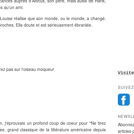
nces auprès d'Atticus, son père, mais aussi de Hank,
us qu'un ami.
n Louise réalise que son monde, ou le monde, a changé.
proches. Elle doute et est sérieusement ébranlée.
irez pas sur l'oiseau moqueur
Visite
SUIVEZ
NEWSL
n, j'éprouvais un profond coup de coeur pour "Ne tirez
Abonnez
e, grand classique de la littérature américaine depuis
articles 