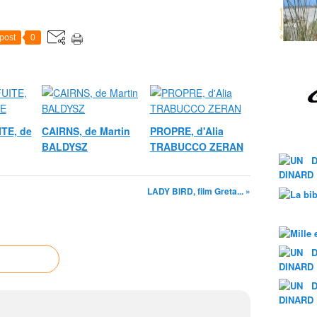
post
0
ITE, de
CAIRNS, de Martin
PROPRE, d'Alia
BALDYSZ
TRABUCCO ZERAN
LADY BIRD, film Greta... »