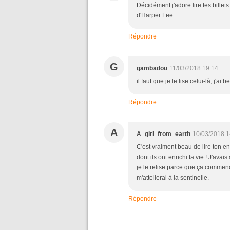
Décidément j'adore lire tes billet
d'Harper Lee.
Répondre
G
gambadou
11/03/2018 19:14
il faut que je le lise celui-là, j'
Répondre
A
A_girl_from_earth
10/03/2018 1
C'est vraiment beau de lire ton e
dont ils ont enrichi ta vie ! J'ava
je le relise parce que ça commence
m'attellerai à la sentinelle.
Répondre