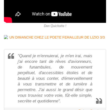
Don Quichotte !
"Quand je m'ennuierai, je m'en irai, mais
j'ai encore tant de rêves d'avionneurs,
de funambules, de mouvement
perpétuel, d'accessibles étoiles et de
beauté à vous conter, d'émerveillement
à vous transmettre et de lumière à
permettre. J'ai aussi le grand désir que
vous trouviez votre voie, fût-elle simple,
secrète et quotidienne".