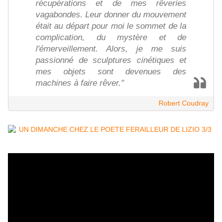
récupérations et de mes rêveries
vagabondes. Leur donner du mouvement
était au départ pour moi le sommet de la
complication, du mystère et de
l'émerveillement. Alors, je me suis
passionné de sculptures cinétiques et
mes objets sont devenues des
machines à faire rêver."
Robert Coudray