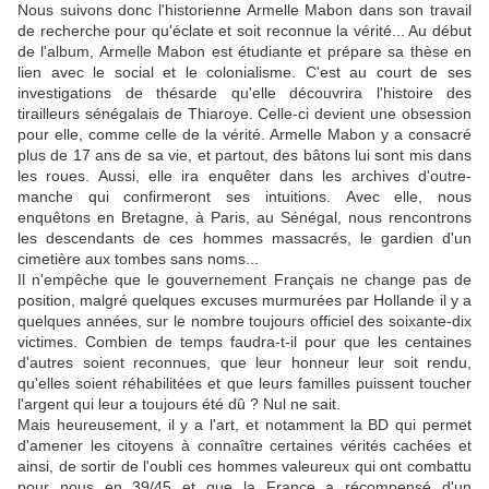
Nous suivons donc l'historienne Armelle Mabon dans son travail
de recherche pour qu'éclate et soit reconnue la vérité... Au début
de l'album, Armelle Mabon est étudiante et prépare sa thèse en
lien avec le social et le colonialisme. C'est au court de ses
investigations de thésarde qu'elle découvrira l'histoire des
tirailleurs sénégalais de Thiaroye. Celle-ci devient une obsession
pour elle, comme celle de la vérité. Armelle Mabon y a consacré
plus de 17 ans de sa vie, et partout, des bâtons lui sont mis dans
les roues. Aussi, elle ira enquêter dans les archives d'outre-
manche qui confirmeront ses intuitions. Avec elle, nous
enquêtons en Bretagne, à Paris, au Sénégal, nous rencontrons
les descendants de ces hommes massacrés, le gardien d'un
cimetière aux tombes sans noms...
Il n'empêche que le gouvernement Français ne change pas de
position, malgré quelques excuses murmurées par Hollande il y a
quelques années, sur le nombre toujours officiel des soixante-dix
victimes. Combien de temps faudra-t-il pour que les centaines
d'autres soient reconnues, que leur honneur leur soit rendu,
qu'elles soient réhabilitées et que leurs familles puissent toucher
l'argent qui leur a toujours été dû ? Nul ne sait.
Mais heureusement, il y a l'art, et notamment la BD qui permet
d'amener les citoyens à connaître certaines vérités cachées et
ainsi, de sortir de l'oubli ces hommes valeureux qui ont combattu
pour nous en 39/45 et que la France a récompensé d'un