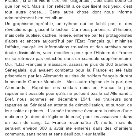
France", si on lit vite le titre, en "diagonale", c'est sans doute ce
que l'on voit. Mais si l'on réfléchit à ce que lisent nos yeux, c'est
tout autre chose.... Cette autre chose dont nous informe
admirablement bien cet album.
Un graphisme agréable, un rythme qui ne faiblit pas, et des
révélations qui glacent le lecteur. Car nous parlons ici d'Histoire,
mais celle oubliée, cachée, reniée, enterrée par les protagonistes
d'alors et encore aujourd'hui par l'Etat Français qui minimise
l'affaire, malgré les informations trouvées et des archives sans
doute dissimulées, voire modifiées pour que l'Histoire de France
ne se retrouve pas entachée dans un scandale supplémentaire.
Oui, l'Etat Français a massacré, assassiné plus de 300 tirailleurs
Sénégalais, qui avaient combattu pour la France et été faits
prisonniers par les Allemands au titre de soldats français durant
la seconde Guerre-Mondiale... Mais autre régime de la part des
Allemands... Rapatrier ses soldats noirs en France le plus
rapidement possible pour qu'ils ne polluent pas le sol Allemand...
Bref, nous sommes en décembre 1944, les tirailleurs sont
rapatriés au Sénégal en attente de démobilisation, et surtout, de
leur solde et primes... L'armée française évoquera la raison d'une
mutinerie (et donc de légitime défense) pour les assassiner dans
un bain de sang. La France reconnaîtra 70 morts, mais ils
seraient environ 300 à avoir été enterrés dans des charniers
communs, sans noms et sans deuil pour leur famille.