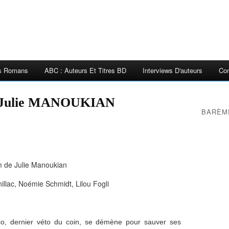
es Romans
ABC : Auteurs Et Titres BD
Interviews D'auteurs
Con
e Julie MANOUKIAN
BARÈM
m de Julie Manoukian
illac, Noémie Schmidt, Lilou Fogli
o, dernier véto du coin, se démène pour sauver ses