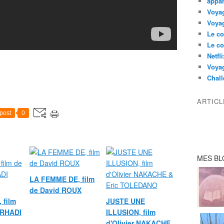
appar
Voyag
Voyag
Le co
Le co
Netfl
Voya
Chall
ARTIC
post
0
MES BL
LA FEMME DE, film
de David ROUX
 film
JUSTE UNE
ARHADI
ILLUSION, film
d'Olivier NAKACHE