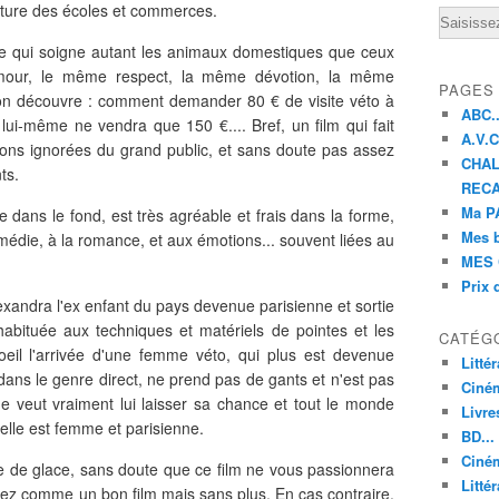
eture des écoles et commerces.
Email
ire qui soigne autant les animaux domestiques que ceux
mour, le même respect, la même dévotion, la même
PAGES
 l'on découvre : comment demander 80 € de visite véto à
ABC..
ui-même ne vendra que 150 €.... Bref, un film qui fait
A.V.C 
tions ignorées du grand public, et sans doute pas assez
CHAL
ts.
RECA
Ma PA
ue dans le fond, est très agréable et frais dans la forme,
Mes 
édie, à la romance, et aux émotions... souvent liées au
MES 
Prix 
Alexandra l'ex enfant du pays devenue parisienne et sortie
abituée aux techniques et matériels de pointes et les
CATÉG
eil l'arrivée d'une femme véto, qui plus est devenue
Litté
dans le genre direct, ne prend pas de gants et n'est pas
Ciné
e veut vraiment lui laisser sa chance et tout le monde
Livre
elle est femme et parisienne.
BD...
Ciném
se de glace, sans doute que ce film ne vous passionnera
Littér
rez comme un bon film mais sans plus. En cas contraire,