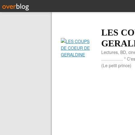
LES CO
GERAL
Lectures, BD, cin
.................. 
(Le petit prince)