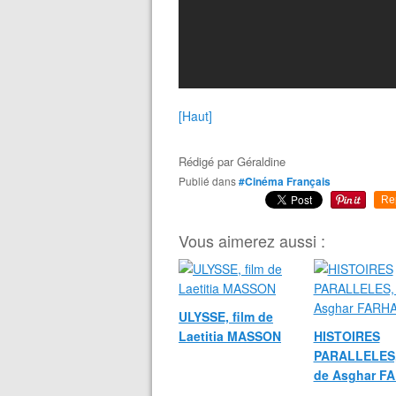
[Haut]
Rédigé par
Géraldine
Publié dans
#Cinéma Français
Re
Vous aimerez aussi :
ULYSSE, film de
Laetitia MASSON
HISTOIRES
PARALLELES,
de Asghar F