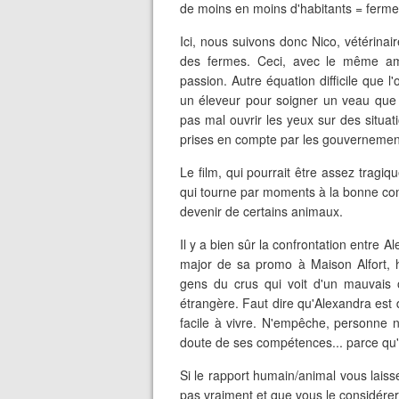
de moins en moins d'habitants = ferm
Ici, nous suivons donc Nico, vétérina
des fermes. Ceci, avec le même a
passion. Autre équation difficile que
un éleveur pour soigner un veau que l
pas mal ouvrir les yeux sur des situa
prises en compte par les gouvernemen
Le film, qui pourrait être assez tragiq
qui tourne par moments à la bonne com
devenir de certains animaux.
Il y a bien sûr la confrontation entre 
major de sa promo à Maison Alfort, h
gens du crus qui voit d'un mauvais o
étrangère. Faut dire qu'Alexandra est 
facile à vivre. N'empêche, personne n
doute de ses compétences... parce qu'
Si le rapport humain/animal vous lais
pas vraiment et que vous le considére