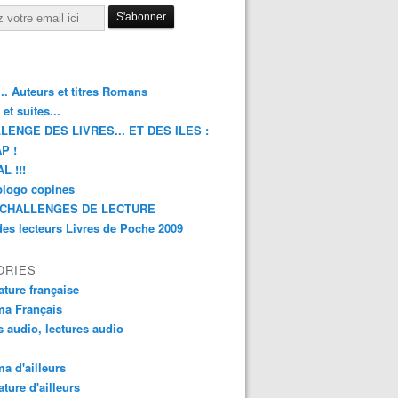
.. Auteurs et titres Romans
et suites...
LENGE DES LIVRES... ET DES ILES :
P !
L !!!
blogo copines
CHALLENGES DE LECTURE
des lecteurs Livres de Poche 2009
ORIES
rature française
ma Français
s audio, lectures audio
a d'ailleurs
ature d'ailleurs