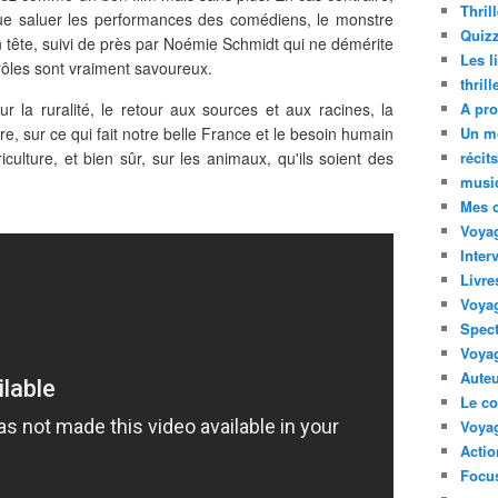
Thril
que saluer les performances des comédiens, le monstre
Quizz
en tête, suivi de près par Noémie Schmidt qui ne démérite
Les l
 rôles sont vraiment savoureux.
thril
r la ruralité, le retour aux sources et aux racines, la
A pro
re, sur ce qui fait notre belle France et le besoin humain
Un m
culture, et bien sûr, sur les animaux, qu'ils soient des
récit
musi
Mes 
Voyag
Inter
Livre
Voya
Spect
Voyag
Auteu
Le co
Voyag
Acti
Focus