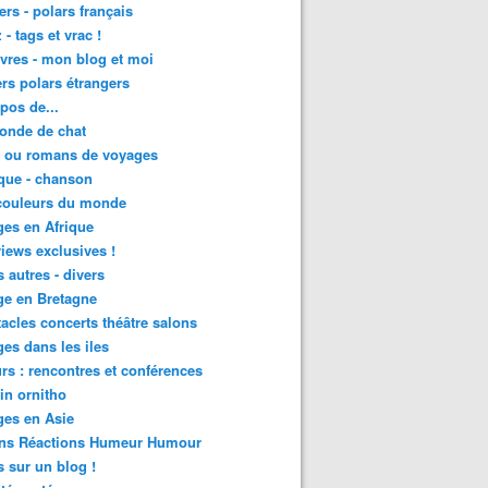
lers - polars français
 - tags et vrac !
ivres - mon blog et moi
lers polars étrangers
pos de...
onde de chat
s ou romans de voyages
que - chanson
couleurs du monde
es en Afrique
views exclusives !
s autres - divers
ge en Bretagne
acles concerts théâtre salons
es dans les iles
rs : rencontres et conférences
in ornitho
es en Asie
ons Réactions Humeur Humour
 sur un blog !