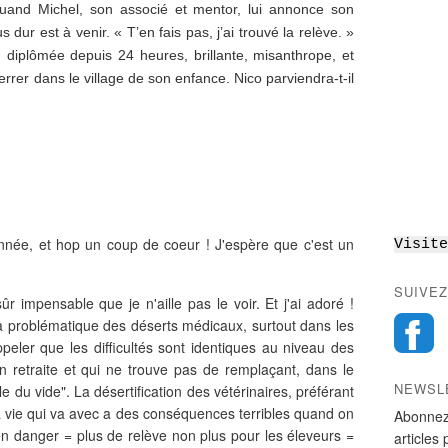
. Quand Michel, son associé et mentor, lui annonce son
us dur est à venir. « T’en fais pas, j’ai trouvé la relève. »
 diplômée depuis 24 heures, brillante, misanthrope, et
errer dans le village de son enfance. Nico parviendra-t-il
'année, et hop un coup de coeur ! J'espère que c'est un
Visite
SUIVEZ
 sûr impensable que je n'aille pas le voir. Et j'ai adoré !
a problématique des déserts médicaux, surtout dans les
ppeler que les difficultés sont identiques au niveau des
en retraite et qui ne trouve pas de remplaçant, dans le
NEWSL
 du vide". La désertification des vétérinaires, préférant
 la vie qui va avec a des conséquences terribles quand on
Abonnez
n danger = plus de relève non plus pour les éleveurs =
articles 