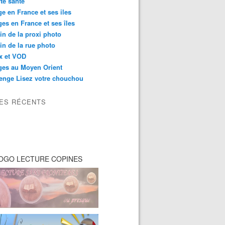
té santé
e en France et ses iles
es en France et ses îles
in de la proxi photo
in de la rue photo
ix et VOD
ges au Moyen Orient
enge Lisez votre chouchou
LES RÉCENTS
OGO LECTURE COPINES