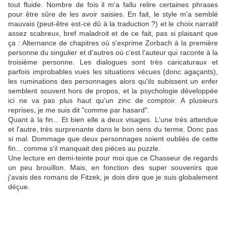
tout fluide. Nombre de fois il m'a fallu relire certaines phrases
pour être sûre de les avoir saisies. En fait, le style m'a semblé
mauvais (peut-être est-ce dû à la traduction ?) et le choix narratif
assez scabreux, bref maladroit et de ce fait, pas si plaisant que
ça : Alternance de chapitres où s'exprime Zorbach à la première
personne du singulier et d'autres où c'est l'auteur qui raconte à la
troisième personne. Les dialogues sont très caricaturaux et
parfois improbables vues les situations vécues (donc agaçants),
les ruminations des personnages alors qu'ils subissent un enfer
semblent souvent hors de propos, et la psychologie développée
ici ne va pas plus haut qu'un zinc de comptoir. A plusieurs
reprises, je me suis dit "comme par hasard".
Quant à la fin... Et bien elle a deux visages. L'une très attendue
et l'autre, très surprenante dans le bon sens du terme. Donc pas
si mal. Dommage que deux personnages soient oubliés de cette
fin... comme s'il manquait des pièces au puzzle.
Une lecture en demi-teinte pour moi que ce Chasseur de regards
un peu brouillon. Mais, en fonction des super souvenirs que
j'avais des romans de Fitzek, je dois dire que je suis globalement
déçue.