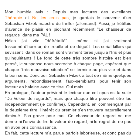
Mon humble avis
: Depuis mes lectures des excellents
Thérapie
et
Ne les crois pas
, je gardais le souvenir d'un
Sebastian Fitzek maestro du thriller (allemand). Aussi, je frétillais
d'avance de plaisir en piochant récemment "Le chasseur de
regards" dans ma PAL !
Hélas j'ai vite "défrétaillé"... même si j'ai vraiment
frissonné d'horreur, de trouille et de dégoût. Les serial killers qui
sévissent dans ce roman sont vraiment tarés jusqu'à l'Iris et plus
qu'inquiétants ! Le fond de cette très sombre histoire est bien
pensé, le suspense nous accroche à chaque page, espérant que
chaque "très mauvaise situation" se termine au plus vite et dans
le bon sens. Donc oui, Sebastien Fitzek a tout de même quelques
arguments, rebondissement, faux-semblants pour tenir son
lecteur en haleine avec ce titre. Oui mais...
En prologue, l'auteur prévient le lecteur que cet opus est la suite
"Du Voleur de regards", mais que chaque titre peuvent être lus
indépendamment (je confirme). Cependant, en commençant par
le deuxième titre, l'intérêt du premier s'en trouvera naturellement
diminué. Pas grave pour moi. Ce chasseur de regard ne me
donne ni l'envie de lire le voleur de regard, ni le regret de ne pas
en avoir pris connaissance.
En fait, cette lecture m'a parue parfois laborieuse, et donc pas du