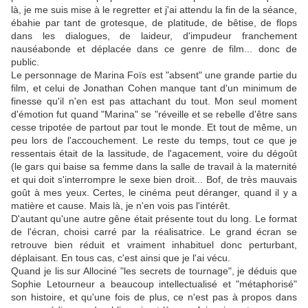
là, je me suis mise à le regretter et j'ai attendu la fin de la séance,
ébahie par tant de grotesque, de platitude, de bêtise, de flops
dans les dialogues, de laideur, d'impudeur franchement
nauséabonde et déplacée dans ce genre de film... donc de
public.
Le personnage de Marina Foïs est "absent" une grande partie du
film, et celui de Jonathan Cohen manque tant d'un minimum de
finesse qu'il n'en est pas attachant du tout. Mon seul moment
d'émotion fut quand "Marina" se "réveille et se rebelle d'être sans
cesse tripotée de partout par tout le monde. Et tout de même, un
peu lors de l'accouchement. Le reste du temps, tout ce que je
ressentais était de la lassitude, de l'agacement, voire du dégoût
(le gars qui baise sa femme dans la salle de travail à la maternité
et qui doit s'interrompre le sexe bien droit... Bof, de très mauvais
goût à mes yeux. Certes, le cinéma peut déranger, quand il y a
matière et cause. Mais là, je n'en vois pas l'intérêt.
D'autant qu'une autre gêne était présente tout du long. Le format
de l'écran, choisi carré par la réalisatrice. Le grand écran se
retrouve bien réduit et vraiment inhabituel donc perturbant,
déplaisant. En tous cas, c'est ainsi que je l'ai vécu.
Quand je lis sur Allociné "les secrets de tournage", je déduis que
Sophie Letourneur a beaucoup intellectualisé et "métaphorisé"
son histoire, et qu'une fois de plus, ce n'est pas à propos dans