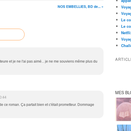
appar
NOS EMBELLIES, BD de... »
Voyag
Voyag
Le co
Le co
Netfl
Voya
Chall
ARTIC
uteure et je ne l'ai pas aimé... je ne me souviens même plus du
MES BL
0:44
de ce roman. Ça partait bien et c'était prometteur. Dommage