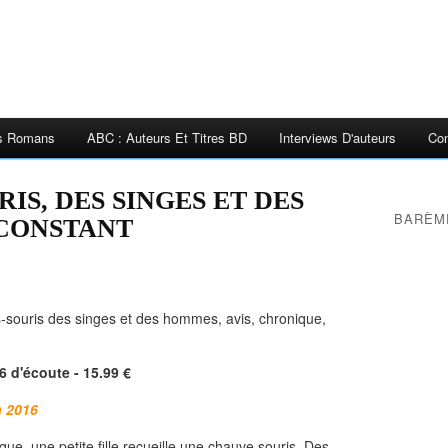
es Romans
ABC : Auteurs Et Titres BD
Interviews D'auteurs
Con
IS, DES SINGES ET DES
BARÈM
 CONSTANT
6 d'écoute - 15.99 €
n 2016
ique, une petite fille recueille une chauve souris. Des