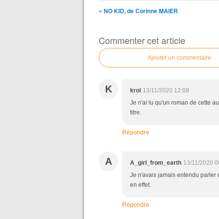
« NO KID, de Corinne MAIER
Commenter cet article
Ajouter un commentaire
K
krol
13/11/2020 12:09
Je n'ai lu qu'un roman de cette a
titre.
Répondre
A
A_girl_from_earth
13/11/2020 0
Je n'avais jamais entendu parler 
en effet.
Répondre