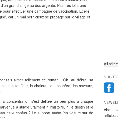
 d'un grand singe au dos argenté. Pas très loin, une
e pour effectuer une campagne de vaccination. Et elle
giné, car un mal pernicieux se propage sur le village et
Visite
SUIVEZ
 pensais aimer tellement ce roman... Oh, au début, sa
senti la touffeur, la chaleur, l'atmosphère, les saveurs,
e.
, ma concentration s'est délitée un peu plus à chaque
NEWSL
arvenue à suivre vraiment ni l'histoire, ni le destin et le
Abonnez
man est-il confus ? Le support audio (en voiture sur de
articles 