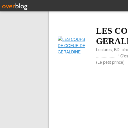
LES CO
GERAL
Lectures, BD, cin
.................. 
(Le petit prince)