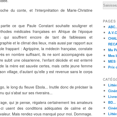
aidée.
Email
roche du conte, et l'interprétation de Marie-Christine
PAGES
partie ce que Paule Constant souhaite souligner et
ABC..
hodes médicales françaises en Afrique de l'époque
A.V.C 
es qui souffrent encore de tant de faiblesses et
CHAL
graphie et le climat des lieux, mais aussi par rapport aux
RECA
e frappant : Agrippine, la médecin française, constate
Ma PA
oyés en nombre suffisant, ils ne sont accompagnés que
Mes 
e subit une césarienne, l'enfant décède et est enterré
MES 
e de la mère est sauvée certes, mais cette jeune femme
Prix 
son village, d'autant qu'elle y est revenue sans le corps
CATÉG
Litté
o, le long du fleuve Ebola... Inutile donc de préciser la
Ciné
u qui s'abat sur ses riverains...
Livre
vrage, qui je pense, régalera certainement les amateurs
BD...
les-ci usent des conditions adéquates de calme et de
Ciném
uste valeur. Mais rendez-vous manqué pour moi. Dommage.
Littér