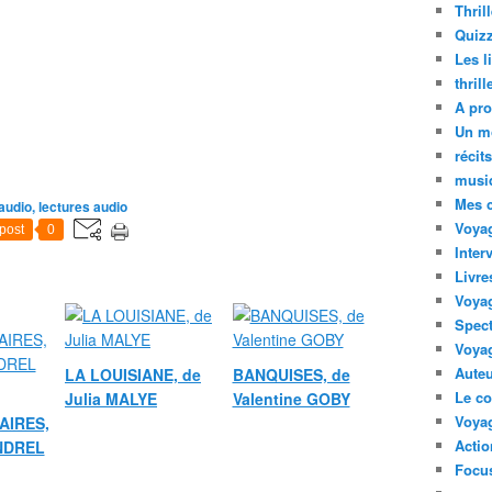
Thril
Quizz
Les l
thril
A pro
Un m
récit
musi
Mes 
audio, lectures audio
Voyag
post
0
Inter
Livre
Voya
Spect
Voyag
Auteu
LA LOUISIANE, de
BANQUISES, de
Le co
Julia MALYE
Valentine GOBY
Voyag
AIRES,
Acti
ANDREL
Focus