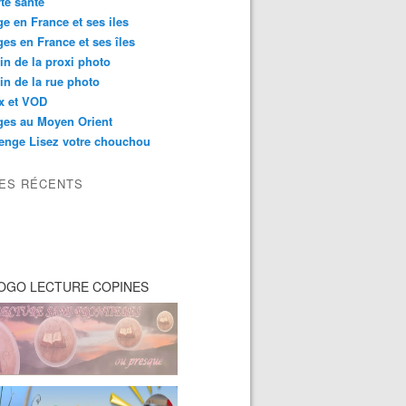
té santé
e en France et ses iles
es en France et ses îles
in de la proxi photo
in de la rue photo
ix et VOD
ges au Moyen Orient
enge Lisez votre chouchou
LES RÉCENTS
OGO LECTURE COPINES