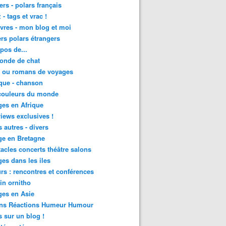
lers - polars français
 - tags et vrac !
ivres - mon blog et moi
lers polars étrangers
pos de...
onde de chat
s ou romans de voyages
que - chanson
couleurs du monde
es en Afrique
views exclusives !
s autres - divers
ge en Bretagne
acles concerts théâtre salons
es dans les iles
rs : rencontres et conférences
in ornitho
es en Asie
ons Réactions Humeur Humour
 sur un blog !