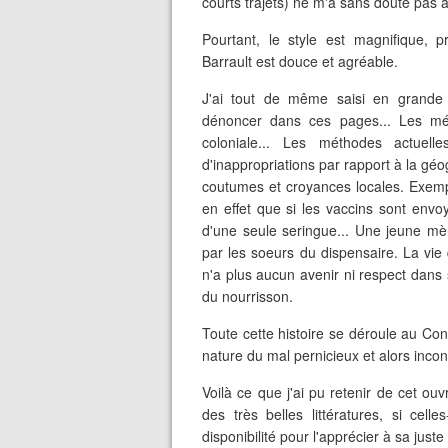
courts trajets) ne m'a sans doute pas 
Pourtant, le style est magnifique, p
Barrault est douce et agréable.
J'ai tout de même saisi en grande 
dénoncer dans ces pages... Les mét
coloniale... Les méthodes actuell
d'inappropriations par rapport à la géo
coutumes et croyances locales. Exempl
en effet que si les vaccins sont env
d'une seule seringue... Une jeune mèr
par les soeurs du dispensaire. La vi
n'a plus aucun avenir ni respect dans 
du nourrisson.
Toute cette histoire se déroule au Cong
nature du mal pernicieux et alors inconn
Voilà ce que j'ai pu retenir de cet ou
des très belles littératures, si cel
disponibilité pour l'apprécier à sa j