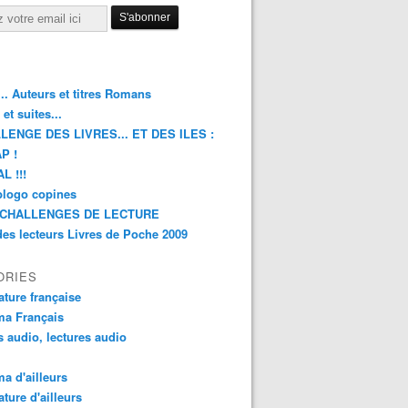
.. Auteurs et titres Romans
et suites...
LENGE DES LIVRES... ET DES ILES :
P !
L !!!
blogo copines
CHALLENGES DE LECTURE
des lecteurs Livres de Poche 2009
ORIES
rature française
ma Français
s audio, lectures audio
a d'ailleurs
ature d'ailleurs