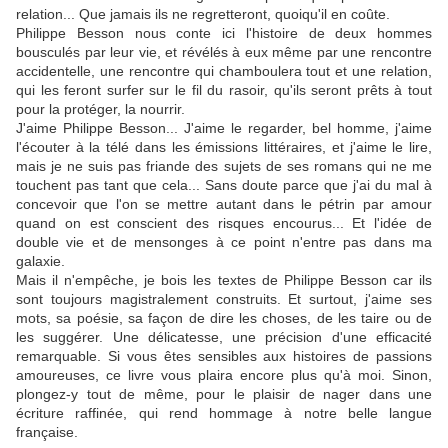
relation... Que jamais ils ne regretteront, quoiqu'il en coûte.
Philippe Besson nous conte ici l'histoire de deux hommes
bousculés par leur vie, et révélés à eux même par une rencontre
accidentelle, une rencontre qui chamboulera tout et une relation,
qui les feront surfer sur le fil du rasoir, qu'ils seront prêts à tout
pour la protéger, la nourrir.
J'aime Philippe Besson... J'aime le regarder, bel homme, j'aime
l'écouter à la télé dans les émissions littéraires, et j'aime le lire,
mais je ne suis pas friande des sujets de ses romans qui ne me
touchent pas tant que cela... Sans doute parce que j'ai du mal à
concevoir que l'on se mettre autant dans le pétrin par amour
quand on est conscient des risques encourus... Et l'idée de
double vie et de mensonges à ce point n'entre pas dans ma
galaxie.
Mais il n'empêche, je bois les textes de Philippe Besson car ils
sont toujours magistralement construits. Et surtout, j'aime ses
mots, sa poésie, sa façon de dire les choses, de les taire ou de
les suggérer. Une délicatesse, une précision d'une efficacité
remarquable. Si vous êtes sensibles aux histoires de passions
amoureuses, ce livre vous plaira encore plus qu'à moi. Sinon,
plongez-y tout de même, pour le plaisir de nager dans une
écriture raffinée, qui rend hommage à notre belle langue
française.