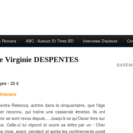
es Romans
ABC : Auteurs Et Titres BD
Interviews D'auteurs
Con
 Virginie DESPENTES
BARÈM
ges - 22 €
ittéraire
 entre Rebecca, actrice dans la cinquantaine, que l'âge
er reconnu, qui traîne une casserole #metoo. Ils ont
ne se sont revus depuis.... Jusqu'à ce qu'Oscar livre sur
. Celle-ci lui répond et ouvre sa lettre par un : Cher
s mois, avant, pendant et après les confinements covid