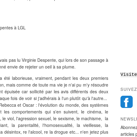
spentes à LGL
avais pas lu Virginie Despente, qui lors de son passage à
nné envie de rejeter un oeil à sa plume.
Visite
'a été laborieuse, vraiment, pendant les deux premiers
ndon, mais comme de toute ma vie je n'ai pu m'y résoudre
SUIVEZ
nt épuisée car sollicité par les avis différents des deux
ue fois de voir si j'adhérais à l'un plutôt qu'à l'autre...
 Rebecca et Oscar : l'évolution du monde, des systèmes
et les comportements qui s'en suivent, le cinéma, le
le viol, l'agression sexuel, le sexisme, le machisme, la
NEWSL
biant, la parentalité, l'homosexualité, la vieillesse, la
Abonnez
la désintox, re l'alcool, re la drogue etc... n'en jetez plus
articles 