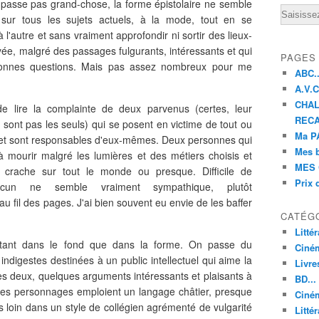
e passe pas grand-chose, la forme épistolaire ne semble
Email
 sur tous les sujets actuels, à la mode, tout en se
l'autre et sans vraiment approfondir ni sortir des lieux-
, malgré des passages fulgurants, intéressants et qui
PAGES
s bonnes questions. Mais pas assez nombreux pour me
ABC..
A.V.C 
CHAL
e lire la complainte de deux parvenus (certes, leur
RECA
e sont pas les seuls) qui se posent en victime de tout ou
Ma PA
ix et sont responsables d'eux-mêmes. Deux personnes qui
Mes 
à mourir malgré les lumières et des métiers choisis et
MES 
crache sur tout le monde ou presque. Difficile de
Prix 
aucun ne semble vraiment sympathique, plutôt
u fil des pages. J'ai bien souvent eu envie de les baffer
CATÉG
Litté
, tant dans le fond que dans la forme. On passe du
Ciné
indigestes destinées à un public intellectuel qui aime la
Livre
 les deux, quelques arguments intéressants et plaisants à
BD...
 les personnages emploient un langage châtier, presque
Ciném
lus loin dans un style de collégien agrémenté de vulgarité
Littér