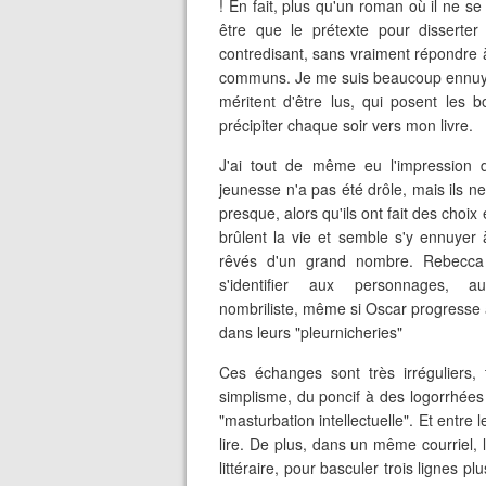
! En fait, plus qu'un roman où il ne s
être que le prétexte pour disserter
contredisant, sans vraiment répondre à 
communs. Je me suis beaucoup ennuyée
méritent d'être lus, qui posent le
précipiter chaque soir vers mon livre.
J'ai tout de même eu l'impression d
jeunesse n'a pas été drôle, mais ils n
presque, alors qu'ils ont fait des cho
brûlent la vie et semble s'y ennuyer 
rêvés d'un grand nombre. Rebecca 
s'identifier aux personnages, 
nombriliste, même si Oscar progresse a
dans leurs "pleurnicheries"
Ces échanges sont très irréguliers
simplisme, du poncif à des logorrhées 
"masturbation intellectuelle". Et entre
lire. De plus, dans un même courriel,
littéraire, pour basculer trois lignes p