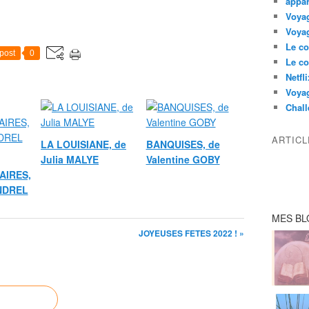
appar
Voyag
Voyag
Le co
post
0
Le co
Netfl
Voya
Chall
ARTIC
LA LOUISIANE, de
BANQUISES, de
Julia MALYE
Valentine GOBY
AIRES,
ANDREL
MES BL
JOYEUSES FETES 2022 ! »