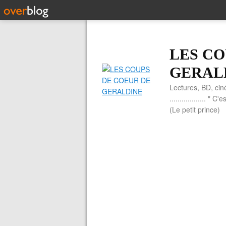
LES CO
GERAL
Lectures, BD, cin
.................. 
(Le petit prince)