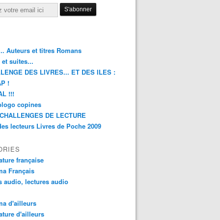
.. Auteurs et titres Romans
et suites...
LENGE DES LIVRES... ET DES ILES :
P !
L !!!
blogo copines
CHALLENGES DE LECTURE
des lecteurs Livres de Poche 2009
ORIES
rature française
ma Français
s audio, lectures audio
a d'ailleurs
ature d'ailleurs