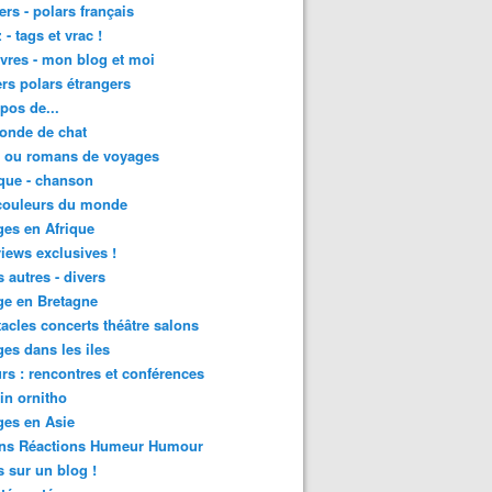
lers - polars français
 - tags et vrac !
ivres - mon blog et moi
lers polars étrangers
pos de...
onde de chat
s ou romans de voyages
que - chanson
couleurs du monde
es en Afrique
views exclusives !
s autres - divers
ge en Bretagne
acles concerts théâtre salons
es dans les iles
rs : rencontres et conférences
in ornitho
es en Asie
ons Réactions Humeur Humour
 sur un blog !