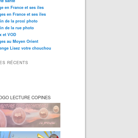
té santé
e en France et ses iles
es en France et ses îles
in de la proxi photo
in de la rue photo
ix et VOD
ges au Moyen Orient
enge Lisez votre chouchou
LES RÉCENTS
OGO LECTURE COPINES