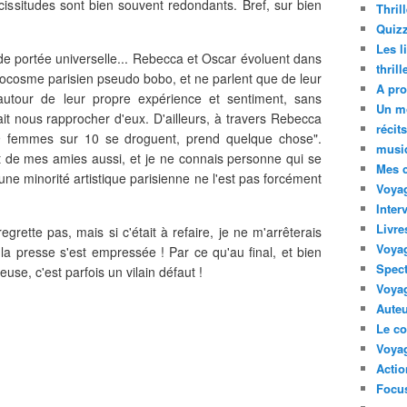
vicissitudes sont bien souvent redondants. Bref, sur bien
Thril
Quizz
Les l
de portée universelle... Rebecca et Oscar évoluent dans
thril
crocosme parisien pseudo bobo, et ne parlent que de leur
A pro
 autour de leur propre expérience et sentiment, sans
Un m
it nous rapprocher d'eux. D'ailleurs, à travers Rebecca
récit
 9 femmes sur 10 se droguent, prend quelque chose".
musi
rt de mes amies aussi, et je ne connais personne qui se
Mes 
une minorité artistique parisienne ne l'est pas forcément
Voyag
Inter
Livre
regrette pas, mais si c'était à refaire, je ne m'arrêterais
Voya
e la presse s'est empressée ! Par ce qu'au final, et bien
Spect
use, c'est parfois un vilain défaut !
Voyag
Auteu
Le co
Voyag
Acti
Focus