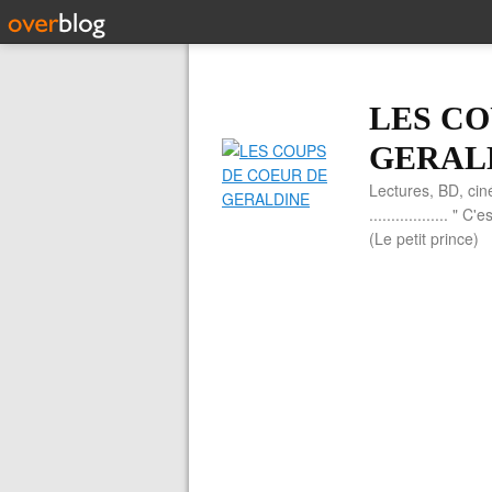
LES CO
GERAL
Lectures, BD, cin
.................. 
(Le petit prince)