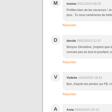
M
manou
03/11/2023 08:20
Profites bien de tes vacances ! J
plus...Tu nous ramèneras de belle
Répondre
D
dasola
26/02/2023 12:37
Bonjour Géraldine, j'espère que ta
connais pas du tout et pourtant, c
Répondre
V
Violette
11/02/2023 18:33
Bon, d'après tes photos sur FB, c'é
Répondre
A
Anne
05/02/2023 20:13