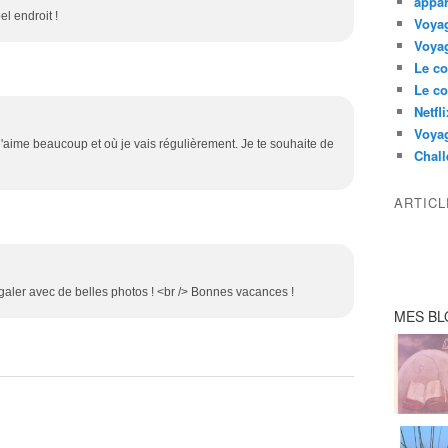
appar
l endroit !
Voyag
Voyag
Le co
Le co
Netfl
Voya
'aime beaucoup et où je vais régulièrement. Je te souhaite de
Chall
ARTIC
galer avec de belles photos ! <br /> Bonnes vacances !
MES BL