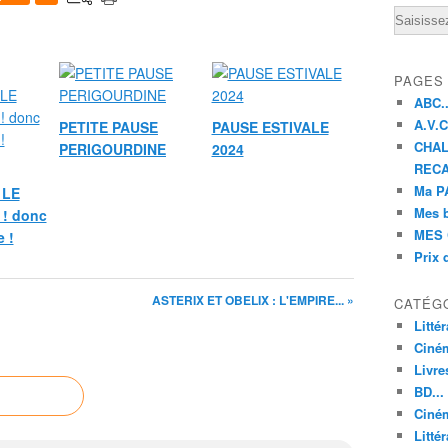
Email
PAGES
ABC..
A.V.C 
PETITE PAUSE
PAUSE ESTIVALE
CHAL
PERIGOURDINE
2024
RECA
Ma PA
 LE
Mes 
! donc
MES 
 !
Prix 
ASTERIX ET OBELIX : L'EMPIRE... »
CATÉG
Litté
Ciné
Livre
BD...
Ciném
Littér