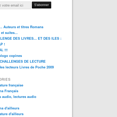
.. Auteurs et titres Romans
et suites...
LENGE DES LIVRES... ET DES ILES :
P !
L !!!
blogo copines
CHALLENGES DE LECTURE
des lecteurs Livres de Poche 2009
ORIES
rature française
ma Français
s audio, lectures audio
a d'ailleurs
ature d'ailleurs