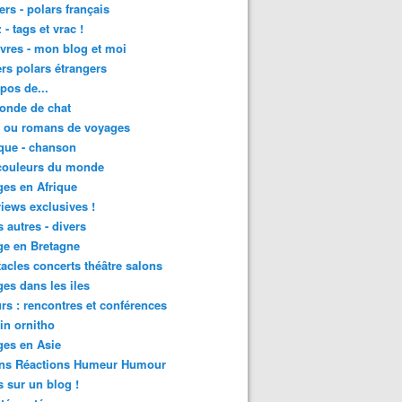
lers - polars français
 - tags et vrac !
ivres - mon blog et moi
lers polars étrangers
pos de...
onde de chat
s ou romans de voyages
que - chanson
couleurs du monde
es en Afrique
views exclusives !
s autres - divers
ge en Bretagne
acles concerts théâtre salons
es dans les iles
rs : rencontres et conférences
in ornitho
es en Asie
ons Réactions Humeur Humour
 sur un blog !