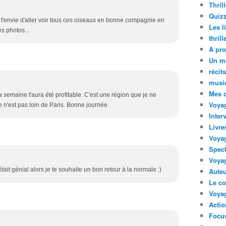
Thril
Quizz
e t'envie d'aller voir tous ces oiseaux en bonne compagnie en
Les l
s photos...
thril
A pro
Un m
récit
musi
Mes 
 semaine t'aura été profitable. C'est une région que je ne
Voyag
e n'est pas loin de Paris. Bonne journée.
Inter
Livre
Voya
Spect
Voyag
tait génial alors je te souhaite un bon retour à la normale :)
Auteu
Le co
Voyag
Acti
Focus