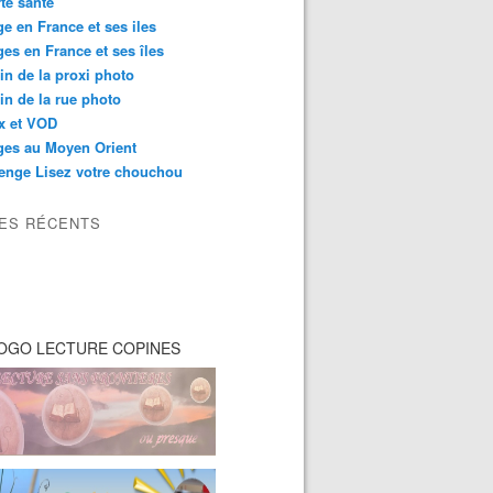
té santé
e en France et ses iles
es en France et ses îles
in de la proxi photo
in de la rue photo
ix et VOD
ges au Moyen Orient
enge Lisez votre chouchou
LES RÉCENTS
OGO LECTURE COPINES