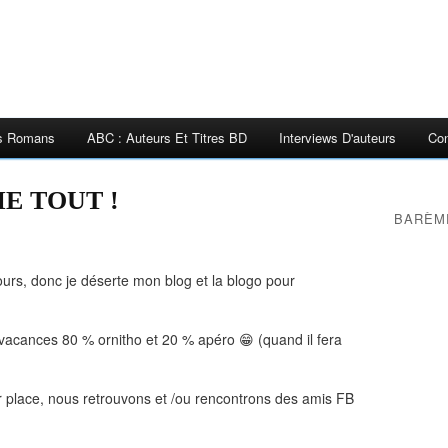
es Romans
ABC : Auteurs Et Titres BD
Interviews D'auteurs
Con
E TOUT !
BARÈM
urs, donc je déserte mon blog et la blogo pour
vacances 80 % ornitho et 20 % apéro 😁 (quand il fera
 place, nous retrouvons et /ou rencontrons des amis FB