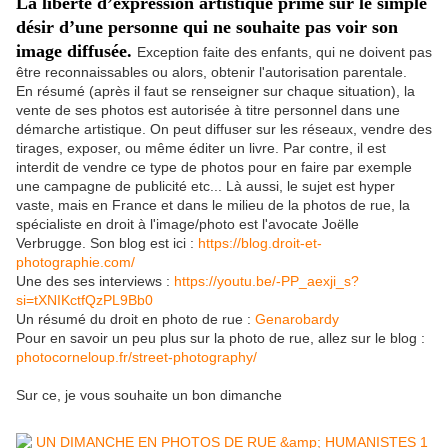
La liberté d’expression artistique prime sur le simple 
désir d’une personne qui ne souhaite pas voir son 
image diffusée. 
Exception faite des enfants, qui ne doivent pas
être reconnaissables ou alors, obtenir l'autorisation parentale.
En résumé (après il faut se renseigner sur chaque situation), la
vente de ses photos est autorisée à titre personnel dans une
démarche artistique. On peut diffuser sur les réseaux, vendre des
tirages, exposer, ou même éditer un livre. Par contre, il est
interdit de vendre ce type de photos pour en faire par exemple
une campagne de publicité etc... Là aussi, le sujet est hyper
vaste, mais en France et dans le milieu de la photos de rue, la
spécialiste en droit à l'image/photo est l'avocate Joëlle
Verbrugge. Son blog est ici :
https://blog.droit-et-
photographie.com/
Une des ses interviews :
https://youtu.be/-PP_aexji_s?
si=tXNIKctfQzPL9Bb0
Un résumé du droit en photo de rue :
Genarobardy
Pour en savoir un peu plus sur la photo de rue, allez sur le blog :
photocorneloup.fr/street-photography/
Sur ce, je vous souhaite un bon dimanche