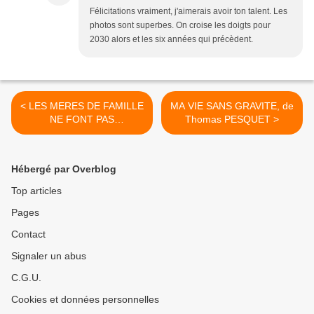
Félicitations vraiment, j'aimerais avoir ton talent. Les
photos sont superbes. On croise les doigts pour
2030 alors et les six années qui précèdent.
< LES MERES DE FAMILLE
MA VIE SANS GRAVITE, de
NE FONT PAS
Thomas PESQUET >
D'HUMANITAIRE, BD de
DUCRE & HOGUET &
GROS
Hébergé par Overblog
Top articles
Pages
Contact
Signaler un abus
C.G.U.
Cookies et données personnelles