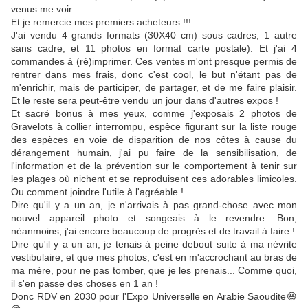
venus me voir.
Et je remercie mes premiers acheteurs !!!
J'ai vendu 4 grands formats (30X40 cm) sous cadres, 1 autre
sans cadre, et 11 photos en format carte postale). Et j'ai 4
commandes à (ré)imprimer. Ces ventes m'ont presque permis de
rentrer dans mes frais, donc c'est cool, le but n'étant pas de
m'enrichir, mais de participer, de partager, et de me faire plaisir.
Et le reste sera peut-être vendu un jour dans d'autres expos !
Et sacré bonus à mes yeux, comme j'exposais 2 photos de
Gravelots à collier interrompu, espèce figurant sur la liste rouge
des espèces en voie de disparition de nos côtes à cause du
dérangement humain, j'ai pu faire de la sensibilisation, de
l'information et de la prévention sur le comportement à tenir sur
les plages où nichent et se reproduisent ces adorables limicoles.
Ou comment joindre l'utile à l'agréable !
Dire qu'il y a un an, je n'arrivais à pas grand-chose avec mon
nouvel appareil photo et songeais à le revendre. Bon,
néanmoins, j'ai encore beaucoup de progrès et de travail à faire !
Dire qu'il y a un an, je tenais à peine debout suite à ma névrite
vestibulaire, et que mes photos, c'est en m'accrochant au bras de
ma mère, pour ne pas tomber, que je les prenais... Comme quoi,
il s'en passe des choses en 1 an !
Donc RDV en 2030 pour l'Expo Universelle en Arabie Saoudite😆