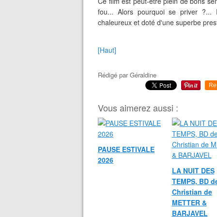
Ce film est peut-être plein de bons se
fou... Alors pourquoi se priver ?...
chaleureux et doté d'une superbe pres
[Haut]
Rédigé par
Géraldine
Re
Vous aimerez aussi :
PAUSE ESTIVALE
2026
LA NUIT DES
TEMPS, BD d
Christian de
METTER &
BARJAVEL