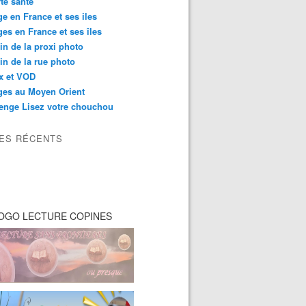
té santé
e en France et ses iles
es en France et ses îles
in de la proxi photo
in de la rue photo
ix et VOD
ges au Moyen Orient
enge Lisez votre chouchou
LES RÉCENTS
OGO LECTURE COPINES