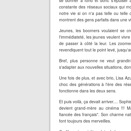
se donner à fond et donc s'épuiser a
constante des réseaux sociaux qui modi
notre vie si on n'a pas telle ou tell
montrent des gens parfaits dans une vi
Jeunes, les boomers voulaient se cr
l'immédiateté, les jeunes veulent vivr
de passer à côté la leur. Les zoomer
revendiquent tout le point levé, jusqu
Bref, plus personne ne veut grandir/
s'adapter aux nouvelles situations, don
Une fois de plus, et avec brio, Lisa A
choc des générations à l'ère des rése
fonctionne dans les deux sens.
Et puis voilà, ça devait arriver.... S
devient grand-mère au cinéma !!! Mai
fiancée des français". Son charme natur
font toujours des merveilles.