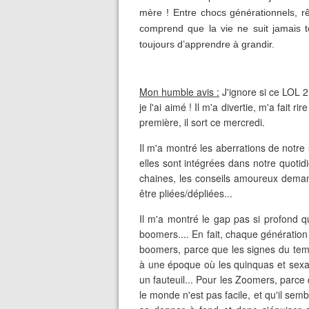
mère ! Entre chocs générationnels,
comprend que la vie ne suit jamais to
toujours d’apprendre à grandir.
Mon humble avis :
J'ignore si ce LOL 2
je l'ai aimé ! Il m'a divertie, m'a fait
première, il sort ce mercredi.
Il m'a montré les aberrations de notre
elles sont intégrées dans notre quot
chaines, les conseils amoureux demand
être pliées/dépliées...
Il m'a montré le gap pas si profond q
boomers.... En fait, chaque génération 
boomers, parce que les signes du temps
à une époque où les quinquas et sexa
un fauteuil... Pour les Zoomers, parce q
le monde n'est pas facile, et qu'il sembl