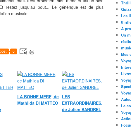
ntiments, mais il est drôlement bien mené et fait un bien
Thril
 Et restez jusqu'au bout... Le générique est de plus
Quizz
tation musicale.
Les l
thril
A pro
Un m
récit
musi
post
0
Mes 
Voyag
Inter
Livre
Voya
Spect
Voyag
LA BONNE MERE, de
LES
Auteu
Mathilda DI MATTEO
EXTRAORDINAIRES,
Le co
e
de Julien SANDREL
Voyag
Acti
Focus