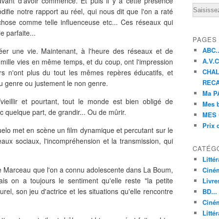
vant d'avoir commencé. Et puis il y a cette présence
Email
fie notre rapport au réel, qui nous dit que l'on a raté
e chose comme telle influenceuse etc... Ces réseaux qui
e parfaite...
PAGES
ABC..
éer une vie. Maintenant, à l'heure des réseaux et de
A.V.C 
e mille vies en même temps, et du coup, ont l'impression
CHAL
s n'ont plus du tout les mêmes repères éducatifs, et
RECA
'au genre ou justement le non genre.
Ma PA
vieillir et pourtant, tout le monde est bien obligé de
Mes 
c quelque part, de grandir... Ou de mûrir.
MES 
Prix 
zuelo met en scène un film dynamique et percutant sur le
aux sociaux, l'incompréhension et la transmission, qui
CATÉG
Litté
ophie Marceau que l'on a connu adolescente dans La Boum,
Ciné
s on a toujours le sentiment qu'elle reste "la petite
Livre
el, son jeu d'actrice et les situations qu'elle rencontre
BD...
Ciném
Littér