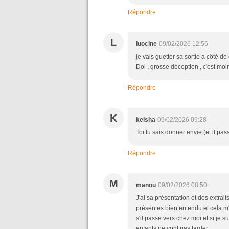
Répondre
L
luocine
09/02/2026 12:56
je vais guetter sa sortie à côté de
Dol , grosse déception , c'est moin
Répondre
K
keisha
09/02/2026 09:28
Toi tu sais donner envie (et il pass
Répondre
M
manou
09/02/2026 08:50
J'ai sa présentation et des extrait
présentes bien entendu et cela m'a 
s'il passe vers chez moi et si je s
enfants ne vont pas tarder.