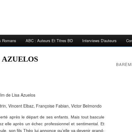
es Romans
ABC : Auteurs Et Titres BD
Interviews D'auteurs
Con
isa AZUELOS
BARÈM
ilm de Lisa Azuelos
in, Vincent Elbaz, Françoise Fabian, Victor Belmondo
berté après le départ de ses enfants. Mais tout bascule
hez elle après un échec professionnel et sentimental. Et
le, son fils Théo lui annonce qu’elle va devenir grand-