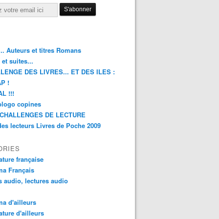
.. Auteurs et titres Romans
et suites...
LENGE DES LIVRES... ET DES ILES :
P !
L !!!
blogo copines
CHALLENGES DE LECTURE
des lecteurs Livres de Poche 2009
ORIES
rature française
ma Français
s audio, lectures audio
a d'ailleurs
ature d'ailleurs