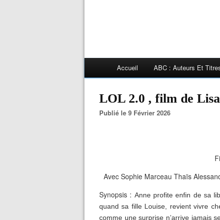
Accueil
ABC : Auteurs Et Titr
LOL 2.0 , film de L
Publié le 9 Février 2026
F
Avec Sophie Marceau Thaïs Alessandr
Synopsis :
Anne profite enfin de sa li
quand sa fille Louise, revient vivre c
comme une surprise n’arrive jamais seu