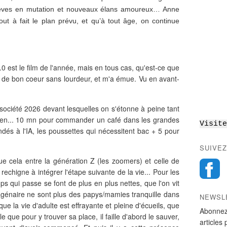
 rêves en mutation et nouveaux élans amoureux… Anne
ut à fait le plan prévu, et qu’à tout âge, on continue
.0 est le film de l'année, mais en tous cas, qu'est-ce que
 rire de bon coeur sans lourdeur, et m'a émue. Vu en avant-
 société 2026 devant lesquelles on s'étonne à peine tant
idien... 10 mn pour commander un café dans les grandes
Visite
és à l'IA, les poussettes qui nécessitent bac + 5 pour
SUIVEZ
ue cela entre la génération Z (les zoomers) et celle de
rechigne à intégrer l'étape suivante de la vie... Pour les
 qui passe se font de plus en plus nettes, que l'on vit
génaire ne sont plus des papys/mamies tranquille dans
NEWSL
ue la vie d'adulte est effrayante et pleine d'écueils, que
Abonnez
e que pour y trouver sa place, il faille d'abord le sauver,
articles 