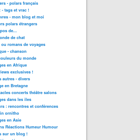
lers - polars français
 - tags et vrac !
ivres - mon blog et moi
lers polars étrangers
pos de...
onde de chat
s ou romans de voyages
que - chanson
couleurs du monde
es en Afrique
views exclusives !
s autres - divers
ge en Bretagne
acles concerts théâtre salons
es dans les iles
rs : rencontres et conférences
in ornitho
es en Asie
ons Réactions Humeur Humour
 sur un blog !