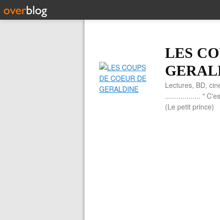
LES CO
GERAL
Lectures, BD, cin
.................. 
(Le petit prince)