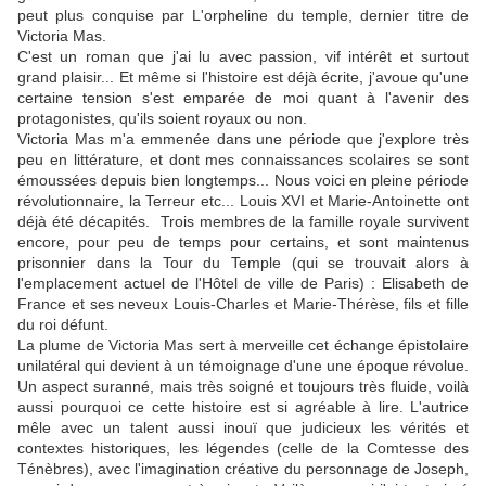
peut plus conquise par L'orpheline du temple, dernier titre de
Victoria Mas.
C'est un roman que j'ai lu avec passion, vif intérêt et surtout
grand plaisir... Et même si l'histoire est déjà écrite, j'avoue qu'une
certaine tension s'est emparée de moi quant à l'avenir des
protagonistes, qu'ils soient royaux ou non.
Victoria Mas m'a emmenée dans une période que j'explore très
peu en littérature, et dont mes connaissances scolaires se sont
émoussées depuis bien longtemps... Nous voici en pleine période
révolutionnaire, la Terreur etc... Louis XVI et Marie-Antoinette ont
déjà été décapités. Trois membres de la famille royale survivent
encore, pour peu de temps pour certains, et sont maintenus
prisonnier dans la Tour du Temple (qui se trouvait alors à
l'emplacement actuel de l'Hôtel de ville de Paris) : Elisabeth de
France et ses neveux Louis-Charles et Marie-Thérèse, fils et fille
du roi défunt.
La plume de Victoria Mas sert à merveille cet échange épistolaire
unilatéral qui devient à un témoignage d'une une époque révolue.
Un aspect suranné, mais très soigné et toujours très fluide, voilà
aussi pourquoi ce cette histoire est si agréable à lire. L'autrice
mêle avec un talent aussi inouï que judicieux les vérités et
contextes historiques, les légendes (celle de la Comtesse des
Ténèbres), avec l'imagination créative du personnage de Joseph,