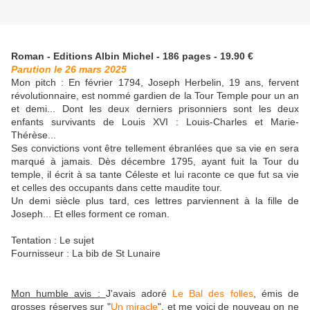
Roman - Editions Albin Michel - 186 pages - 19.90 €
Parution le 26 mars 2025
Mon pitch : En février 1794, Joseph Herbelin, 19 ans, fervent
révolutionnaire, est nommé gardien de la Tour Temple pour un an
et demi... Dont les deux derniers prisonniers sont les deux
enfants survivants de Louis XVI : Louis-Charles et Marie-
Thérèse...
Ses convictions vont être tellement ébranlées que sa vie en sera
marqué à jamais. Dès décembre 1795, ayant fuit la Tour du
temple, il écrit à sa tante Céleste et lui raconte ce que fut sa vie
et celles des occupants dans cette maudite tour.
Un demi siècle plus tard, ces lettres parviennent à la fille de
Joseph... Et elles forment ce roman.
Tentation : Le sujet
Fournisseur : La bib de St Lunaire
Mon humble avis :
J'avais adoré
Le Bal des folles
, émis de
grosses réserves sur "
Un miracle
", et me voici de nouveau on ne