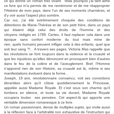
ce qui donne un roman très vivant. Voilà pourquoi j'ai tant aimé
ce livre qui m'a permis de me remémorer et de me réapproprier
l'Histoire de mon pays, dans l'un de ses moments charnières, et
d'y voir aussi l'aspect plus sombre.
Car oui, j'ai été extrêmement choquée des conditions de
détentions de Marie-Thérèse et de son petit frère, dans un pays
qui étaient déjà celui des droits de l'homme et des
citoyens rédigés en 1789. Certes, il faut replacer cela dans une
époque sans confort moderne du tout mais mine de
rien, quels humains peuvent infliger cela à des enfants, quel que
soit leur sang ?!... A travers ses pages, Victoria Mas rappelle que
les révolutions se font toujours dans la violence et la cruauté et
que les injustices qu'elles dénoncent en provoquent bien d'autres
dans le feu de la colère et de l'aveuglement. Bref, l'Homme
n'apprend rien de son Histoire, sa cruauté est là, même si ses
manifestations évoluent dans la forme...
Joseph, 19 ans, révolutionnaire convaincu, voit ses convictions
ébranlées alors qu'il côtoie quotidiennement la Princesse,
appelée aussi Madame Royale. Et c'est sous son charme qu'il
tombera en silence, et toute sa vie durant, Madame Royale
occupera toutes ses pensées. Cet aspect-là qui apporte une
véritable dimension romanesque à ce livre.
Un roman passionnant, dense de multiples sujets, qui invite aussi
à la réflexion face à l'arbitralité non exhaustive de l'instruction qui