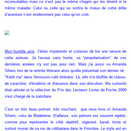
inconsolables mais ce n’est pas le même chagrin qui les étreint ni la
même maladie. Celui ou celle qui se sortira le mieux de cette drôle
d’aventure n’est évidemment pas celui qu’on croit.
Mon humble avis
: J'étais impatiente et curieuse de lire une oeuvre de
cette auteure. Je l'avoue sans honte, sa "peopolarisation" de ces
dernières années n'y est pas pour rien. Mais j'ai aussi vu Amanda
Sthers lors de la rentrée littéraire alors qu'elle présentait son dernier né :
"Keith me" dans l'émission café littéraire. Là, elle m'a bluffée de classe,
de caractère, d'érudition et d'aisance dans son élocution. Ma curiosité
était attisée et la sélection du Prix des Lecteurs Livres de Poche 2009
s'est chargé de la satisfaire.
C'est un très beau portrait, très touchant, que nous livre ici Amanda
Sthers, celui de Madeleine. D'ailleurs, son prénom est souvent répété,
comme pour représenter le côté répétitif, organisé, banal, triste et
surtout morne de sa vie de célibataire dans le Finistère. Le style est en