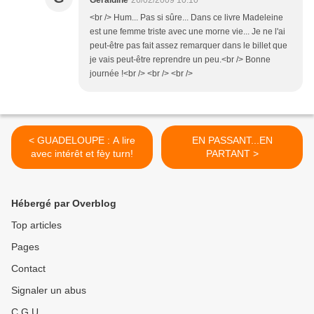
Géraldine
26/02/2009 10:10
<br /> Hum... Pas si sûre... Dans ce livre Madeleine
est une femme triste avec une morne vie... Je ne l'ai
peut-être pas fait assez remarquer dans le billet que
je vais peut-être reprendre un peu.<br /> Bonne
journée !<br /> <br /> <br />
< GUADELOUPE : A lire
EN PASSANT...EN
avec intérêt et fèy turn!
PARTANT >
Hébergé par Overblog
Top articles
Pages
Contact
Signaler un abus
C.G.U.