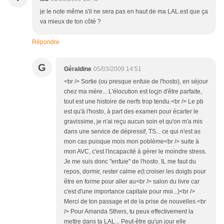
je le note même s'il ne sera pas en haut de ma LAL.est que ça
va mieux de ton côté ?
Répondre
G
Géraldine
05/03/2009 14:51
<br /> Sortie (ou presque enfuie de l'hosto), en séjour
chez ma mère... L'élocution est loçjn d'être parfaite,
tout est une histoire de nerfs trop tendu.<br /> Le pb
est qu'à l'hosto, à part des examen pour écarter le
gravissime, je n'ai reçu aucun soin et qu'on m'a mis
dans une service de dépressif, TS... ce qui n'est as
mon cas puisque mois mon poblème<br /> suite à
mon AVC, c'est l'incapacité à gérer le moindre stress.
Je me suis donc "enfuie" de l'hosto. IL me faut du
repos, dormir, rester calme e(t croiser les doigts pour
être en forme pour aller au<br /> salon du livre car
c'est d'une importance capitale pour moi...)<br />
Merci de ton passage et de la prise de nouvelles.<br
/> Pour Amanda Sthers, tu peux effectivement la
mettre dans ta LAL... Peut-être qu'un jour elle