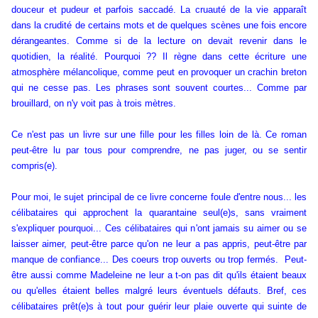
douceur et pudeur et parfois saccadé. La cruauté de la vie apparaît
dans la crudité de certains mots et de quelques scènes une fois encore
dérangeantes. Comme si de la lecture on devait revenir dans le
quotidien, la réalité. Pourquoi ?? Il règne dans cette écriture une
atmosphère mélancolique, comme peut en provoquer un crachin breton
qui ne cesse pas. Les phrases sont souvent courtes... Comme par
brouillard, on n'y voit pas à trois mètres.
Ce n'est pas un livre sur une fille pour les filles loin de là. Ce roman
peut-être lu par tous pour comprendre, ne pas juger, ou se sentir
compris(e).
Pour moi, le sujet principal de ce livre concerne foule d'entre nous... les
célibataires qui approchent la quarantaine seul(e)s, sans vraiment
s'expliquer pourquoi... Ces célibataires qui n'ont jamais su aimer ou se
laisser aimer, peut-être parce qu'on ne leur a pas appris, peut-être par
manque de confiance... Des coeurs trop ouverts ou trop fermés. Peut-
être aussi comme Madeleine ne leur a t-on pas dit qu'ils étaient beaux
ou qu'elles étaient belles malgré leurs éventuels défauts. Bref, ces
célibataires prêt(e)s à tout pour guérir leur plaie ouverte qui suinte de