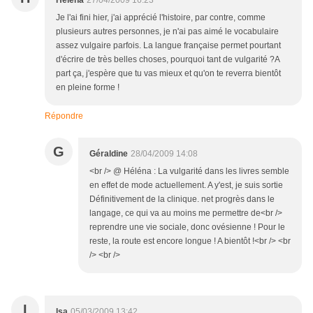
Héléna
27/04/2009 16:23
Je l'ai fini hier, j'ai apprécié l'histoire, par contre, comme
plusieurs autres personnes, je n'ai pas aimé le vocabulaire
assez vulgaire parfois. La langue française permet pourtant
d'écrire de très belles choses, pourquoi tant de vulgarité ?A
part ça, j'espère que tu vas mieux et qu'on te reverra bientôt
en pleine forme !
Répondre
G
Géraldine
28/04/2009 14:08
<br /> @ Héléna : La vulgarité dans les livres semble
en effet de mode actuellement. A y'est, je suis sortie
Définitivement de la clinique. net progrès dans le
langage, ce qui va au moins me permettre de<br />
reprendre une vie sociale, donc ovésienne ! Pour le
reste, la route est encore longue ! A bientôt !<br /> <br
/> <br />
I
Isa
05/03/2009 13:42