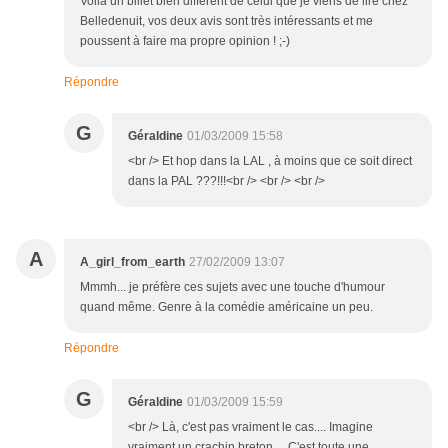
Voilà un billet bien différent de celui que je viens de lire chez
Belledenuit, vos deux avis sont très intéressants et me
poussent à faire ma propre opinion ! ;-)
Répondre
G
Géraldine
01/03/2009 15:58
<br /> Et hop dans la LAL , à moins que ce soit direct
dans la PAL ???!!!<br /> <br /> <br />
A
A_girl_from_earth
27/02/2009 13:07
Mmmh... je préfère ces sujets avec une touche d'humour
quand même. Genre à la comédie américaine un peu.
Répondre
G
Géraldine
01/03/2009 15:59
<br /> Là, c'est pas vraiment le cas.... Imagine
vraiment un crachin breton.... C'est toute une