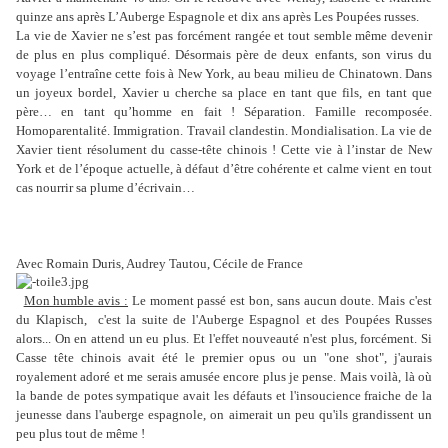
quinze ans après L’Auberge Espagnole et dix ans après Les Poupées russes.
La vie de Xavier ne s’est pas forcément rangée et tout semble même devenir
de plus en plus compliqué. Désormais père de deux enfants, son virus du
voyage l’entraîne cette fois à New York, au beau milieu de Chinatown. Dans
un joyeux bordel, Xavier u cherche sa place en tant que fils, en tant que
père… en tant qu’homme en fait ! Séparation. Famille recomposée.
Homoparentalité. Immigration. Travail clandestin. Mondialisation. La vie de
Xavier tient résolument du casse-tête chinois ! Cette vie à l’instar de New
York et de l’époque actuelle, à défaut d’être cohérente et calme vient en tout
cas nourrir sa plume d’écrivain…
Avec Romain Duris, Audrey Tautou, Cécile de France
Mon humble avis :
Le moment passé est bon, sans aucun doute. Mais c'est
du Klapisch, c'est la suite de l'Auberge Espagnol et des Poupées Russes
alors... On en attend un eu plus. Et l'effet nouveauté n'est plus, forcément. Si
Casse tête chinois avait été le premier opus ou un "one shot", j'aurais
royalement adoré et me serais amusée encore plus je pense. Mais voilà, là où
la bande de potes sympatique avait les défauts et l'insoucience fraiche de la
jeunesse dans l'auberge espagnole, on aimerait un peu qu'ils grandissent un
peu plus tout de même !