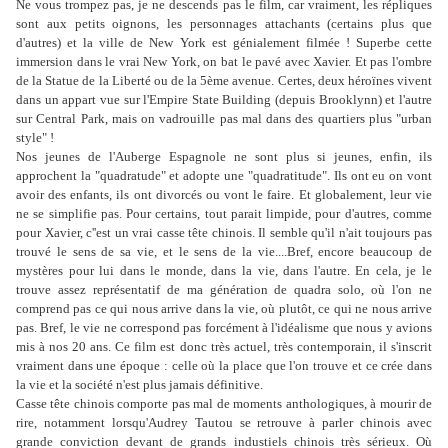
Ne vous trompez pas, je ne descends pas le film, car vraiment, les répliques
sont aux petits oignons, les personnages attachants (certains plus que
d'autres) et la ville de New York est génialement filmée ! Superbe cette
immersion dans le vrai New York, on bat le pavé avec Xavier. Et pas l'ombre
de la Statue de la Liberté ou de la 5ème avenue. Certes, deux héroïnes vivent
dans un appart vue sur l'Empire State Building (depuis Brooklynn) et l'autre
sur Central Park, mais on vadrouille pas mal dans des quartiers plus "urban
style" !
Nos jeunes de l'Auberge Espagnole ne sont plus si jeunes, enfin, ils
approchent la "quadratude" et adopte une "quadratitude". Ils ont eu on vont
avoir des enfants, ils ont divorcés ou vont le faire. Et globalement, leur vie
ne se simplifie pas. Pour certains, tout parait limpide, pour d'autres, comme
pour Xavier, c''est un vrai casse tête chinois. Il semble qu'il n'ait toujours pas
trouvé le sens de sa vie, et le sens de la vie....Bref, encore beaucoup de
mystères pour lui dans le monde, dans la vie, dans l'autre. En cela, je le
trouve assez représentatif de ma génération de quadra solo, où l'on ne
comprend pas ce qui nous arrive dans la vie, où plutôt, ce qui ne nous arrive
pas. Bref, le vie ne correspond pas forcément à l'idéalisme que nous y avions
mis à nos 20 ans. Ce film est donc très actuel, très contemporain, il s'inscrit
vraiment dans une époque : celle où la place que l'on trouve et ce crée dans
la vie et la société n'est plus jamais définitive.
Casse tête chinois comporte pas mal de moments anthologiques, à mourir de
rire, notamment lorsqu'Audrey Tautou se retrouve à parler chinois avec
grande conviction devant de grands industiels chinois très sérieux. Où