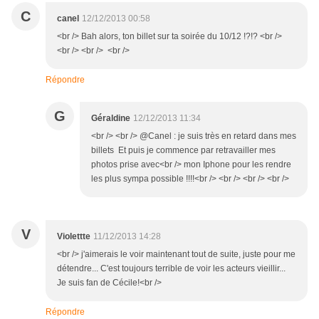
C
canel
12/12/2013 00:58
<br /> Bah alors, ton billet sur ta soirée du 10/12 !?!? <br />
<br /> <br /> <br />
Répondre
G
Géraldine
12/12/2013 11:34
<br /> <br /> @Canel : je suis très en retard dans mes
billets Et puis je commence par retravailler mes
photos prise avec<br /> mon Iphone pour les rendre
les plus sympa possible !!!!<br /> <br /> <br /> <br />
V
Violettte
11/12/2013 14:28
<br /> j'aimerais le voir maintenant tout de suite, juste pour me
détendre... C'est toujours terrible de voir les acteurs vieillir...
Je suis fan de Cécile!<br />
Répondre