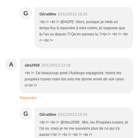
G
Géraldine
15/12/2013 19:18
<br /> <br /> @AGFE :Alors, puisque je mets un
temps fou à repondre à mes comm, je suppose que
tu l'as vu depuis ?! Qu'en penses tu ?<br /> <br /> <br
/> <br />
A
abo2008
10/12/2013 13:18
<br /> J'ai beaucoup aimé l'Auberge espagnole, moins les
poupées russes mais ton avis me donne envie de voir celui-
ci<br />
Répondre
G
Géraldine
15/12/2013 19:19
<br /> <br /> @Abo2008 : Moi, les Poupées russes, je
l'ai vu, mais je ne me souviens plus de ce qui s'y
passe !<br /> <br /> <br /> <br />