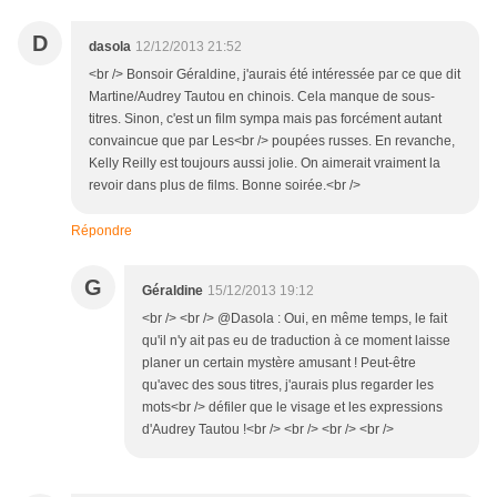
D
dasola
12/12/2013 21:52
<br /> Bonsoir Géraldine, j'aurais été intéressée par ce que dit
Martine/Audrey Tautou en chinois. Cela manque de sous-
titres. Sinon, c'est un film sympa mais pas forcément autant
convaincue que par Les<br /> poupées russes. En revanche,
Kelly Reilly est toujours aussi jolie. On aimerait vraiment la
revoir dans plus de films. Bonne soirée.<br />
Répondre
G
Géraldine
15/12/2013 19:12
<br /> <br /> @Dasola : Oui, en même temps, le fait
qu'il n'y ait pas eu de traduction à ce moment laisse
planer un certain mystère amusant ! Peut-être
qu'avec des sous titres, j'aurais plus regarder les
mots<br /> défiler que le visage et les expressions
d'Audrey Tautou !<br /> <br /> <br /> <br />