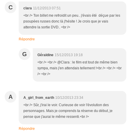
C
clara
11/12/2013 07:51
<br /> Ton billet me refroidit un peu.. j'évais été déçue par les
psoupées russes donc là j'hésite ! Je crois que je vais
attendre la sortie DVD.. <br />
Répondre
G
Géraldine
15/12/2013 19:18
<br /> <br /> @Clara : le film est tout de même bien
sympa, mais j'en attendais tellement !<br /> <br /> <br
/> <br />
A
A_girl_from_earth
10/12/2013 23:34
<br /> Sûr, j'irai le voir. Curieuse de voir l'évolution des
personnages. Mais je comprends ta réserve du début, je
pense que j'aurai le même ressenti.<br />
Répondre