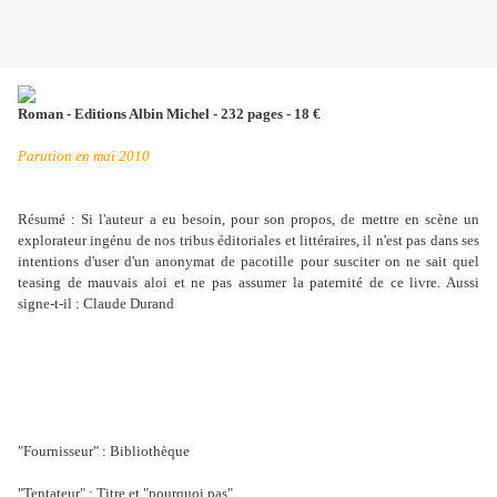
Roman - Editions Albin Michel - 232 pages - 18 €
Parution en mai 2010
Résumé : Si l'auteur a eu besoin, pour son propos, de mettre en scène un
explorateur ingénu de nos tribus éditoriales et littéraires, il n'est pas dans ses
intentions d'user d'un anonymat de pacotille pour susciter on ne sait quel
teasing de mauvais aloi et ne pas assumer la paternité de ce livre. Aussi
signe-t-il : Claude Durand
"Fournisseur" : Bibliothèque
"Tentateur" : Titre et "pourquoi pas"