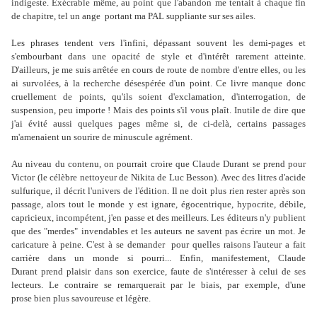
indigeste. Exécrable même, au point que l'abandon me tentait à chaque fin
de chapitre, tel un ange portant ma PAL suppliante sur ses ailes.
Les phrases tendent vers l'infini, dépassant souvent les demi-pages et
s'embourbant dans une opacité de style et d'intérêt rarement atteinte.
D'ailleurs, je me suis arrêtée en cours de route de nombre d'entre elles, ou les
ai survolées, à la recherche désespérée d'un point. Ce livre manque donc
cruellement de points, qu'ils soient d'exclamation, d'interrogation, de
suspension, peu importe ! Mais des points s'il vous plaît. Inutile de dire que
j'ai évité aussi quelques pages même si, de ci-delà, certains passages
m'amenaient un sourire de minuscule agrément.
Au niveau du contenu, on pourrait croire que Claude Durant se prend pour
Victor (le célèbre nettoyeur de Nikita de Luc Besson). Avec des litres d'acide
sulfurique, il décrit l'univers de l'édition. Il ne doit plus rien rester après son
passage, alors tout le monde y est ignare, égocentrique, hypocrite, débile,
capricieux, incompétent, j'en passe et des meilleurs. Les éditeurs n'y publient
que des "merdes" invendables et les auteurs ne savent pas écrire un mot. Je
caricature à peine. C'est à se demander pour quelles raisons l'auteur a fait
carrière dans un monde si pourri... Enfin, manifestement, Claude
Durant prend plaisir dans son exercice, faute de s'intéresser à celui de ses
lecteurs. Le contraire se remarquerait par le biais, par exemple, d'une
prose bien plus savoureuse et légère.