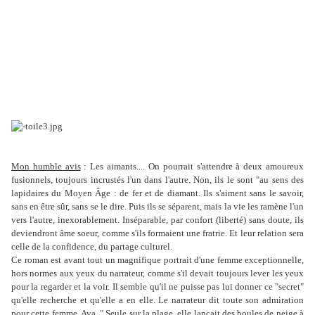
Mon humble avis
: Les aimants.... On pourrait s'attendre à deux amoureux
fusionnels, toujours incrustés l'un dans l'autre. Non, ils le sont "au sens des
lapidaires du Moyen Âge : de fer et de diamant. Ils s'aiment sans le savoir,
sans en être sûr, sans se le dire. Puis ils se séparent, mais la vie les ramène l'un
vers l'autre, inexorablement. Inséparable, par confort (liberté) sans doute, ils
deviendront âme soeur, comme s'ils formaient une fratrie. Et leur relation sera
celle de la confidence, du partage culturel.
Ce roman est avant tout un magnifique portrait d'une femme exceptionnelle,
hors normes aux yeux du narrateur, comme s'il devait toujours lever les yeux
pour la regarder et la voir. Il semble qu'il ne puisse pas lui donner ce "secret"
qu'elle recherche et qu'elle a en elle. Le narrateur dit toute son admiration
pour cette femme, Ava. " Seule sur la plage, elle lançait des boules de neige à