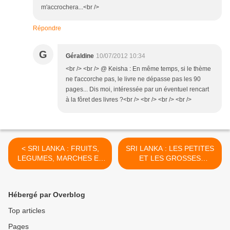
m'accrochera...<br />
Répondre
G
Géraldine
10/07/2012 10:34
<br /> <br /> @ Keisha : En même temps, si le thème
ne t'accorche pas, le livre ne dépasse pas les 90
pages... Dis moi, intéressée par un éventuel rencart
à la fôret des livres ?<br /> <br /> <br /> <br />
< SRI LANKA : FRUITS,
SRI LANKA : LES PETITES
LEGUMES, MARCHES ET
ET LES GROSSES
PETITES ECHOPPES
BEBÊTES ! >
Hébergé par Overblog
Top articles
Pages