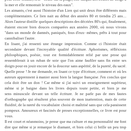
la mer et elle remontait le niveau des eaux".
Les aimants, c'est aussi l'histoire d'un Lien qui unit deux être différents mais
complémentaires. Ce lien nait au début des années 80 et tiendra 25 ans....
Alors l'auteur distille quelques descriptions des décriées 80's qui, finalement,
étaient encore bien douces comparées aux années 2000, où nous vivons
"dans un monde de damnés, paniqués, fous d'eux- mêmes, prêts à tout pour
cannibaliser l'autre.
En lisant, j'ai ressenti une étrange impression. Comme ci l'histoire était
secondaire devant l'incroyable qualité d'écriture. Aphorismes, réfléxions
philosphiques, poésie, tout est formidablement relié par une prose qui
ressemblerait à un ruban de soie que l'on aime faufiler sans fin entre ses
doigts pour en jouir encore de la douceur sans aspérité, de la pureté, du sacré.
Quelle prose ! Je me demande, en lisant ce type d'écriture, comment et où les
auteurs apprennent à manier aussi bien la langue française. J'en conclus que
cela doit être un don ! Car même si j'ai suivi un enseignement supérieur,
même si je baigne dans les livres depuis toute petite, et bien je me
sens minuscule devant un telle écriture. Je ne parle pas de mes fautes
d'orthographe qui résultent plus souvent de mon inattention, mais de cette
fluidité, de la rareté du vocabulaire choisi et maîtrisé sans que cela paraissent
pompeux. Amoureux et fascinés de proses exceptionnelles, ce livre est pour
vous.
Il est court et néanmoins, je pense que ma culture et ma personnalité me font
dire que même si je remarque le diamant, et bien celui ci brille un peu trop