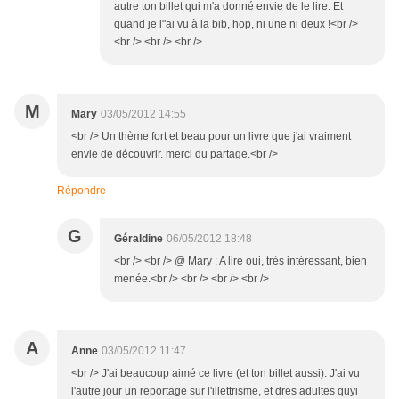
autre ton billet qui m'a donné envie de le lire. Et
quand je l"ai vu à la bib, hop, ni une ni deux !<br />
<br /> <br /> <br />
M
Mary
03/05/2012 14:55
<br /> Un thème fort et beau pour un livre que j'ai vraiment
envie de découvrir. merci du partage.<br />
Répondre
G
Géraldine
06/05/2012 18:48
<br /> <br /> @ Mary : A lire oui, très intéressant, bien
menée.<br /> <br /> <br /> <br />
A
Anne
03/05/2012 11:47
<br /> J'ai beaucoup aimé ce livre (et ton billet aussi). J'ai vu
l'autre jour un reportage sur l'illettrisme, et dres adultes quyi