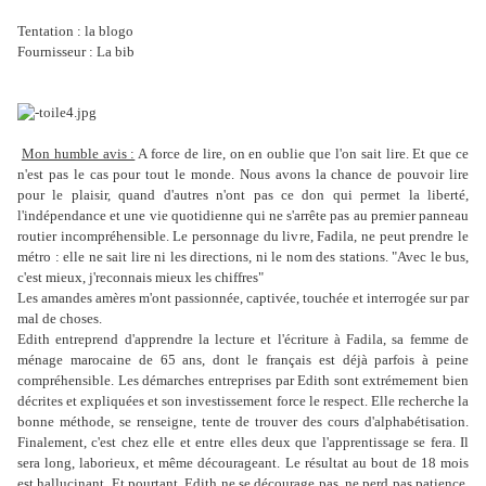
Tentation : la blogo
Fournisseur : La bib
Mon humble avis :
A force de lire, on en oublie que l'on sait lire. Et que ce
n'est pas le cas pour tout le monde. Nous avons la chance de pouvoir lire
pour le plaisir, quand d'autres n'ont pas ce don qui permet la liberté,
l'indépendance et une vie quotidienne qui ne s'arrête pas au premier panneau
routier incompréhensible. Le personnage du livre, Fadila, ne peut prendre le
métro : elle ne sait lire ni les directions, ni le nom des stations. "Avec le bus,
c'est mieux, j'reconnais mieux les chiffres"
Les amandes amères m'ont passionnée, captivée, touchée et interrogée sur par
mal de choses.
Edith entreprend d'apprendre la lecture et l'écriture à Fadila, sa femme de
ménage marocaine de 65 ans, dont le français est déjà parfois à peine
compréhensible. Les démarches entreprises par Edith sont extrémement bien
décrites et expliquées et son investissement force le respect. Elle recherche la
bonne méthode, se renseigne, tente de trouver des cours d'alphabétisation.
Finalement, c'est chez elle et entre elles deux que l'apprentissage se fera. Il
sera long, laborieux, et même décourageant. Le résultat au bout de 18 mois
est hallucinant. Et pourtant, Edith ne se décourage pas, ne perd pas patience.