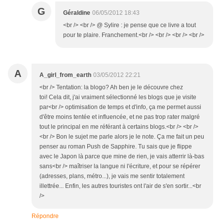
G
Géraldine
06/05/2012 18:43
<br /> <br /> @ Sylire : je pense que ce livre a tout
pour te plaire. Franchement.<br /> <br /> <br /> <br />
A
A_girl_from_earth
03/05/2012 22:21
<br /> Tentation: la blogo? Ah ben je le découvre chez
toi! Cela dit, j'ai vraiment sélectionné les blogs que je visite
par<br /> optimisation de temps et d'info, ça me permet aussi
d'être moins tentée et influencée, et ne pas trop rater malgré
tout le principal en me référant à certains blogs.<br /> <br />
<br /> Bon le sujet me parle alors je le note. Ça me fait un peu
penser au roman Push de Sapphire. Tu sais que je flippe
avec le Japon là parce que mine de rien, je vais atterrir là-bas
sans<br /> maîtriser la langue ni l'écriture, et pour se répérer
(adresses, plans, métro...), je vais me sentir totalement
illettrée... Enfin, les autres touristes ont l'air de s'en sortir...<br
/>
Répondre